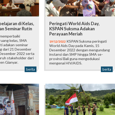
elajaran di Kelas,
Peringati World Aids Day,
n Seminar Rutin
KSPAN Suksma Adakan
Perayaan Meriah
 memperbaiki
 ruang kelas, SMA
KSPAN Suksma peringati
19/12/2022
ti adakan seminar
World Aids Day pada Kamis, 15
g dari 21 Desember
Desember 2022 dengan mengundang
 Desember 2022 serta
instansi dan SMP hingga SMA se-
luruh stakeholder dari
provinsi Bali guna mengedukasi
en Gianyar.
mengenai HIV/AIDS.
berita
berita