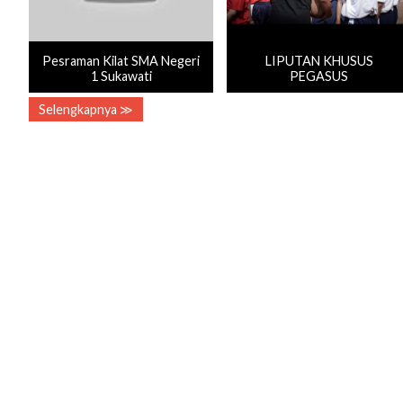
Pesraman Kilat SMA Negeri
LIPUTAN KHUSUS
1 Sukawati
PEGASUS
Selengkapnya ≫