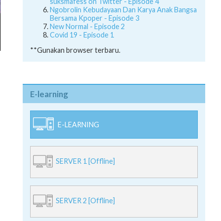
suksmafess on Twitter - Episode 4
Ngobrolin Kebudayaan Dan Karya Anak Bangsa
Bersama Kpoper - Episode 3
New Normal - Episode 2
Covid 19 - Episode 1
**Gunakan browser terbaru.
E-learning
E-LEARNING
SERVER 1 [Offline]
SERVER 2 [Offline]