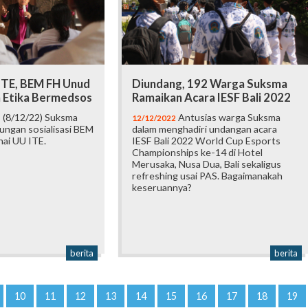
ITE, BEM FH Unud
Diundang, 192 Warga Suksma
n Etika Bermedsos
Ramaikan Acara IESF Bali 2022
 (8/12/22) Suksma
Antusias warga Suksma
12/12/2022
ungan sosialisasi BEM
dalam menghadiri undangan acara
ai UU ITE.
IESF Bali 2022 World Cup Esports
Championships ke-14 di Hotel
Merusaka, Nusa Dua, Bali sekaligus
refreshing usai PAS. Bagaimanakah
keseruannya?
berita
berita
10
11
12
13
14
15
16
17
18
19