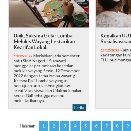
Unik, Suksma Gelar Lomba
Kenalkan UU 
Melukis Wayang Lestarikan
Sosialisasika
Kearifan Lokal.
Kamis
12/12/2022
kedatangan kunj
Meriahkan jeda semester
13/12/2022
FH Unud mengen
satu SMA Negeri 1 Sukawati
menggelar perlombaan kesenian
melukis wayang Senin, 12 Desember
2022 dengan tema lomba wayang
Kresna Bali. Lomba wayang ini
bertujuan untuk meningkatkan
kreativitas siswa dan tidak melupakan
seni di Bali sehingga mampu
melestarikannya.
berita
Halaman:
1
2
3
4
5
6
7
8
9