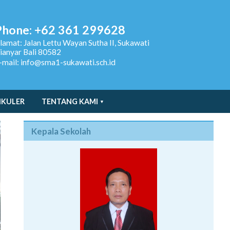
Phone: +62 361 299628
lamat:
Jalan Lettu Wayan Sutha II, Sukawati
ianyar Bali 80582
-mail: info@sma1-sukawati.sch.id
IKULER
TENTANG KAMI
Kepala Sekolah