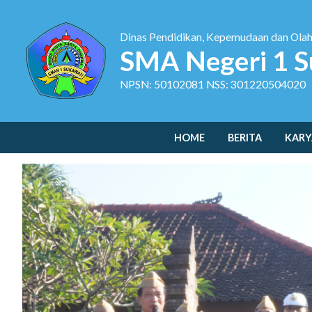
Dinas Pendidikan, Kepemudaan dan Ola
SMA Negeri 1 S
NPSN: 50102081 NSS: 301220504020
HOME
BERITA
KARY