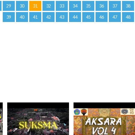
29
30
31
32
33
34
35
36
37
38
39
40
41
42
43
44
45
46
47
48