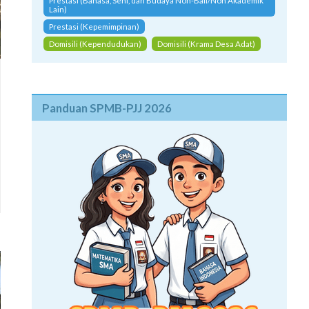
Prestasi (Bahasa, Seni, dan Budaya Non-Bali/Non Akademik
Lain)
Prestasi (Kepemimpinan)
Domisili (Kependudukan)
Domisili (Krama Desa Adat)
Panduan SPMB-PJJ 2026