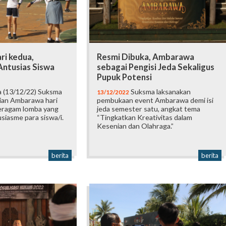
i kedua,
Resmi Dibuka, Ambarawa
ntusias Siswa
sebagai Pengisi Jeda Sekaligus
Pupuk Potensi
a (13/12/22) Suksma
Suksma laksanakan
13/12/2022
ian Ambarawa hari
pembukaan event Ambarawa demi isi
eragam lomba yang
jeda semester satu, angkat tema
iasme para siswa/i.
“Tingkatkan Kreativitas dalam
Kesenian dan Olahraga.”
berita
berita