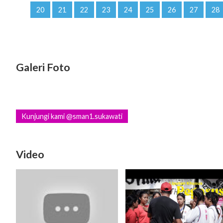
20
21
22
23
24
25
26
27
28
Galeri Foto
Kunjungi kami @sman1.sukawati
Video