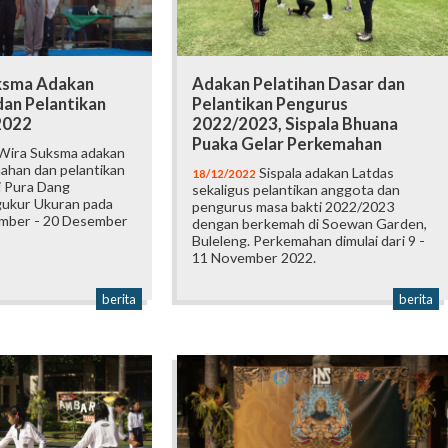
ksma Adakan
Adakan Pelatihan Dasar dan
an Pelantikan
Pelantikan Pengurus
2022
2022/2023, Sispala Bhuana
Puaka Gelar Perkemahan
ira Suksma adakan
ahan dan pelantikan
Sispala adakan Latdas
18/12/2022
i Pura Dang
sekaligus pelantikan anggota dan
ukur Ukuran pada
pengurus masa bakti 2022/2023
ember - 20 Desember
dengan berkemah di Soewan Garden,
Buleleng. Perkemahan dimulai dari 9 -
11 November 2022.
berita
berita