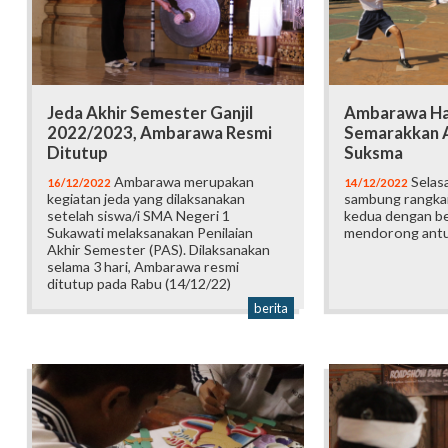
Jeda Akhir Semester Ganjil
Ambarawa Har
2022/2023, Ambarawa Resmi
Semarakkan A
Ditutup
Suksma
Ambarawa merupakan
Selas
16/12/2022
14/12/2022
kegiatan jeda yang dilaksanakan
sambung rangka
setelah siswa/i SMA Negeri 1
kedua dengan b
Sukawati melaksanakan Penilaian
mendorong antus
Akhir Semester (PAS). Dilaksanakan
selama 3 hari, Ambarawa resmi
ditutup pada Rabu (14/12/22)
berita