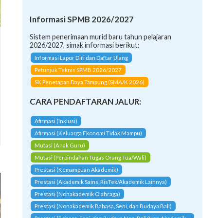
Informasi SPMB 2026/2027
Sistem penerimaan murid baru tahun pelajaran
2026/2027, simak informasi berikut:
Informasi Lapor Diri dan Daftar Ulang
Petunjuk Teknis SPMB 2026/2027
SK Penetapan Daya Tampung (SMA/K 2026)
CARA PENDAFTARAN JALUR:
Afirmasi (Inklusi)
Afirmasi (Keluarga Ekonomi Tidak Mampu)
Mutasi (Anak Guru)
Mutasi (Perpindahan Tugas Orang Tua/Wali)
Prestasi (Kemampuan Akademik)
Prestasi (Akademik Sains, RisTek/Akademik Lainnya)
Prestasi (Nonakademik Olahraga)
Prestasi (Nonakademik Bahasa, Seni, dan Budaya Bali)