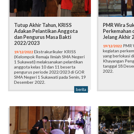
Tutup Akhir Tahun, KRISS
PMR Wira Su
Adakan Pelantikan Anggota
Perkemahan d
dan Pengurus Masa Bakti
Jelang Akhir 
2022/2023
PMR W
19/12/2022
kegiatan perkem
Ekstrakurikuler KRISS
19/12/2022
yang berlokasi d
(Kelompok Remaja Ilmiah SMA Negeri
Khayangan Peng
1 Sukawati) melaksanakan pelantikan
tanggal 18 Des
anggota kelas 10 dan 11 beserta
2022.
pengurus periode 2022/2023 di GOR
SMA Negeri 1 Sukawati pada Senin, 19
Desember 2022.
berita