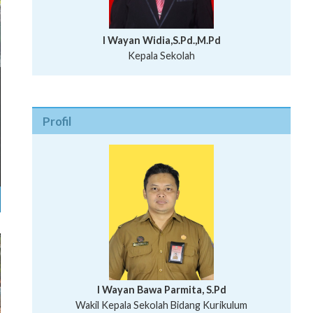
I Wayan Widia,S.Pd.,M.Pd
Kepala Sekolah
Profil
I Wayan Bawa Parmita, S.Pd
I Wayan Gede Aditya Pratita, S.Pd., M.Sn
Ni Wayan Nopi Sutantri, S.Pd.
Putu Suhartana, S.Pd.
Wakil Kepala Sekolah Bidang Kesiswaan