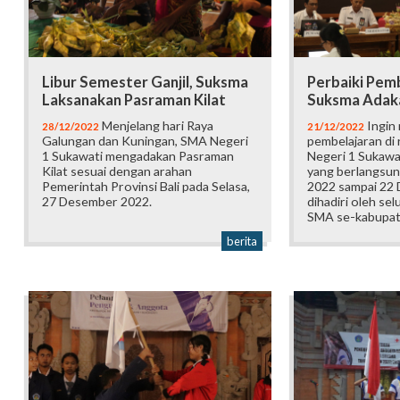
Libur Semester Ganjil, Suksma
Perbaiki Pemb
Laksanakan Pasraman Kilat
Suksma Adaka
Menjelang hari Raya
Ingin
28/12/2022
21/12/2022
Galungan dan Kuningan, SMA Negeri
pembelajaran di
1 Sukawati mengadakan Pasraman
Negeri 1 Sukawa
Kilat sesuai dengan arahan
yang berlangsun
Pemerintah Provinsi Bali pada Selasa,
2022 sampai 22
27 Desember 2022.
dihadiri oleh se
SMA se-kabupat
berita