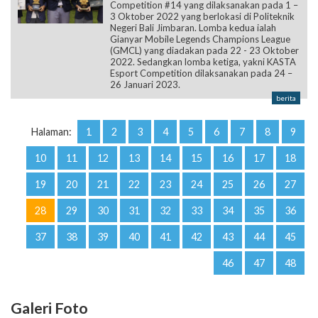
(GMCL) yang diadakan pada 22 - 23 Oktober
2022. Sedangkan lomba ketiga, yakni KASTA
Esport Competition dilaksanakan pada 24 –
26 Januari 2023.
berita
Halaman:
1
2
3
4
5
6
7
8
9
10
11
12
13
14
15
16
17
18
19
20
21
22
23
24
25
26
27
28
29
30
31
32
33
34
35
36
37
38
39
40
41
42
43
44
45
46
47
48
Galeri Foto