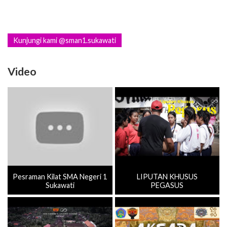
Kunjungi kami @sman1.sukawati
Video
Pesraman Kilat SMA Negeri 1
LIPUTAN KHUSUS
Sukawati
PEGASUS