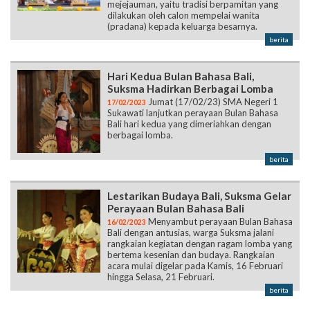
Hari Kedua Bulan Bahasa Bali,
Suksma Hadirkan Berbagai Lomba
Jumat (17/02/23) SMA Negeri 1
17/02/2023
Sukawati lanjutkan perayaan Bulan Bahasa
Bali hari kedua yang dimeriahkan dengan
berbagai lomba.
berita
Lestarikan Budaya Bali, Suksma Gelar
Perayaan Bulan Bahasa Bali
Menyambut perayaan Bulan Bahasa
16/02/2023
Bali dengan antusias, warga Suksma jalani
rangkaian kegiatan dengan ragam lomba yang
bertema kesenian dan budaya. Rangkaian
acara mulai digelar pada Kamis, 16 Februari
hingga Selasa, 21 Februari.
berita
Perwakilan Suksma Gaet Juara 2
Ajang Lomba Debat di UNHI
Percobaan yang membuahkan hasil,
15/02/2023