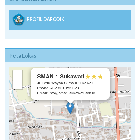
PROFIL DAPODIK
Peta Lokasi
×
+
SMAN 1 Sukawati
Jl. Lettu Wayan Sutha II Sukawati
−
Phone: +62-361-299628
Email: info@sma1-sukawati.sch.id
Leaflet
| ©
OpenStreetMap
contributors