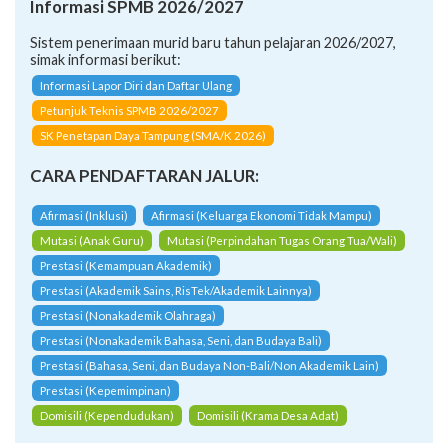
simak informasi berikut:
Informasi Lapor Diri dan Daftar Ulang
Petunjuk Teknis SPMB 2026/2027
SK Penetapan Daya Tampung (SMA/K 2026)
CARA PENDAFTARAN JALUR:
Afirmasi (Inklusi)
Afirmasi (Keluarga Ekonomi Tidak Mampu)
Mutasi (Anak Guru)
Mutasi (Perpindahan Tugas Orang Tua/Wali)
Prestasi (Kemampuan Akademik)
Prestasi (Akademik Sains, RisTek/Akademik Lainnya)
Prestasi (Nonakademik Olahraga)
Prestasi (Nonakademik Bahasa, Seni, dan Budaya Bali)
Prestasi (Bahasa, Seni, dan Budaya Non-Bali/Non Akademik Lain)
Prestasi (Kepemimpinan)
Domisili (Kependudukan)
Domisili (Krama Desa Adat)
Panduan SPMB-PJJ 2026