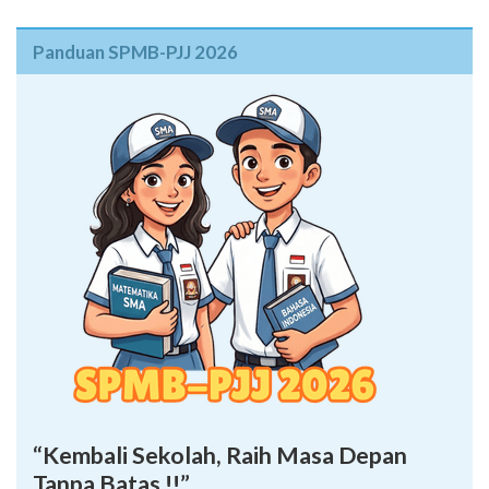
“Kembali Sekolah, Raih Masa Depan
Tanpa Batas !!”
Daftar SPMB PJJ SMA dan lanjutkan pendidikan tanpa
terkendala jarak maupun waktu.