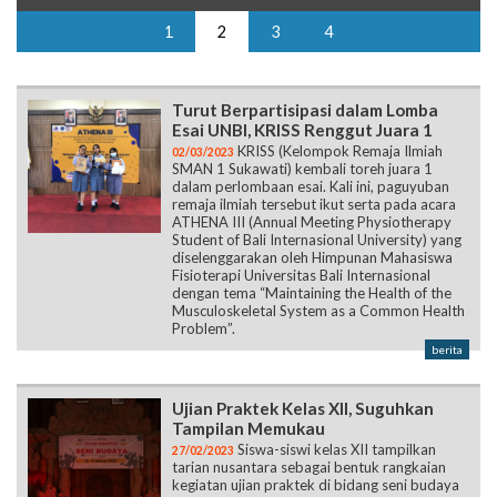
Turut Berpartisipasi dalam Lomba
Esai UNBI, KRISS Renggut Juara 1
KRISS (Kelompok Remaja Ilmiah
02/03/2023
SMAN 1 Sukawati) kembali toreh juara 1
dalam perlombaan esai. Kali ini, paguyuban
remaja ilmiah tersebut ikut serta pada acara
ATHENA III (Annual Meeting Physiotherapy
Student of Bali Internasional University) yang
diselenggarakan oleh Himpunan Mahasiswa
Fisioterapi Universitas Bali Internasional
dengan tema “Maintaining the Health of the
Musculoskeletal System as a Common Health
Problem”.
berita
Ujian Praktek Kelas XII, Suguhkan
Tampilan Memukau
Siswa-siswi kelas XII tampilkan
27/02/2023
tarian nusantara sebagai bentuk rangkaian
kegiatan ujian praktek di bidang seni budaya
yang berlangsung pada tanggal 14-15
Februari 2023. Kegiatan ini dilaksanakan di
GOR SMA Negeri 1 Sukawati.
berita