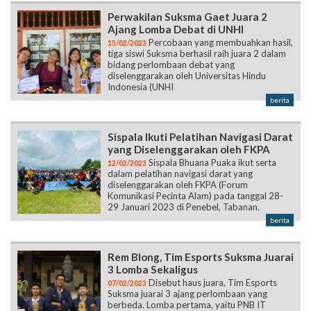
tiga siswi Suksma berhasil raih juara 2 dalam
bidang perlombaan debat yang
diselenggarakan oleh Universitas Hindu
Indonesia (UNHI
berita
Sispala Ikuti Pelatihan Navigasi Darat
yang Diselenggarakan oleh FKPA
Sispala Bhuana Puaka ikut serta
12/02/2023
dalam pelatihan navigasi darat yang
diselenggarakan oleh FKPA (Forum
Komunikasi Pecinta Alam) pada tanggal 28-
29 Januari 2023 di Penebel, Tabanan.
berita
Rem Blong, Tim Esports Suksma Juarai
3 Lomba Sekaligus
Disebut haus juara, Tim Esports
07/02/2023
Suksma juarai 3 ajang perlombaan yang
berbeda. Lomba pertama, yaitu PNB IT
Competition #14 yang dilaksanakan pada 1 –
3 Oktober 2022 yang berlokasi di Politeknik
Negeri Bali Jimbaran. Lomba kedua ialah
Gianyar Mobile Legends Champions League