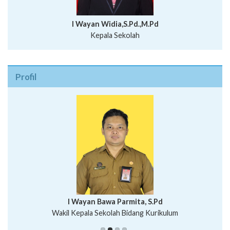
Kepala Sekolah
Profil
I Wayan Bawa Parmita, S.Pd
I Wayan Gede Aditya Pratita, S.Pd., M.Sn
Wakil Kepala Sekolah Bidang Kurikulum
Ni Wayan Nopi Sutantri, S.Pd.
Putu Suhartana, S.Pd.