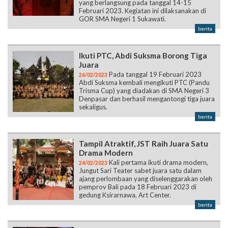
Ikuti PTC, Abdi Suksma Borong Tiga
Juara
Pada tanggal 19 Februari 2023
26/02/2023
Abdi Suksma kembali mengikuti PTC (Pandu
Trisma Cup) yang diadakan di SMA Negeri 3
Denpasar dan berhasil mengantongi tiga juara
sekaligus.
berita
Tampil Atraktif, JST Raih Juara Satu
Drama Modern
Kali pertama ikuti drama modern,
24/02/2023
Jungut Sari Teater sabet juara satu dalam
ajang perlombaan yang diselenggarakan oleh
pemprov Bali pada 18 Februari 2023 di
gedung Ksirarnawa, Art Center.
berita
Berlangsung Selama Empat Hari,
Bulan Bahasa Bali Resmi Ditutup.
Bulan Bahasa Bali yang telah
22/02/2023
berlangsung selama empat hari, secara resmi