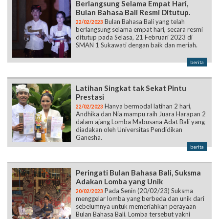
ditutup pada Selasa, 21 Februari 2023 di
SMAN 1 Sukawati dengan baik dan meriah.
berita
Latihan Singkat tak Sekat Pintu
Prestasi
Hanya bermodal latihan 2 hari,
22/02/2023
Andhika dan Nia mampu raih Juara Harapan 2
dalam ajang Lomba Mabusana Adat Bali yang
diadakan oleh Universitas Pendidikan
Ganesha.
berita
Peringati Bulan Bahasa Bali, Suksma
Adakan Lomba yang Unik
Pada Senin (20/02/23) Suksma
20/02/2023
menggelar lomba yang berbeda dan unik dari
sebelumnya untuk memeriahkan perayaan
Bulan Bahasa Bali. Lomba tersebut yakni
mejejauman, yaitu tradisi berpamitan yang
dilakukan oleh calon mempelai wanita
(pradana) kepada keluarga besarnya.
berita