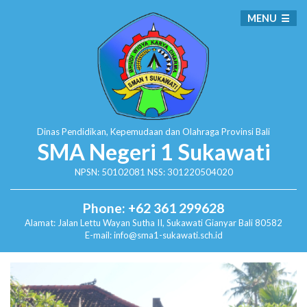
MENU
Dinas Pendidikan, Kepemudaan dan Olahraga
Provinsi Bali
SMA Negeri 1 Sukawati
NPSN: 50102081 NSS: 301220504020
Phone: +62 361 299628
Alamat:
Jalan Lettu Wayan Sutha II, Sukawati
Gianyar Bali 80582
E-mail: info@sma1-sukawati.sch.id