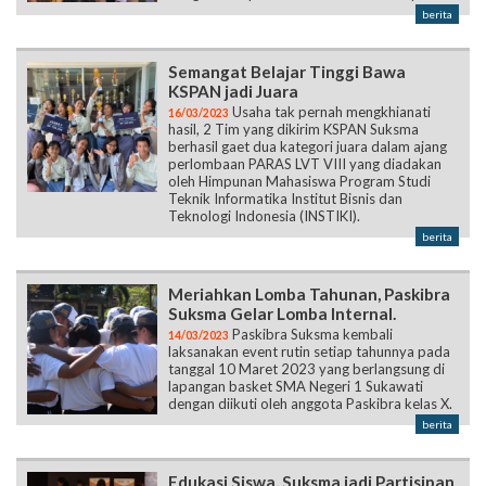
berita
Semangat Belajar Tinggi Bawa
KSPAN jadi Juara
Usaha tak pernah mengkhianati
16/03/2023
hasil, 2 Tim yang dikirim KSPAN Suksma
berhasil gaet dua kategori juara dalam ajang
perlombaan PARAS LVT VIII yang diadakan
oleh Himpunan Mahasiswa Program Studi
Teknik Informatika Institut Bisnis dan
Teknologi Indonesia (INSTIKI).
berita
Meriahkan Lomba Tahunan, Paskibra
Suksma Gelar Lomba Internal.
Paskibra Suksma kembali
14/03/2023
laksanakan event rutin setiap tahunnya pada
tanggal 10 Maret 2023 yang berlangsung di
lapangan basket SMA Negeri 1 Sukawati
dengan diikuti oleh anggota Paskibra kelas X.
berita
Edukasi Siswa, Suksma jadi Partisipan