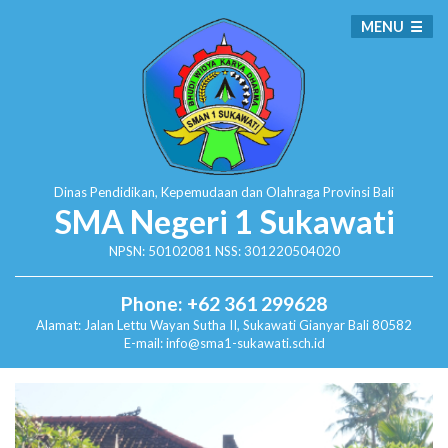
MENU
Dinas Pendidikan, Kepemudaan dan Olahraga
Provinsi Bali
SMA Negeri 1 Sukawati
NPSN: 50102081 NSS: 301220504020
Phone: +62 361 299628
Alamat:
Jalan Lettu Wayan Sutha II, Sukawati
Gianyar Bali 80582
E-mail: info@sma1-sukawati.sch.id