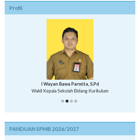
Profil
I Wayan Bawa Parmita, S.Pd
I Wayan Gede Aditya Pratita, S.Pd., M.Sn
Wakil Kepala Sekolah Bidang Kurikulum
Ni Wayan Nopi Sutantri, S.Pd.
Putu Suhartana, S.Pd.
PANDUAN SPMB 2026/2027