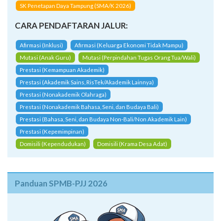
SK Penetapan Daya Tampung (SMA/K 2026)
CARA PENDAFTARAN JALUR:
Afirmasi (Inklusi)
Afirmasi (Keluarga Ekonomi Tidak Mampu)
Mutasi (Anak Guru)
Mutasi (Perpindahan Tugas Orang Tua/Wali)
Prestasi (Kemampuan Akademik)
Prestasi (Akademik Sains, RisTek/Akademik Lainnya)
Prestasi (Nonakademik Olahraga)
Prestasi (Nonakademik Bahasa, Seni, dan Budaya Bali)
Prestasi (Bahasa, Seni, dan Budaya Non-Bali/Non Akademik Lain)
Prestasi (Kepemimpinan)
Domisili (Kependudukan)
Domisili (Krama Desa Adat)
Panduan SPMB-PJJ 2026