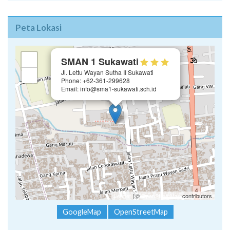
Peta Lokasi
×
+
SMAN 1 Sukawati
Jl. Lettu Wayan Sutha II Sukawati
−
Phone: +62-361-299628
Email: info@sma1-sukawati.sch.id
Leaflet
| ©
OpenStreetMap
contributors
GoogleMap
OpenStreetMap