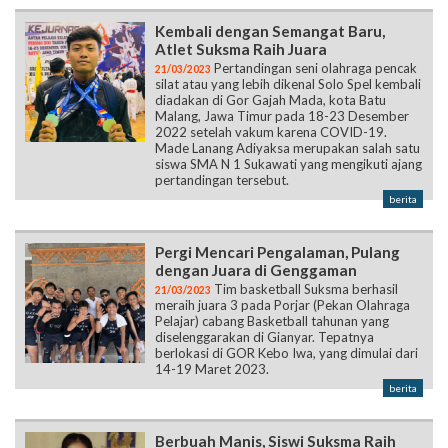
Kembali dengan Semangat Baru,
Atlet Suksma Raih Juara
Pertandingan seni olahraga pencak
21/03/2023
silat atau yang lebih dikenal Solo Spel kembali
diadakan di Gor Gajah Mada, kota Batu
Malang, Jawa Timur pada 18-23 Desember
2022 setelah vakum karena COVID-19.
Made Lanang Adiyaksa merupakan salah satu
siswa SMA N 1 Sukawati yang mengikuti ajang
pertandingan tersebut.
berita
Pergi Mencari Pengalaman, Pulang
dengan Juara di Genggaman
Tim basketball Suksma berhasil
21/03/2023
meraih juara 3 pada Porjar (Pekan Olahraga
Pelajar) cabang Basketball tahunan yang
diselenggarakan di Gianyar. Tepatnya
berlokasi di GOR Kebo Iwa, yang dimulai dari
14-19 Maret 2023.
berita
Berbuah Manis, Siswi Suksma Raih