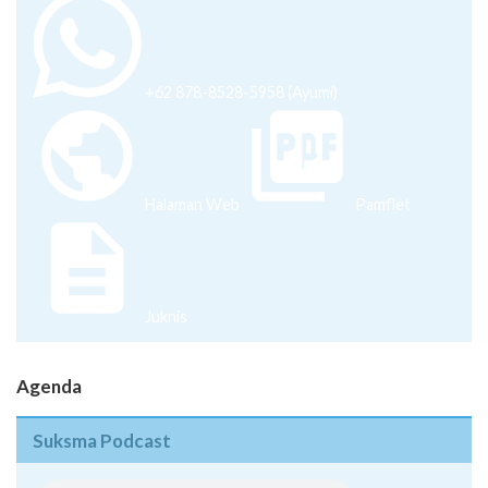
+62 878-8528-5958 (Ayumi)
Halaman Web
Pamflet
Juknis
Agenda
Suksma Podcast