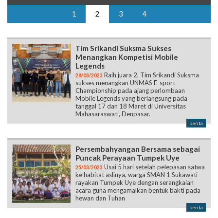
1
2
3
4
Tim Srikandi Suksma Sukses
Menangkan Kompetisi Mobile
Legends
Raih juara 2, Tim Srikandi Suksma
28/03/2023
sukses menangkan UNMAS E-sport
Championship pada ajang perlombaan
Mobile Legends yang berlangsung pada
tanggal 17 dan 18 Maret di Universitas
Mahasaraswati, Denpasar.
berita
Persembahyangan Bersama sebagai
Puncak Perayaan Tumpek Uye
Usai 5 hari setelah pelepasan satwa
25/03/2023
ke habitat aslinya, warga SMAN 1 Sukawati
rayakan Tumpek Uye dengan serangkaian
acara guna mengamalkan bentuk bakti pada
hewan dan Tuhan
berita