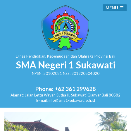
MENU
Dinas Pendidikan, Kepemudaan dan Olahraga
Provinsi Bali
SMA Negeri 1 Sukawati
NPSN: 50102081 NSS: 301220504020
Phone: +62 361 299628
Alamat:
Jalan Lettu Wayan Sutha II, Sukawati
Gianyar Bali 80582
E-mail: info@sma1-sukawati.sch.id