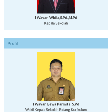
I Wayan Widia,S.Pd.,M.Pd
Kepala Sekolah
Profil
I Wayan Bawa Parmita, S.Pd
I Wayan Gede Aditya Pratita, S.Pd., M.Sn
Wakil Kepala Sekolah Bidang Kurikulum
Ni Wayan Nopi Sutantri, S.Pd.
Putu Suhartana, S.Pd.