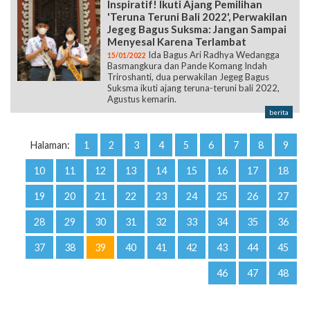
Inspiratif! Ikuti Ajang Pemilihan
'Teruna Teruni Bali 2022', Perwakilan
Jegeg Bagus Suksma: Jangan Sampai
Menyesal Karena Terlambat
Ida Bagus Ari Radhya Wedangga
15/01/2022
Basmangkura dan Pande Komang Indah
Triroshanti, dua perwakilan Jegeg Bagus
Suksma ikuti ajang teruna-teruni bali 2022,
Agustus kemarin.
berita
Halaman:
1
2
3
4
5
6
7
8
9
10
11
12
13
14
15
16
17
18
19
20
21
22
23
24
25
26
27
28
29
30
31
32
33
34
35
36
37
38
39
40
41
42
43
44
45
46
47
48