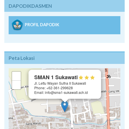
DAPODIKDASMEN
PROFIL DAPODIK
Peta Lokasi
×
+
SMAN 1 Sukawati
Jl. Lettu Wayan Sutha II Sukawati
−
Phone: +62-361-299628
Email: info@sma1-sukawati.sch.id