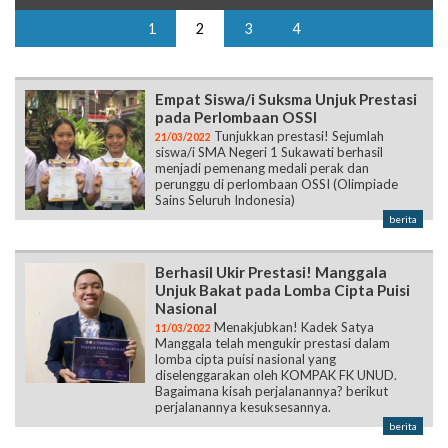
1
2
3
4
Empat Siswa/i Suksma Unjuk Prestasi
pada Perlombaan OSSI
Tunjukkan prestasi! Sejumlah
21/03/2022
siswa/i SMA Negeri 1 Sukawati berhasil
menjadi pemenang medali perak dan
perunggu di perlombaan OSSI (Olimpiade
Sains Seluruh Indonesia)
berita
Berhasil Ukir Prestasi! Manggala
Unjuk Bakat pada Lomba Cipta Puisi
Nasional
Menakjubkan! Kadek Satya
11/03/2022
Manggala telah mengukir prestasi dalam
lomba cipta puisi nasional yang
diselenggarakan oleh KOMPAK FK UNUD.
Bagaimana kisah perjalanannya? berikut
perjalanannya kesuksesannya.
berita