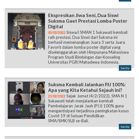
Ekspresikan Jiwa Seni, Dua Siswi
Suksma Gaet Prestasi Lomba Poster
Digital
Siswa/i SMAN 1 Sukawati kembali
05/03/2022
raih prestasi. Dua Siswi dari Suksma ini
berhasil memenangkan Juara 3 serta Juara
Favorit dalam lomba poster digital yang
diselenggarakan oleh Himpunana Mahasiswa
Program Studi Bimbingan dan Konseling
Universitas PGRI Mahadewa Indonesia.
berita
Suksma Kembali Jalankan PJJ 100%:
Apa yang Kita Ketahui Sejauh Ini?
Sejak Jumat (4/2/2022), SMA N 1
21/02/2022
Sukawati telah menjalankan kembali
Pembelajaran Jarak Jauh (PJJ) 100% guna
mengantisipasi terjadinya peningkatan kasus
Covid-19 di Satuan Pendidikan
SMA/SMK/SLB se-Bali.
berita