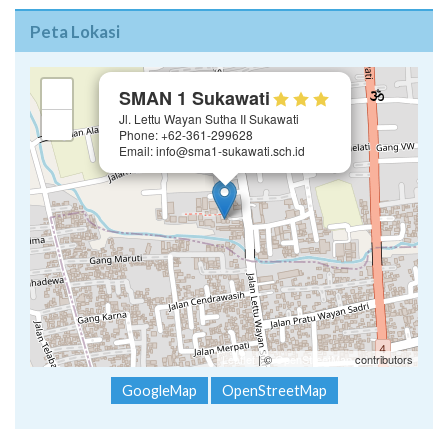
Peta Lokasi
×
+
SMAN 1 Sukawati
Jl. Lettu Wayan Sutha II Sukawati
−
Phone: +62-361-299628
Email: info@sma1-sukawati.sch.id
Leaflet
| ©
OpenStreetMap
contributors
GoogleMap
OpenStreetMap