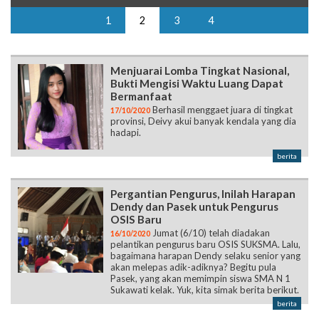
1
2
3
4
Menjuarai Lomba Tingkat Nasional,
Bukti Mengisi Waktu Luang Dapat
Bermanfaat
Berhasil menggaet juara di tingkat
17/10/2020
provinsi, Deivy akui banyak kendala yang dia
hadapi.
berita
Pergantian Pengurus, Inilah Harapan
Dendy dan Pasek untuk Pengurus
OSIS Baru
Jumat (6/10) telah diadakan
16/10/2020
pelantikan pengurus baru OSIS SUKSMA. Lalu,
bagaimana harapan Dendy selaku senior yang
akan melepas adik-adiknya? Begitu pula
Pasek, yang akan memimpin siswa SMA N 1
Sukawati kelak. Yuk, kita simak berita berikut.
berita