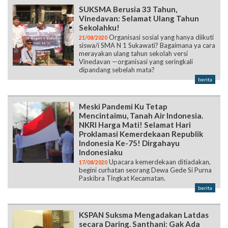
SUKSMA Berusia 33 Tahun,
Vinedavan: Selamat Ulang Tahun
Sekolahku!
Organisasi sosial yang hanya diikuti
21/08/2020
siswa/i SMA N 1 Sukawati? Bagaimana ya cara
merayakan ulang tahun sekolah versi
Vinedavan —organisasi yang seringkali
dipandang sebelah mata?
berita
Meski Pandemi Ku Tetap
Mencintaimu, Tanah Air Indonesia.
NKRI Harga Mati! Selamat Hari
Proklamasi Kemerdekaan Republik
Indonesia Ke-75! Dirgahayu
Indonesiaku
Upacara kemerdekaan ditiadakan,
17/08/2020
begini curhatan seorang Dewa Gede Si Purna
Paskibra Tingkat Kecamatan.
berita
KSPAN Suksma Mengadakan Latdas
secara Daring. Santhani: Gak Ada