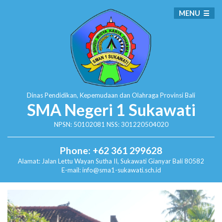
MENU
Dinas Pendidikan, Kepemudaan dan Olahraga
Provinsi Bali
SMA Negeri 1 Sukawati
NPSN: 50102081 NSS: 301220504020
Phone: +62 361 299628
Alamat:
Jalan Lettu Wayan Sutha II, Sukawati
Gianyar Bali 80582
E-mail: info@sma1-sukawati.sch.id