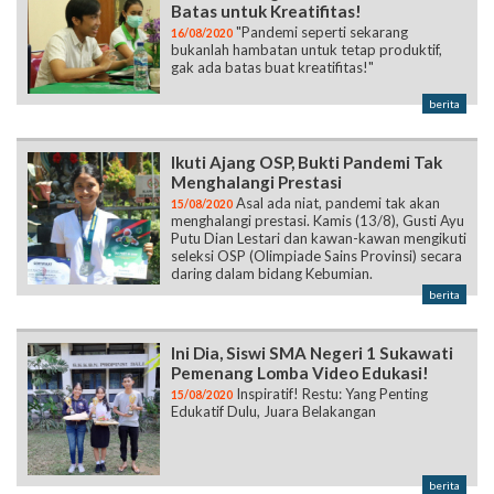
Batas untuk Kreatifitas!
"Pandemi seperti sekarang
16/08/2020
bukanlah hambatan untuk tetap produktif,
gak ada batas buat kreatifitas!"
berita
Ikuti Ajang OSP, Bukti Pandemi Tak
Menghalangi Prestasi
Asal ada niat, pandemi tak akan
15/08/2020
menghalangi prestasi. Kamis (13/8), Gusti Ayu
Putu Dian Lestari dan kawan-kawan mengikuti
seleksi OSP (Olimpiade Sains Provinsi) secara
daring dalam bidang Kebumian.
berita
Ini Dia, Siswi SMA Negeri 1 Sukawati
Pemenang Lomba Video Edukasi!
Inspiratif! Restu: Yang Penting
15/08/2020
Edukatif Dulu, Juara Belakangan
berita