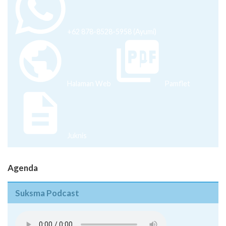
+62 878-8528-5958 (Ayumi)
Halaman Web
Pamflet
Juknis
Agenda
Suksma Podcast