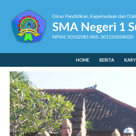
Dinas Pendidikan, Kepemudaan dan Ola
SMA Negeri 1 S
NPSN: 50102081 NSS: 301220504020
HOME
BERITA
KARY