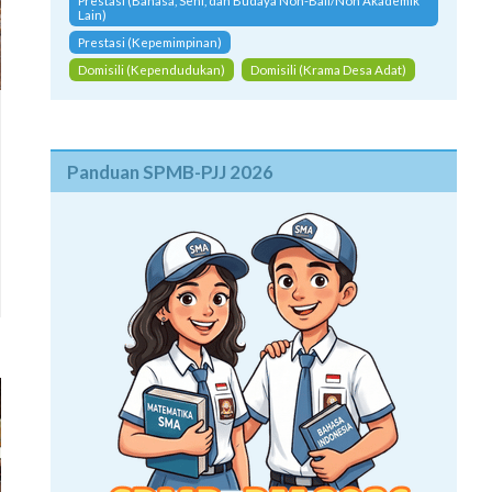
Prestasi (Bahasa, Seni, dan Budaya Non-Bali/Non Akademik
Lain)
Prestasi (Kepemimpinan)
Domisili (Kependudukan)
Domisili (Krama Desa Adat)
Panduan SPMB-PJJ 2026