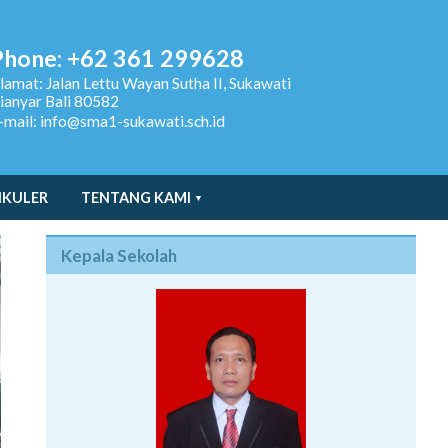
Phone: +62 361 299628
lamat:
Jalan Lettu Wayan Sutha II, Sukawati
ianyar Bali 80582
-mail: info@sma1-sukawati.sch.id
IKULER
TENTANG KAMI
Kepala Sekolah