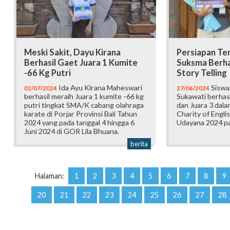
Meski Sakit, Dayu Kirana
Persiapan Ter
Berhasil Gaet Juara 1 Kumite
Suksma Berhas
-66 Kg Putri
Story Telling
Ida Ayu Kirana Maheswari
Siswa
02/07/2024
27/06/2024
berhasil meraih Juara 1 kumite -66 kg
Sukawati berhas
putri tingkat SMA/K cabang olahraga
dan Juara 3 dal
karate di Porjar Provinsi Bali Tahun
Charity of Engl
2024 yang pada tanggal 4 hingga 6
Udayana 2024 pa
Juni 2024 di GOR Lila Bhuana.
berita
Halaman:
1
2
3
4
5
6
7
8
9
20
21
22
23
24
25
26
27
28