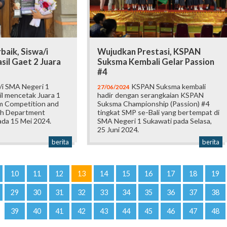
baik, Siswa/i
Wujudkan Prestasi, KSPAN
il Gaet 2 Juara
Suksma Kembali Gelar Passion
#4
/i SMA Negeri 1
KSPAN Suksma kembali
27/06/2024
il mencetak Juara 1
hadir dengan serangkaian KSPAN
am Competition and
Suksma Championship (Passion) #4
ish Department
tingkat SMP se-Bali yang bertempat di
da 15 Mei 2024.
SMA Negeri 1 Sukawati pada Selasa,
25 Juni 2024.
berita
berita
10
11
12
13
14
15
16
17
18
19
29
30
31
32
33
34
35
36
37
38
39
40
41
42
43
44
45
46
47
48