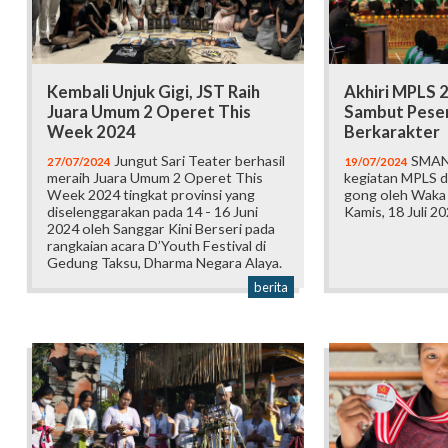
Kembali Unjuk Gigi, JST Raih
Akhiri MPLS 
Juara Umum 2 Operet This
Sambut Peser
Week 2024
Berkarakter
Jungut Sari Teater berhasil
SMAN 
27/07/2024
19/07/2024
meraih Juara Umum 2 Operet This
kegiatan MPLS 
Week 2024 tingkat provinsi yang
gong oleh Waka
diselenggarakan pada 14 - 16 Juni
Kamis, 18 Juli 2
2024 oleh Sanggar Kini Berseri pada
rangkaian acara D’Youth Festival di
Gedung Taksu, Dharma Negara Alaya.
berita