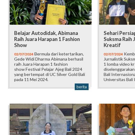
Belajar Autodidak, Abimana
Sehari Persiap
Raih Juara Harapan 1 Fashion
Suksma Raih J
Show
Kreatif
Bermula dari ketertarikan,
Kembal
02/07/2024
02/07/2024
Gede Widi Dharma Abimana berhasil
Jurnalistik Suks
raih Juara Harapan 1 fashion
1 lomba video kr
show Festival Pelajar Ajeg Bali 2024
diselenggarakan
yang bertempat di UC Silver Gold Bali
Bali Internasion
pada 11 Mei 2024.
Universitas Bali 
berita