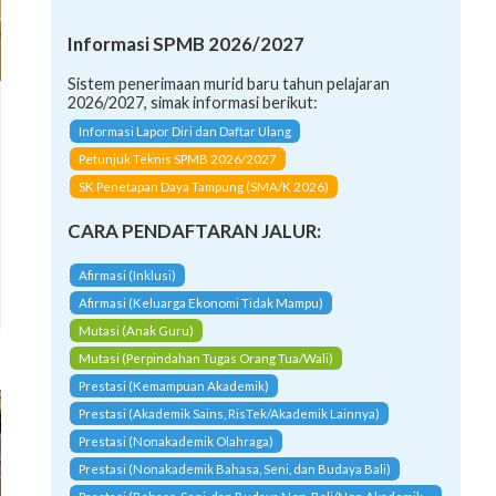
Informasi SPMB 2026/2027
Sistem penerimaan murid baru tahun pelajaran
2026/2027, simak informasi berikut:
Informasi Lapor Diri dan Daftar Ulang
Petunjuk Teknis SPMB 2026/2027
SK Penetapan Daya Tampung (SMA/K 2026)
CARA PENDAFTARAN JALUR:
Afirmasi (Inklusi)
Afirmasi (Keluarga Ekonomi Tidak Mampu)
Mutasi (Anak Guru)
Mutasi (Perpindahan Tugas Orang Tua/Wali)
Prestasi (Kemampuan Akademik)
Prestasi (Akademik Sains, RisTek/Akademik Lainnya)
Prestasi (Nonakademik Olahraga)
Prestasi (Nonakademik Bahasa, Seni, dan Budaya Bali)