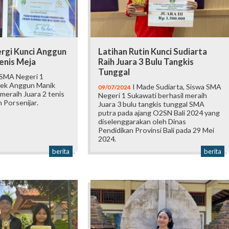
ergi Kunci Anggun
Latihan Rutin Kunci Sudiarta
Tenis Meja
Raih Juara 3 Bulu Tangkis
Tunggal
 SMA Negeri 1
dek Anggun Manik
I Made Sudiarta, Siswa SMA
09/07/2024
 meraih Juara 2 tenis
Negeri 1 Sukawati berhasil meraih
m Porsenijar.
Juara 3 bulu tangkis tunggal SMA
putra pada ajang O2SN Bali 2024 yang
diselenggarakan oleh Dinas
Pendidikan Provinsi Bali pada 29 Mei
2024.
berita
berita