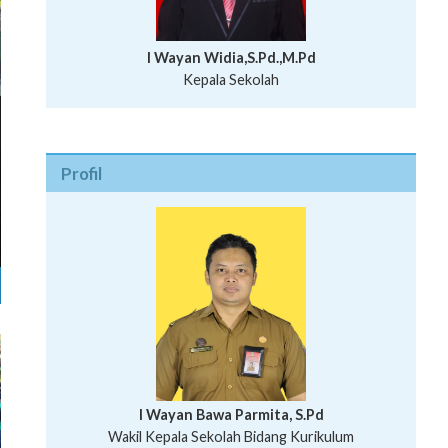
I Wayan Widia,S.Pd.,M.Pd
Kepala Sekolah
Profil
I Wayan Bawa Parmita, S.Pd
I Wayan Gede Aditya Pratita, S.Pd., M.Sn
Wakil Kepala Sekolah Bidang Kurikulum
Ni Wayan Nopi Sutantri, S.Pd.
Putu Suhartana, S.Pd.