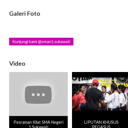
Galeri Foto
Kunjungi kami @sman1.sukawati
Video
Pesraman Kilat SMA Negeri
LIPUTAN KHUSUS
1 Sukawati
PEGASUS