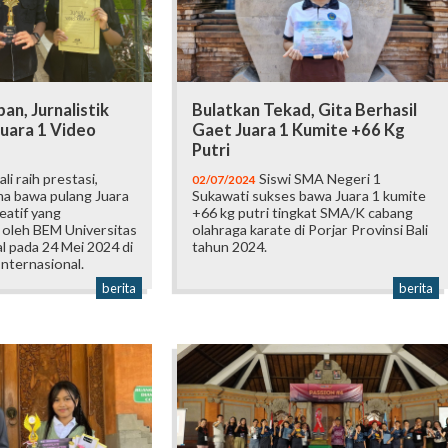
an, Jurnalistik
Bulatkan Tekad, Gita Berhasil
uara 1 Video
Gaet Juara 1 Kumite +66 Kg
Putri
i raih prestasi,
Siswi SMA Negeri 1
02/07/2024
ma bawa pulang Juara
Sukawati sukses bawa Juara 1 kumite
eatif yang
+66 kg putri tingkat SMA/K cabang
 oleh BEM Universitas
olahraga karate di Porjar Provinsi Bali
al pada 24 Mei 2024 di
tahun 2024.
Internasional.
berita
berita