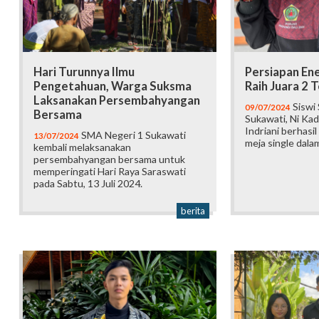
Hari Turunnya Ilmu
Persiapan En
Pengetahuan, Warga Suksma
Raih Juara 2 
Laksanakan Persembahyangan
Siswi
09/07/2024
Bersama
Sukawati, Ni Ka
Indriani berhasil
SMA Negeri 1 Sukawati
13/07/2024
meja single dala
kembali melaksanakan
persembahyangan bersama untuk
memperingati Hari Raya Saraswati
pada Sabtu, 13 Juli 2024.
berita