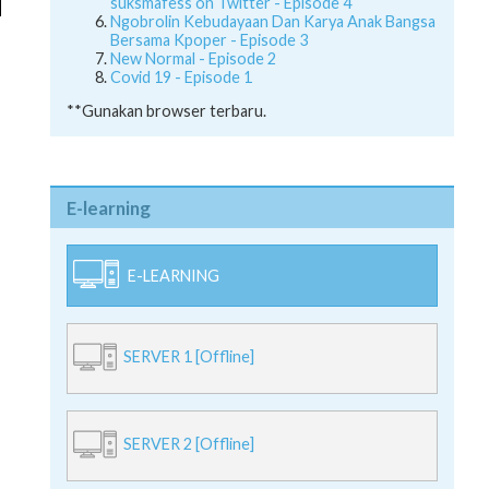
suksmafess on Twitter - Episode 4
Ngobrolin Kebudayaan Dan Karya Anak Bangsa
Bersama Kpoper - Episode 3
New Normal - Episode 2
Covid 19 - Episode 1
**Gunakan browser terbaru.
E-learning
E-LEARNING
SERVER 1 [Offline]
SERVER 2 [Offline]