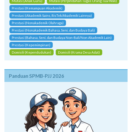
Mutasi (Anak Guru)
Mutasi (Perpindahan Tugas Orang Tua/Wali)
Prestasi (Kemampuan Akademik)
Prestasi (Akademik Sains, RisTek/Akademik Lainnya)
Prestasi (Nonakademik Olahraga)
Prestasi (Nonakademik Bahasa, Seni, dan Budaya Bali)
Prestasi (Bahasa, Seni, dan Budaya Non-Bali/Non Akademik Lain)
Prestasi (Kepemimpinan)
Domisili (Kependudukan)
Domisili (Krama Desa Adat)
Panduan SPMB-PJJ 2026