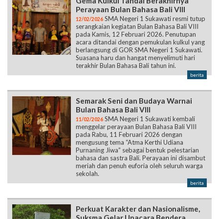
Gema Kulkul Tandai Berakhirnya
Perayaan Bulan Bahasa Bali VIII
SMA Negeri 1 Sukawati resmi tutup
12/02/2026
serangkaian kegiatan Bulan Bahasa Bali VIII
pada Kamis, 12 Februari 2026. Penutupan
acara ditandai dengan pemukulan kulkul yang
berlangsung di GOR SMA Negeri 1 Sukawati.
Suasana haru dan hangat menyelimuti hari
terakhir Bulan Bahasa Bali tahun ini.
berita
Semarak Seni dan Budaya Warnai
Bulan Bahasa Bali VIII
SMA Negeri 1 Sukawati kembali
11/02/2026
menggelar perayaan Bulan Bahasa Bali VIII
pada Rabu, 11 Februari 2026 dengan
mengusung tema “Atma Kerthi Udiana
Purnaning Jiwa” sebagai bentuk pelestarian
bahasa dan sastra Bali. Perayaan ini disambut
meriah dan penuh euforia oleh seluruh warga
sekolah.
berita
Perkuat Karakter dan Nasionalisme,
Suksma Gelar Upacara Bendera.