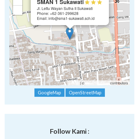
+
SMAN 1 Sukawati
Jl. Lettu Wayan Sutha II Sukawati
−
Phone: +62-361-299628
Email: info@sma1-sukawati.sch.id
Leaflet
| ©
OpenStreetMap
contributors
GoogleMap
OpenStreetMap
Follow Kami :