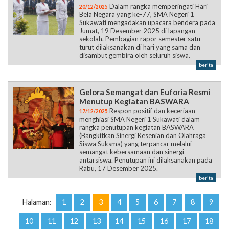
Dalam rangka memperingati Hari
20/12/2025
Bela Negara yang ke-77, SMA Negeri 1
Sukawati mengadakan upacara bendera pada
Jumat, 19 Desember 2025 di lapangan
sekolah. Pembagian rapor semester satu
turut dilaksanakan di hari yang sama dan
disambut gembira oleh seluruh siswa.
berita
Gelora Semangat dan Euforia Resmi
Menutup Kegiatan BASWARA
Respon positif dan keceriaan
17/12/2025
menghiasi SMA Negeri 1 Sukawati dalam
rangka penutupan kegiatan BASWARA
(Bangkitkan Sinergi Kesenian dan Olahraga
Siswa Suksma) yang terpancar melalui
semangat kebersamaan dan sinergi
antarsiswa. Penutupan ini dilaksanakan pada
Rabu, 17 Desember 2025.
berita
Halaman:
1
2
3
4
5
6
7
8
9
10
11
12
13
14
15
16
17
18