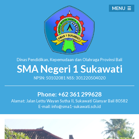
MENU
Dinas Pendidikan, Kepemudaan dan Olahraga
Provinsi Bali
SMA Negeri 1 Sukawati
NPSN: 50102081 NSS: 301220504020
Phone: +62 361 299628
Alamat:
Jalan Lettu Wayan Sutha II, Sukawati
Gianyar Bali 80582
E-mail: info@sma1-sukawati.sch.id