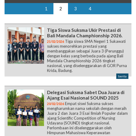
1
2
3
4
Tiga Siswa Suksma Ukir Prestasi di
Bali Mandala Champhionship 2026.
Tiga siswa SMA Negeri 1 Sukawati
21/02/2026
sukses menorehkan prestasi yang
membanggakan sebagai Juara 3 (Perunggu)
dengan kelas yang berbeda pada ajang Bali
Mandala Champhionship 2026 tingkat
nasional, yang diselenggarakan di GOR Purna
Krida, Badung.
berita
Delegasi Suksma Sabet Dua Juara di
Ajang Esai Nasional SOUND 2025
Empat siswi Suksma sukses
20/02/2026
mengharumkan nama sekolah dengan meraih
Juara 2 dan Juara 3 Esai Ilmiah Populer dalam
ajang Scientific Competition of Nursing
Udayana (SOUND) tingkat nasional.
Perlombaan ini diselenggarakan oleh
Himpunan Mahasiswa Keperawatan