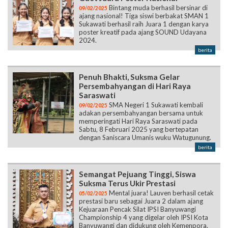
Bintang muda berhasil bersinar di
09/02/2025
ajang nasional! Tiga siswi berbakat SMAN 1
Sukawati berhasil raih Juara 1 dengan karya
poster kreatif pada ajang SOUND Udayana
2024.
berita
Penuh Bhakti, Suksma Gelar
Persembahyangan di Hari Raya
Saraswati
SMA Negeri 1 Sukawati kembali
09/02/2025
adakan persembahyangan bersama untuk
memperingati Hari Raya Saraswati pada
Sabtu, 8 Februari 2025 yang bertepatan
dengan Saniscara Umanis wuku Watugunung.
berita
Semangat Pejuang Tinggi, Siswa
Suksma Terus Ukir Prestasi
Mental juara! Lauven berhasil cetak
05/02/2025
prestasi baru sebagai Juara 2 dalam ajang
Kejuaraan Pencak Silat IPSI Banyuwangi
Championship 4 yang digelar oleh IPSI Kota
Banyuwangi dan didukung oleh Kemenpora.