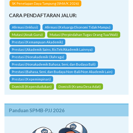
SK Penetapan Daya Tampung (SMA/K 2026)
CARA PENDAFTARAN JALUR:
Afirmasi (Inklusi)
Afirmasi (Keluarga Ekonomi Tidak Mampu)
Mutasi (Anak Guru)
Mutasi (Perpindahan Tugas Orang Tua/Wali)
Prestasi (Kemampuan Akademik)
Prestasi (Akademik Sains, RisTek/Akademik Lainnya)
Prestasi (Nonakademik Olahraga)
Prestasi (Nonakademik Bahasa, Seni, dan Budaya Bali)
Prestasi (Bahasa, Seni, dan Budaya Non-Bali/Non Akademik Lain)
Prestasi (Kepemimpinan)
Domisili (Kependudukan)
Domisili (Krama Desa Adat)
Panduan SPMB-PJJ 2026