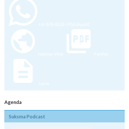
+62 878-8528-5958 (Ayumi)
Halaman Web
Pamflet
Juknis
Agenda
Suksma Podcast