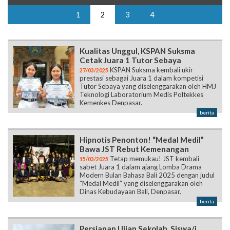
1
2
3
4
Kualitas Unggul, KSPAN Suksma
Cetak Juara 1 Tutor Sebaya
KSPAN Suksma kembali ukir
27/03/2025
prestasi sebagai Juara 1 dalam kompetisi
Tutor Sebaya yang diselenggarakan oleh HMJ
Teknologi Laboratorium Medis Poltekkes
Kemenkes Denpasar.
berita
Hipnotis Penonton! “Medal Medil”
Bawa JST Rebut Kemenangan
Tetap memukau! JST kembali
15/03/2025
sabet Juara 1 dalam ajang Lomba Drama
Modern Bulan Bahasa Bali 2025 dengan judul
“Medal Medil” yang diselenggarakan oleh
Dinas Kebudayaan Bali, Denpasar.
berita
Persiapan Ujian Sekolah, Siswa/i