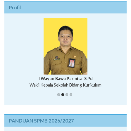
Profil
I Wayan Bawa Parmita, S.Pd
I Wayan Gede Aditya Pratita, S.Pd., M.Sn
Wakil Kepala Sekolah Bidang Kurikulum
Ni Wayan Nopi Sutantri, S.Pd.
Putu Suhartana, S.Pd.
PANDUAN SPMB 2026/2027