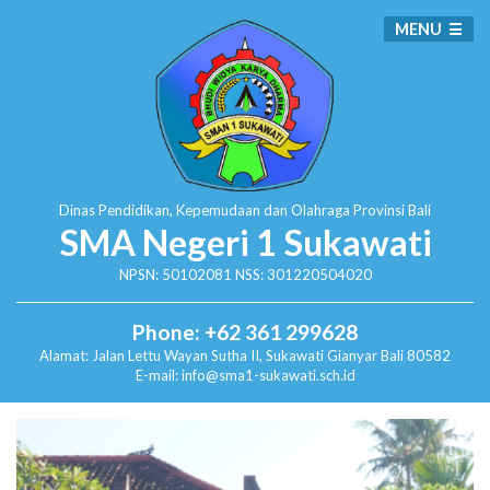
MENU
Dinas Pendidikan, Kepemudaan dan Olahraga
Provinsi Bali
SMA Negeri 1 Sukawati
NPSN: 50102081 NSS: 301220504020
Phone: +62 361 299628
Alamat:
Jalan Lettu Wayan Sutha II, Sukawati
Gianyar Bali 80582
E-mail: info@sma1-sukawati.sch.id