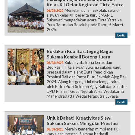
Kelas XII Gelar Kegiatan Tirta Yatra
Menjelang ujian sekolah, seluruh
06/03/2025
siswa/i kelas XII beserta guru SMAN 1
Sukawati mengadakan acara Tirta Yatra ke
Pura Batur dan Besakih pada Rabu, 5 Maret
2025.
berita
Buktikan Kualitas, Jegeg Bagus
Suksma Kembali Borong Juara
Bukti nyata kerja keras dan
03/03/2025
dedikasi! Tiga siswa/i Suksma sukses gaet
prestasi dalam ajang Duta Pendidikan
Provinsi Bali dan Putra Putri Sekolah Ajeg Bali
2024. Ajang bergengsi ini diselenggarakan
oleh Putra Putri Sekolah Ajeg Bali dan Senator
DPD RI Shri I Gusti Ngurah Arya Wedakarna
Mahendradatta Wedasteraputra Suyasa.
berita
Unjuk Bakat! Kreativitas Siswi
Suksma Sukses Mengukir Prestasi
Meraih gemerlap mimpi melalui
03/03/2025
karya seni poster! Suksma berhasil