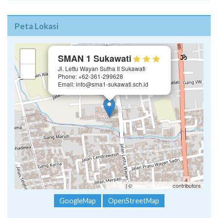
Peta Lokasi
×
+
SMAN 1 Sukawati
Jl. Lettu Wayan Sutha II Sukawati
−
Phone: +62-361-299628
Email: info@sma1-sukawati.sch.id
Leaflet
| ©
OpenStreetMap
contributors
GoogleMap
OpenStreetMap