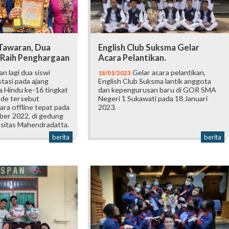
 Tawaran, Dua
English Club Suksma Gelar
 Raih Penghargaan
Acara Pelantikan.
an lagi dua siswi
Gelar acara pelantikan,
18/01/2023
tasi pada ajang
English Club Suksma lantik anggota
 Hindu ke-16 tingkat
dan kepengurusan baru di GOR SMA
ade tersebut
Negeri 1 Sukawati pada 18 Januari
ara offline tepat pada
2023.
ber 2022, di gedung
itas Mahendradatta.
berita
berita