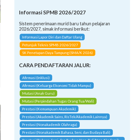
Informasi SPMB 2026/2027
Sistem penerimaan murid baru tahun pelajaran
2026/2027, simak informasi berikut:
Informasi Lapor Diri dan Daftar Ulang
Petunjuk Teknis SPMB 2026/2027
SK Penetapan Daya Tampung (SMA/K 2026)
CARA PENDAFTARAN JALUR:
Afirmasi (Inklusi)
Afirmasi (Keluarga Ekonomi Tidak Mampu)
Mutasi (Anak Guru)
Mutasi (Perpindahan Tugas Orang Tua/Wali)
Prestasi (Kemampuan Akademik)
Prestasi (Akademik Sains, RisTek/Akademik Lainnya)
Prestasi (Nonakademik Olahraga)
Prestasi (Nonakademik Bahasa, Seni, dan Budaya Bali)