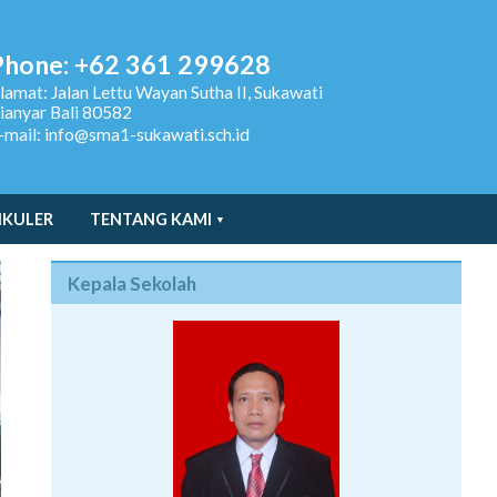
Phone: +62 361 299628
lamat:
Jalan Lettu Wayan Sutha II, Sukawati
ianyar Bali 80582
-mail: info@sma1-sukawati.sch.id
IKULER
TENTANG KAMI
Kepala Sekolah