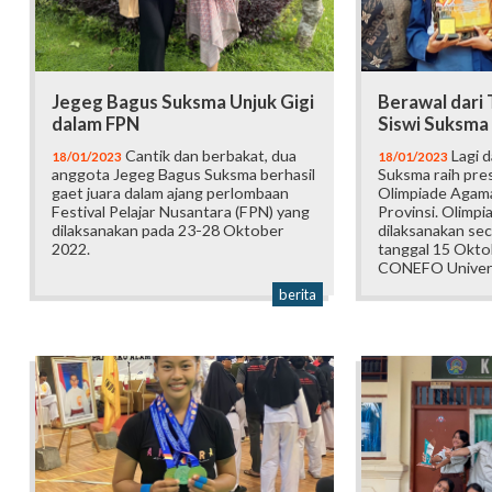
Jegeg Bagus Suksma Unjuk Gigi
Berawal dari
dalam FPN
Siswi Suksma
Cantik dan berbakat, dua
Lagi d
18/01/2023
18/01/2023
anggota Jegeg Bagus Suksma berhasil
Suksma raih pres
gaet juara dalam ajang perlombaan
Olimpiade Agama
Festival Pelajar Nusantara (FPN) yang
Provinsi. Olimpi
dilaksanakan pada 23-28 Oktober
dilaksanakan sec
2022.
tanggal 15 Okto
CONEFO Univers
berita