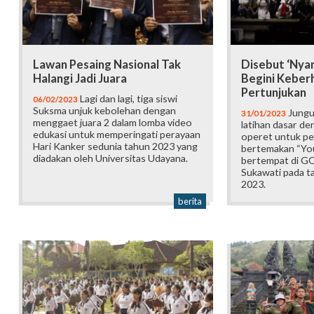
Lawan Pesaing Nasional Tak
Disebut ‘Nyar
Halangi Jadi Juara
Begini Keberh
Pertunjukan
Lagi dan lagi, tiga siswi
06/02/2023
Suksma unjuk kebolehan dengan
Jungut
31/01/2023
menggaet juara 2 dalam lomba video
latihan dasar d
edukasi untuk memperingati perayaan
operet untuk pe
Hari Kanker sedunia tahun 2023 yang
bertemakan “You
diadakan oleh Universitas Udayana.
bertempat di G
Sukawati pada ta
2023.
berita