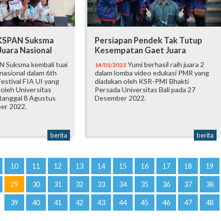
 KSPAN Suksma
Persiapan Pendek Tak Tutup
Juara Nasional
Kesempatan Gaet Juara
 Suksma kembali tuai
Yumi berhasil raih juara 2
14/01/2023
 nasional dalam 6th
dalam lomba video edukasi PMR yang
estival FIA UI yang
diadakan oleh KSR-PMI Bhakti
oleh Universitas
Persada Universitas Bali pada 27
 tanggal 8 Agustus
Desember 2022.
er 2022.
berita
berita
10
11
12
13
14
15
16
17
18
19
29
30
31
32
33
34
35
36
37
38
39
40
41
42
43
44
45
46
47
48