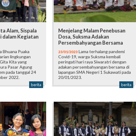
ta Alam, Sispala
Menjelang Malam Penebusan
i dalam Kegiatan
Dosa, Suksma Adakan
Persembahyangan Bersama
la Bhuana Puaka
Lama terhalang pandemi
23/01/2023
arian lingkungan
Covid-19, warga Suksma kembali
 Gita Kita yang
peringati hari raya Siwaratri dengan
 Pura Pasar Agung
adakan persembahyangan bersama di
em pada tanggal 24
lapangan SMA Negeri 1 Sukawati pada
mber 2022.
20/01/2023.
berita
berita