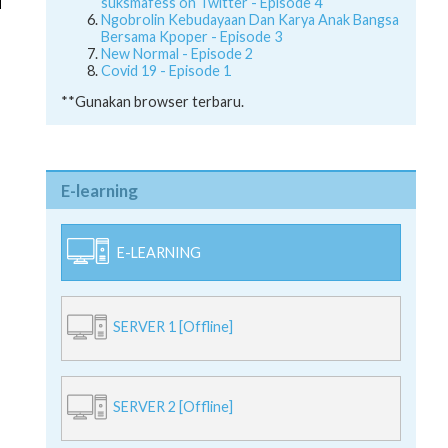
suksmafess on Twitter - Episode 4
Ngobrolin Kebudayaan Dan Karya Anak Bangsa
Bersama Kpoper - Episode 3
New Normal - Episode 2
Covid 19 - Episode 1
**Gunakan browser terbaru.
E-learning
E-LEARNING
SERVER 1 [Offline]
SERVER 2 [Offline]