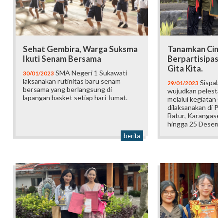
Sehat Gembira, Warga Suksma
Tanamkan Cin
Ikuti Senam Bersama
Berpartisipas
Gita Kita.
SMA Negeri 1 Sukawati
30/01/2023
laksanakan rutinitas baru senam
Sispa
29/01/2023
bersama yang berlangsung di
wujudkan pelest
lapangan basket setiap hari Jumat.
melalui kegiatan
dilaksanakan di
Batur, Karangas
hingga 25 Dese
berita