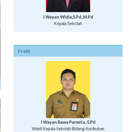
I Wayan Widia,S.Pd.,M.Pd
Kepala Sekolah
Profil
I Wayan Bawa Parmita, S.Pd
I Wayan Gede Aditya Pratita, S.Pd., M.Sn
Wakil Kepala Sekolah Bidang Kurikulum
Ni Wayan Nopi Sutantri, S.Pd.
Putu Suhartana, S.Pd.