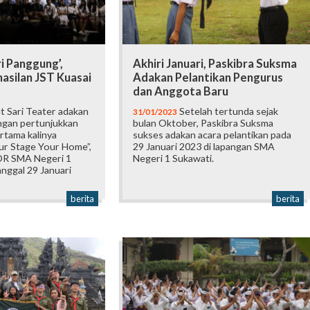
i Panggung’,
Akhiri Januari, Paskibra Suksma
asilan JST Kuasai
Adakan Pelantikan Pengurus
dan Anggota Baru
 Sari Teater adakan
Setelah tertunda sejak
31/01/2023
engan pertunjukkan
bulan Oktober, Paskibra Suksma
rtama kalinya
sukses adakan acara pelantikan pada
r Stage Your Home”,
29 Januari 2023 di lapangan SMA
OR SMA Negeri 1
Negeri 1 Sukawati.
nggal 29 Januari
berita
berita