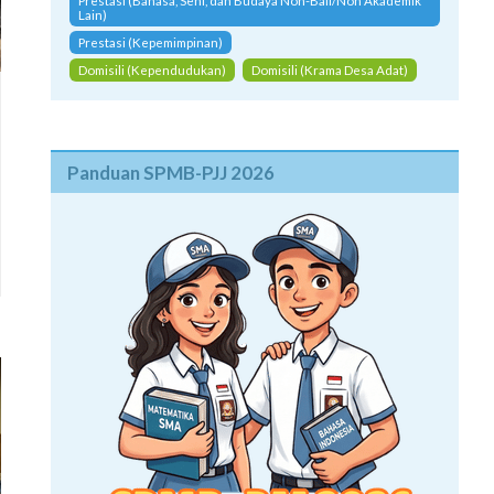
Prestasi (Bahasa, Seni, dan Budaya Non-Bali/Non Akademik
Lain)
Prestasi (Kepemimpinan)
Domisili (Kependudukan)
Domisili (Krama Desa Adat)
Panduan SPMB-PJJ 2026