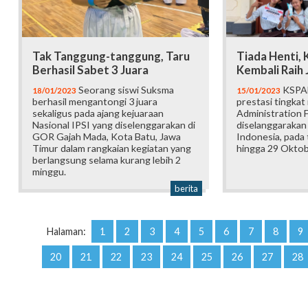
Tak Tanggung-tanggung, Taru
Tiada Henti,
Berhasil Sabet 3 Juara
Kembali Raih 
Seorang siswi Suksma
KSPAN
18/01/2023
15/01/2023
berhasil mengantongi 3 juara
prestasi tingkat
sekaligus pada ajang kejuaraan
Administration F
Nasional IPSI yang diselenggarakan di
diselanggarakan 
GOR Gajah Mada, Kota Batu, Jawa
Indonesia, pada
Timur dalam rangkaian kegiatan yang
hingga 29 Oktob
berlangsung selama kurang lebih 2
minggu.
berita
Halaman:
1
2
3
4
5
6
7
8
9
20
21
22
23
24
25
26
27
28