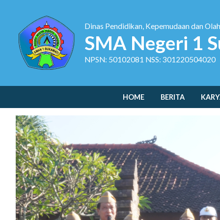
Dinas Pendidikan, Kepemudaan dan Ola
SMA Negeri 1 S
NPSN: 50102081 NSS: 301220504020
HOME
BERITA
KARY