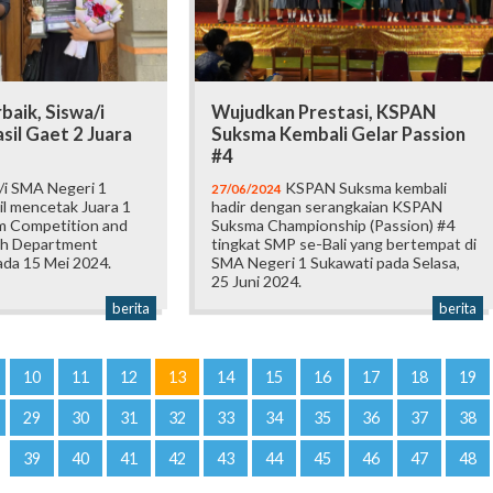
baik, Siswa/i
Wujudkan Prestasi, KSPAN
il Gaet 2 Juara
Suksma Kembali Gelar Passion
#4
/i SMA Negeri 1
KSPAN Suksma kembali
27/06/2024
il mencetak Juara 1
hadir dengan serangkaian KSPAN
am Competition and
Suksma Championship (Passion) #4
ish Department
tingkat SMP se-Bali yang bertempat di
da 15 Mei 2024.
SMA Negeri 1 Sukawati pada Selasa,
25 Juni 2024.
berita
berita
10
11
12
13
14
15
16
17
18
19
29
30
31
32
33
34
35
36
37
38
39
40
41
42
43
44
45
46
47
48