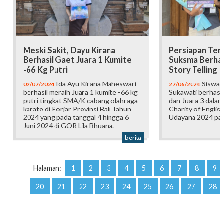
Meski Sakit, Dayu Kirana
Persiapan Ter
Berhasil Gaet Juara 1 Kumite
Suksma Berhas
-66 Kg Putri
Story Telling
Ida Ayu Kirana Maheswari
Siswa
02/07/2024
27/06/2024
berhasil meraih Juara 1 kumite -66 kg
Sukawati berhas
putri tingkat SMA/K cabang olahraga
dan Juara 3 dal
karate di Porjar Provinsi Bali Tahun
Charity of Engl
2024 yang pada tanggal 4 hingga 6
Udayana 2024 pa
Juni 2024 di GOR Lila Bhuana.
berita
Halaman:
1
2
3
4
5
6
7
8
9
20
21
22
23
24
25
26
27
28