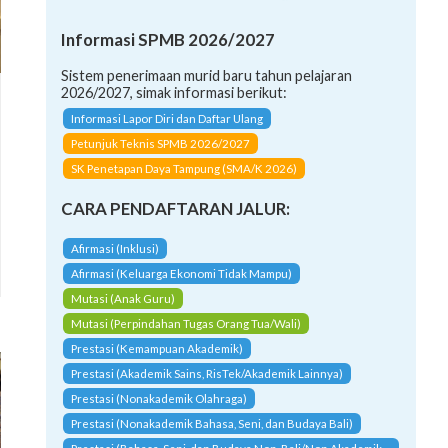
Informasi SPMB 2026/2027
Sistem penerimaan murid baru tahun pelajaran
2026/2027, simak informasi berikut:
Informasi Lapor Diri dan Daftar Ulang
Petunjuk Teknis SPMB 2026/2027
SK Penetapan Daya Tampung (SMA/K 2026)
CARA PENDAFTARAN JALUR:
Afirmasi (Inklusi)
Afirmasi (Keluarga Ekonomi Tidak Mampu)
Mutasi (Anak Guru)
Mutasi (Perpindahan Tugas Orang Tua/Wali)
Prestasi (Kemampuan Akademik)
Prestasi (Akademik Sains, RisTek/Akademik Lainnya)
Prestasi (Nonakademik Olahraga)
Prestasi (Nonakademik Bahasa, Seni, dan Budaya Bali)