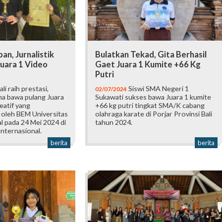
an, Jurnalistik
Bulatkan Tekad, Gita Berhasil
uara 1 Video
Gaet Juara 1 Kumite +66 Kg
Putri
i raih prestasi,
Siswi SMA Negeri 1
02/07/2024
ma bawa pulang Juara
Sukawati sukses bawa Juara 1 kumite
eatif yang
+66 kg putri tingkat SMA/K cabang
 oleh BEM Universitas
olahraga karate di Porjar Provinsi Bali
al pada 24 Mei 2024 di
tahun 2024.
Internasional.
berita
berita