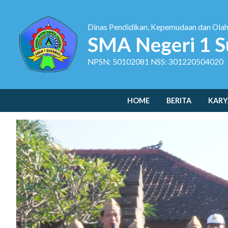
Dinas Pendidikan, Kepemudaan dan Ola
SMA Negeri 1 S
NPSN: 50102081 NSS: 301220504020
HOME
BERITA
KARY