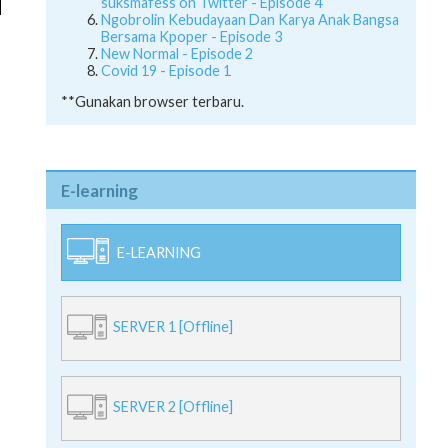
suksmafess on Twitter - Episode 4
Ngobrolin Kebudayaan Dan Karya Anak Bangsa
Bersama Kpoper - Episode 3
New Normal - Episode 2
Covid 19 - Episode 1
**Gunakan browser terbaru.
E-learning
E-LEARNING
SERVER 1 [Offline]
SERVER 2 [Offline]