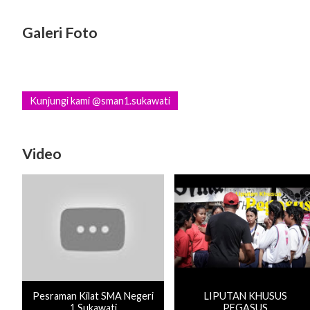
Galeri Foto
Kunjungi kami @sman1.sukawati
Video
Pesraman Kilat SMA Negeri
LIPUTAN KHUSUS
1 Sukawati
PEGASUS