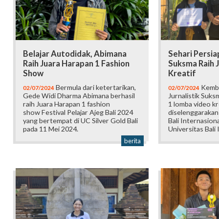
Belajar Autodidak, Abimana
Sehari Persiap
Raih Juara Harapan 1 Fashion
Suksma Raih J
Show
Kreatif
Bermula dari ketertarikan,
Kembal
02/07/2024
02/07/2024
Gede Widi Dharma Abimana berhasil
Jurnalistik Suks
raih Juara Harapan 1 fashion
1 lomba video kr
show Festival Pelajar Ajeg Bali 2024
diselenggarakan
yang bertempat di UC Silver Gold Bali
Bali Internasion
pada 11 Mei 2024.
Universitas Bali 
berita