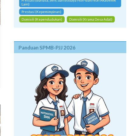
Prestasi (Bahasa, Seni, dan Budaya Non-Bali/Non Akademik
Lain)
Prestasi (Kepemimpinan)
Domisili (Kependudukan)
Domisili (Krama Desa Adat)
Panduan SPMB-PJJ 2026