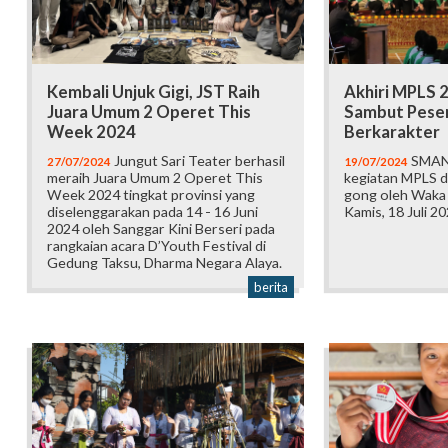
Kembali Unjuk Gigi, JST Raih
Akhiri MPLS 
Juara Umum 2 Operet This
Sambut Peser
Week 2024
Berkarakter
Jungut Sari Teater berhasil
SMAN 
27/07/2024
19/07/2024
meraih Juara Umum 2 Operet This
kegiatan MPLS 
Week 2024 tingkat provinsi yang
gong oleh Waka
diselenggarakan pada 14 - 16 Juni
Kamis, 18 Juli 2
2024 oleh Sanggar Kini Berseri pada
rangkaian acara D’Youth Festival di
Gedung Taksu, Dharma Negara Alaya.
berita