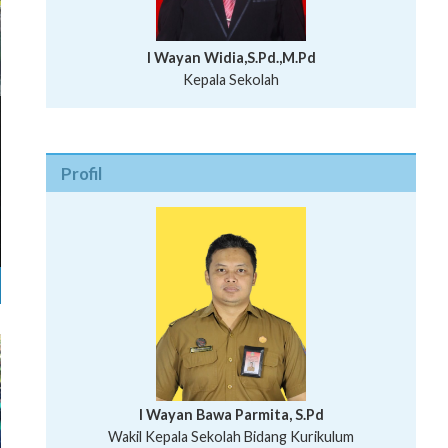
I Wayan Widia,S.Pd.,M.Pd
Kepala Sekolah
Profil
I Wayan Bawa Parmita, S.Pd
I Wayan Gede Aditya Pratita, S.Pd., M.Sn
Wakil Kepala Sekolah Bidang Kurikulum
Ni Wayan Nopi Sutantri, S.Pd.
Putu Suhartana, S.Pd.