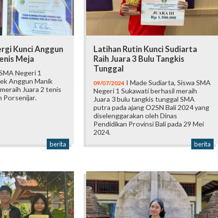
ergi Kunci Anggun
Latihan Rutin Kunci Sudiarta
Tenis Meja
Raih Juara 3 Bulu Tangkis
Tunggal
 SMA Negeri 1
dek Anggun Manik
I Made Sudiarta, Siswa SMA
09/07/2024
 meraih Juara 2 tenis
Negeri 1 Sukawati berhasil meraih
m Porsenijar.
Juara 3 bulu tangkis tunggal SMA
putra pada ajang O2SN Bali 2024 yang
diselenggarakan oleh Dinas
Pendidikan Provinsi Bali pada 29 Mei
2024.
berita
berita