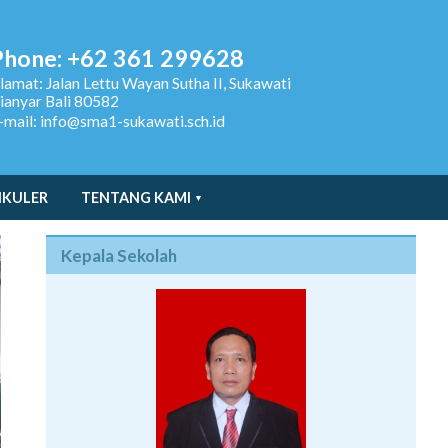
Phone: +62 361 299628
lamat:
Jalan Lettu Wayan Sutha II, Sukawati
ianyar Bali 80582
-mail: info@sma1-sukawati.sch.id
IKULER
TENTANG KAMI
Kepala Sekolah