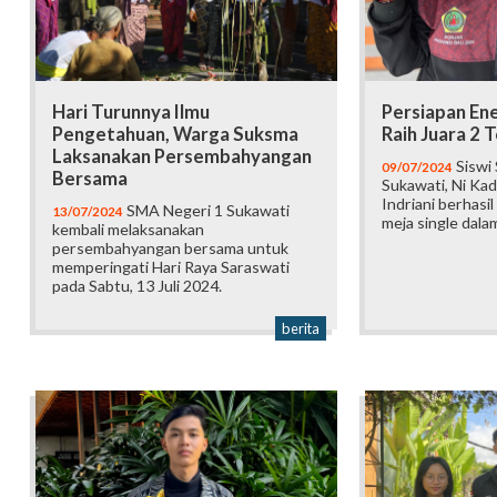
Hari Turunnya Ilmu
Persiapan En
Pengetahuan, Warga Suksma
Raih Juara 2 
Laksanakan Persembahyangan
Siswi
09/07/2024
Bersama
Sukawati, Ni Ka
Indriani berhasil
SMA Negeri 1 Sukawati
13/07/2024
meja single dala
kembali melaksanakan
persembahyangan bersama untuk
memperingati Hari Raya Saraswati
pada Sabtu, 13 Juli 2024.
berita