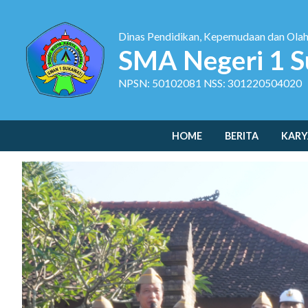
Dinas Pendidikan, Kepemudaan dan Ola
SMA Negeri 1 S
NPSN: 50102081 NSS: 301220504020
HOME
BERITA
KARY