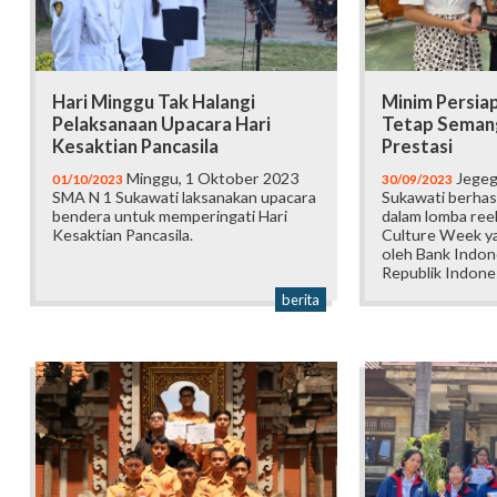
Hari Minggu Tak Halangi
Minim Persia
Pelaksanaan Upacara Hari
Tetap Seman
Kesaktian Pancasila
Prestasi
Minggu, 1 Oktober 2023
Jegeg
01/10/2023
30/09/2023
SMA N 1 Sukawati laksanakan upacara
Sukawati berhasi
bendera untuk memperingati Hari
dalam lomba reel
Kesaktian Pancasila.
Culture Week ya
oleh Bank Indone
Republik Indones
berita