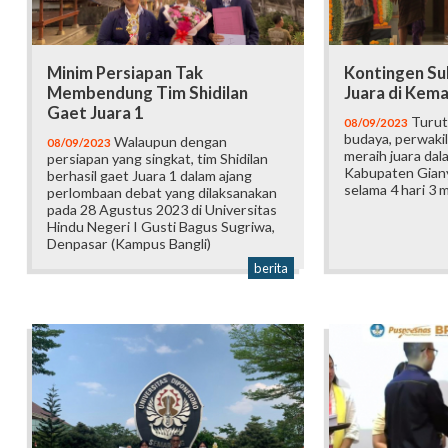
Minim Persiapan Tak
Kontingen Su
Membendung Tim Shidilan
Juara di Kem
Gaet Juara 1
Turut
08/09/2023
budaya, perwaki
Walaupun dengan
08/09/2023
meraih juara da
persiapan yang singkat, tim Shidilan
Kabupaten Gian
berhasil gaet Juara 1 dalam ajang
selama 4 hari 3 
perlombaan debat yang dilaksanakan
pada 28 Agustus 2023 di Universitas
Hindu Negeri I Gusti Bagus Sugriwa,
Denpasar (Kampus Bangli)
berita