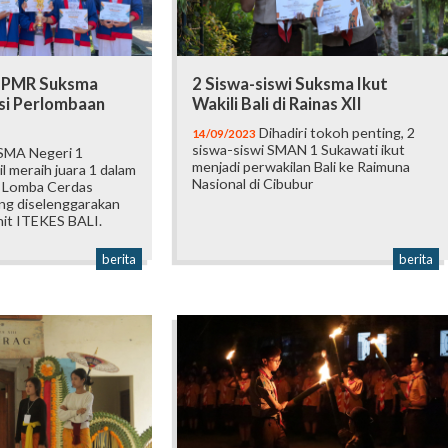
, PMR Suksma
2 Siswa-siswi Suksma Ikut
si Perlombaan
Wakili Bali di Rainas XII
Dihadiri tokoh penting, 2
14/09/2023
siswa-siswi SMAN 1 Sukawati ikut
MA Negeri 1
menjadi perwakilan Bali ke Raimuna
l meraih juara 1 dalam
Nasional di Cibubur
n Lomba Cerdas
ng diselenggarakan
it ITEKES BALI.
berita
berita