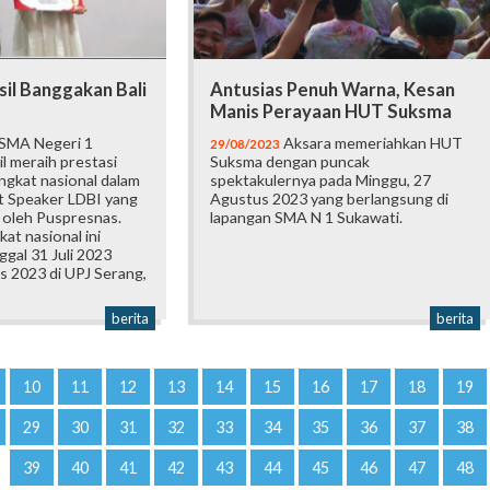
sil Banggakan Bali
Antusias Penuh Warna, Kesan
Manis Perayaan HUT Suksma
 SMA Negeri 1
Aksara memeriahkan HUT
29/08/2023
l meraih prestasi
Suksma dengan puncak
ingkat nasional dalam
spektakulernya pada Minggu, 27
t Speaker LDBI yang
Agustus 2023 yang berlangsung di
 oleh Puspresnas.
lapangan SMA N 1 Sukawati.
at nasional ini
ggal 31 Juli 2023
s 2023 di UPJ Serang,
berita
berita
10
11
12
13
14
15
16
17
18
19
29
30
31
32
33
34
35
36
37
38
39
40
41
42
43
44
45
46
47
48