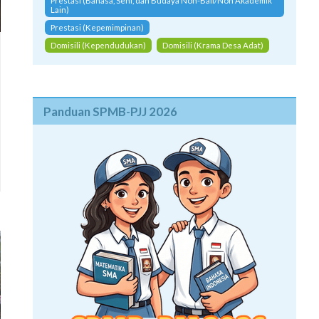
Prestasi (Bahasa, Seni, dan Budaya Non-Bali/Non Akademik
Lain)
Prestasi (Kepemimpinan)
Domisili (Kependudukan)
Domisili (Krama Desa Adat)
Panduan SPMB-PJJ 2026