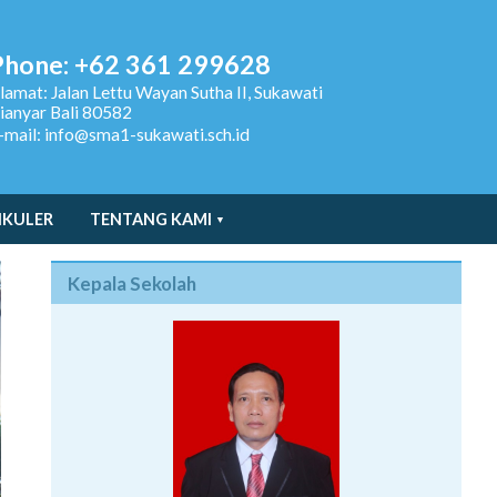
Phone: +62 361 299628
lamat:
Jalan Lettu Wayan Sutha II, Sukawati
ianyar Bali 80582
-mail: info@sma1-sukawati.sch.id
IKULER
TENTANG KAMI
Kepala Sekolah