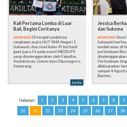
Kali Pertama Lomba di Luar
Jessica Berha
Bali, Begini Ceritanya
dan Suksma
Di tengah padatnya
Siswi
03/09/2023
03/09/2023
rangkaian acara HUT SMA Negeri 1
Sukawati berhasi
Sukawati, dua siswi kelas XI berhasil
medali emas di t
gaet juara III pada event MEDDIPS
perlombaan Bes
yang diselenggarakan oleh Fakultas
diselenggarakan
Kedokteran, Universitas Diponegoro,
Perlombaan tingk
Semarang.
dilaksanakan tan
sampai 4 Agustu
Banten.
berita
Halaman:
1
2
3
4
5
6
7
8
9
20
21
22
23
24
25
26
27
28