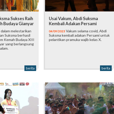
ksma Sukses Raih
Usai Vakum, Abdi Suksma
ah Budaya Gianyar
Kembali Adakan Persami
 dalam melestarikan
Vakum selama covid, Abdi
04/09/2023
lan Suksma berhasil
Suksma kembali adakan Persami untuk
lam Kemah Budaya XIII
pelantikan pramuka wajib kelas X.
yar yang berlangsung
malam.
berita
berita