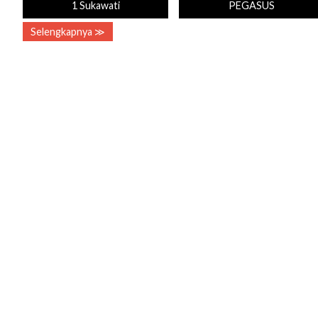
1 Sukawati
PEGASUS
Selengkapnya ≫