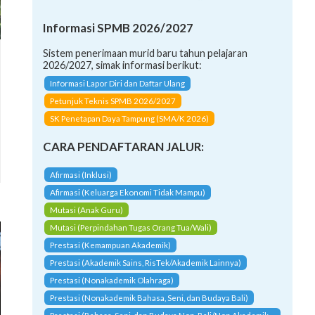
Informasi SPMB 2026/2027
Sistem penerimaan murid baru tahun pelajaran
2026/2027, simak informasi berikut:
Informasi Lapor Diri dan Daftar Ulang
Petunjuk Teknis SPMB 2026/2027
SK Penetapan Daya Tampung (SMA/K 2026)
CARA PENDAFTARAN JALUR:
Afirmasi (Inklusi)
Afirmasi (Keluarga Ekonomi Tidak Mampu)
Mutasi (Anak Guru)
Mutasi (Perpindahan Tugas Orang Tua/Wali)
Prestasi (Kemampuan Akademik)
Prestasi (Akademik Sains, RisTek/Akademik Lainnya)
Prestasi (Nonakademik Olahraga)
Prestasi (Nonakademik Bahasa, Seni, dan Budaya Bali)