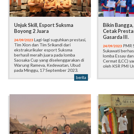
Unjuk Skill, Esport Suksma
Bikin Bangga
Boyong 2 Juara
Cetak Presta
Gasarda III.
Lagi-lagi suguhkan prestasi,
24/09/2023
Tim Xion dan Tim Srikandi dari
PMR S
24/09/2023
ekstrakurikuler esport Suksma
Sukawati berhasi
berhasil meraih juara pada lomba
lomba Essay da
Saosaka Cup yang diselenggarakan di
Cermat (LCC) ya
Warung Rameva, Kedewatan, Ubud
oleh KSR PMI Un
pada Minggu, 17 September 2023.
berita