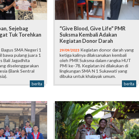
pan, Sejebag
“Give Blood, Give Life” PMR
gat Tuk Torehkan
Suksma Kembali Adakan
Kegiatan Donor Darah
 Bagus SMA Negeri 1
Kegiatan donor darah yang
29/09/2023
l bawa pulang juara 1
ketiga kalinya dilaksanakan kembali
s Bali Jagadhita
oleh PMR Suksma dalam rangka HUT
ng diselenggarakan
PMI ke-78. Kegiatan ini dilakukan di
sia (Bank Sentral
lingkungan SMA N 1 Sukawati yang
ia).
dibuka untuk khalayak umum.
berita
berita