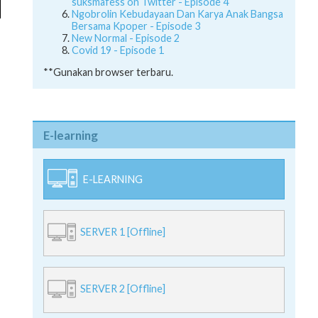
suksmafess on Twitter - Episode 4
Ngobrolin Kebudayaan Dan Karya Anak Bangsa
Bersama Kpoper - Episode 3
New Normal - Episode 2
Covid 19 - Episode 1
**Gunakan browser terbaru.
E-learning
E-LEARNING
SERVER 1 [Offline]
SERVER 2 [Offline]