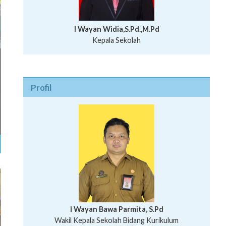
I Wayan Widia,S.Pd.,M.Pd
Kepala Sekolah
Profil
I Wayan Bawa Parmita, S.Pd
I Wayan Gede Aditya Pratita, S.Pd., M.Sn
Wakil Kepala Sekolah Bidang Kurikulum
Ni Wayan Nopi Sutantri, S.Pd.
Putu Suhartana, S.Pd.
Wakil Kepala Sekolah Bidang Kesiswaan