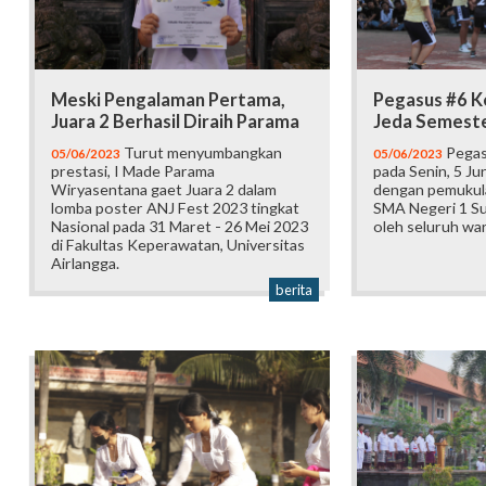
Meski Pengalaman Pertama,
Pegasus #6 K
Juara 2 Berhasil Diraih Parama
Jeda Semest
Turut menyumbangkan
Pegas
05/06/2023
05/06/2023
prestasi, I Made Parama
pada Senin, 5 Ju
Wiryasentana gaet Juara 2 dalam
dengan pemukul
lomba poster ANJ Fest 2023 tingkat
SMA Negeri 1 Su
Nasional pada 31 Maret - 26 Mei 2023
oleh seluruh wa
di Fakultas Keperawatan, Universitas
Airlangga.
berita