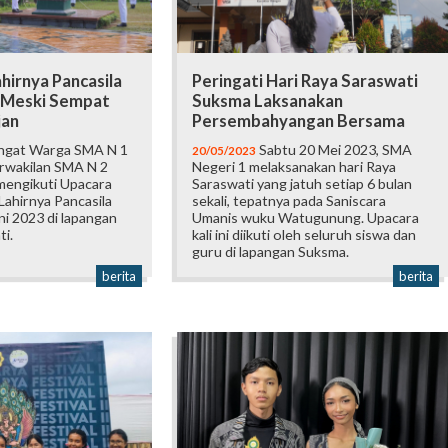
hirnya Pancasila
Peringati Hari Raya Saraswati
 Meski Sempat
Suksma Laksanakan
jan
Persembahyangan Bersama
gat Warga SMA N 1
Sabtu 20 Mei 2023, SMA
20/05/2023
rwakilan SMA N 2
Negeri 1 melaksanakan hari Raya
mengikuti Upacara
Saraswati yang jatuh setiap 6 bulan
Lahirnya Pancasila
sekali, tepatnya pada Saniscara
ni 2023 di lapangan
Umanis wuku Watugunung. Upacara
i.
kali ini diikuti oleh seluruh siswa dan
guru di lapangan Suksma.
berita
berita