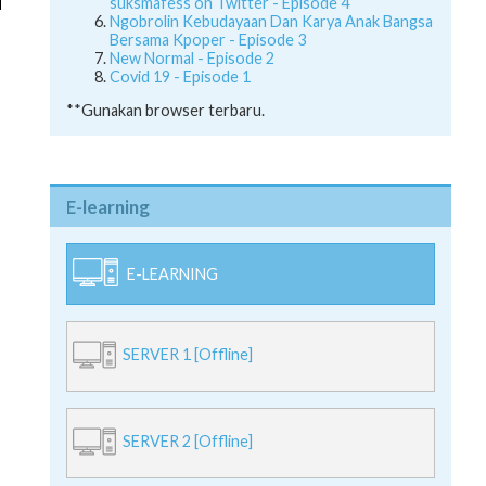
suksmafess on Twitter - Episode 4
Ngobrolin Kebudayaan Dan Karya Anak Bangsa
Bersama Kpoper - Episode 3
New Normal - Episode 2
Covid 19 - Episode 1
**Gunakan browser terbaru.
E-learning
E-LEARNING
SERVER 1 [Offline]
SERVER 2 [Offline]