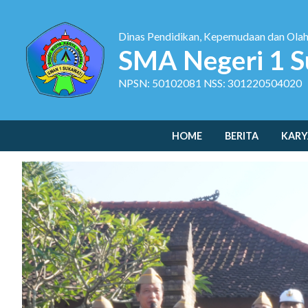
Dinas Pendidikan, Kepemudaan dan Ola
SMA Negeri 1 S
NPSN: 50102081 NSS: 301220504020
HOME
BERITA
KARY