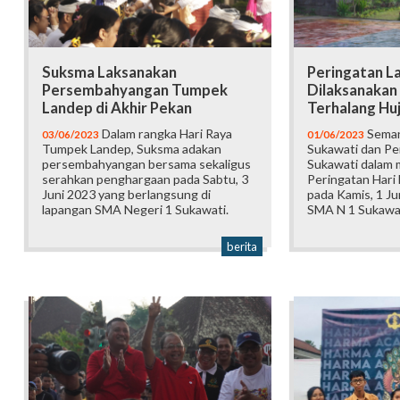
Suksma Laksanakan
Peringatan La
Persembahyangan Tumpek
Dilaksanakan
Landep di Akhir Pekan
Terhalang Hu
Dalam rangka Hari Raya
Seman
03/06/2023
01/06/2023
Tumpek Landep, Suksma adakan
Sukawati dan Pe
persembahyangan bersama sekaligus
Sukawati dalam 
serahkan penghargaan pada Sabtu, 3
Peringatan Hari 
Juni 2023 yang berlangsung di
pada Kamis, 1 Ju
lapangan SMA Negeri 1 Sukawati.
SMA N 1 Sukawat
berita