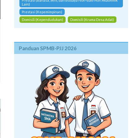
Prestasi (Bahasa, Seni, dan Budaya Non-Bali/Non Akademik
Lain)
Prestasi (Kepemimpinan)
Domisili (Kependudukan)
Domisili (Krama Desa Adat)
Panduan SPMB-PJJ 2026