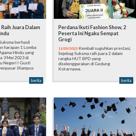
 Raih Juara Dalam
Perdana Ikuti Fashion Show, 2
indu
Peserta Ini Ngaku Sempat
Grogi
Suksma berhasil
dan harapan 1 Lomba
Kembali suguhkan prestasi,
11/05/2023
Agama Hindu yang
Sejebag Suksma raih juara 2 dalam
a 3 Mei 2023 di
rangka HUT BPD yang
u Negeri I Gusti
diselenggarakan di Gedung
Denpasar (Kampus
Ksirarnawa.
berita
berita