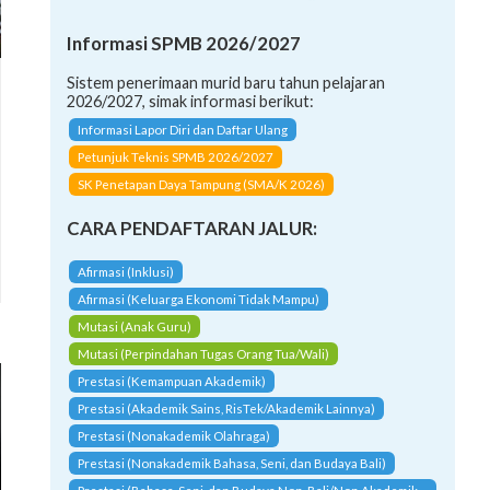
Informasi SPMB 2026/2027
Sistem penerimaan murid baru tahun pelajaran
2026/2027, simak informasi berikut:
Informasi Lapor Diri dan Daftar Ulang
Petunjuk Teknis SPMB 2026/2027
SK Penetapan Daya Tampung (SMA/K 2026)
CARA PENDAFTARAN JALUR:
Afirmasi (Inklusi)
Afirmasi (Keluarga Ekonomi Tidak Mampu)
Mutasi (Anak Guru)
Mutasi (Perpindahan Tugas Orang Tua/Wali)
Prestasi (Kemampuan Akademik)
Prestasi (Akademik Sains, RisTek/Akademik Lainnya)
Prestasi (Nonakademik Olahraga)
Prestasi (Nonakademik Bahasa, Seni, dan Budaya Bali)