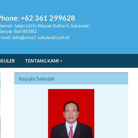
Phone: +62 361 299628
lamat:
Jalan Lettu Wayan Sutha II, Sukawati
ianyar Bali 80582
-mail: info@sma1-sukawati.sch.id
IKULER
TENTANG KAMI
Kepala Sekolah