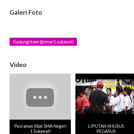
Galeri Foto
Kunjungi kami @sman1.sukawati
Video
Pesraman Kilat SMA Negeri
LIPUTAN KHUSUS
1 Sukawati
PEGASUS