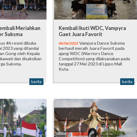
embali Meriahkan
Kembali Ikuti WDC, Vampyra
er Suksma
Gaet Juara Favorit
us #6 resmi dibuka
Vampyra Dance Suksma
04/06/2023
ni 2023 yang ditandai
berhasil meraih Juara Favorit pada
an Gong oleh Kepala
ajang WDC (Warriors Dance
kawati dan disaksikan
Competition) yang dilaksanakan pada
rga Suksma.
tanggal 27 Mei 2023 di Lippo Mall
Kuta.
berita
berita