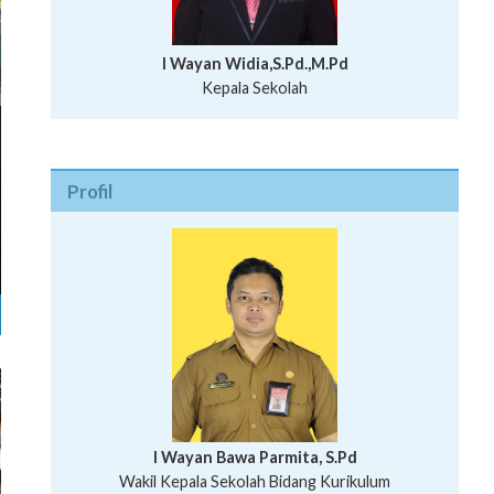
I Wayan Widia,S.Pd.,M.Pd
Kepala Sekolah
Profil
I Wayan Bawa Parmita, S.Pd
I Wayan Gede Aditya Pratita, S.Pd., M.Sn
Wakil Kepala Sekolah Bidang Kurikulum
Ni Wayan Nopi Sutantri, S.Pd.
Putu Suhartana, S.Pd.