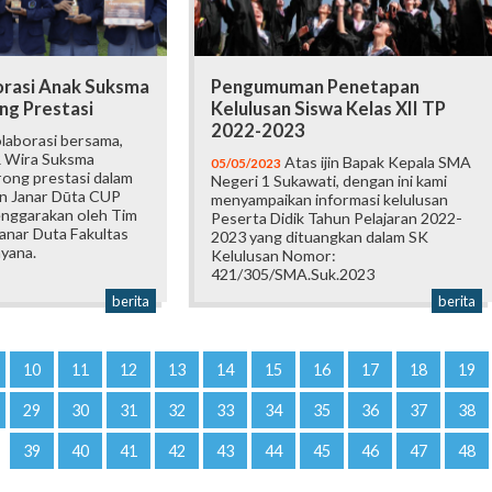
orasi Anak Suksma
Pengumuman Penetapan
ng Prestasi
Kelulusan Siswa Kelas XII TP
2022-2023
laborasi bersama,
 Wira Suksma
Atas ijin Bapak Kepala SMA
05/05/2023
ong prestasi dalam
Negeri 1 Sukawati, dengan ini kami
n Janar Dūta CUP
menyampaikan informasi kelulusan
enggarakan oleh Tim
Peserta Didik Tahun Pelajaran 2022-
anar Duta Fakultas
2023 yang dituangkan dalam SK
yana.
Kelulusan Nomor:
421/305/SMA.Suk.2023
berita
berita
10
11
12
13
14
15
16
17
18
19
29
30
31
32
33
34
35
36
37
38
39
40
41
42
43
44
45
46
47
48