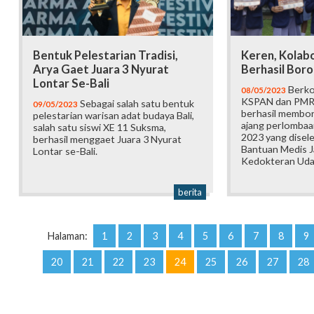
Bentuk Pelestarian Tradisi,
Keren, Kolab
Arya Gaet Juara 3 Nyurat
Berhasil Boro
Lontar Se-Bali
Berko
08/05/2023
KSPAN dan PMR
Sebagai salah satu bentuk
09/05/2023
berhasil membor
pelestarian warisan adat budaya Bali,
ajang perlombaa
salah satu siswi XE 11 Suksma,
2023 yang disel
berhasil menggaet Juara 3 Nyurat
Bantuan Medis J
Lontar se-Bali.
Kedokteran Uda
berita
Halaman:
1
2
3
4
5
6
7
8
9
20
21
22
23
24
25
26
27
28