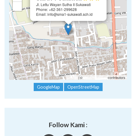
Jl. Lettu Wayan Sutha II Sukawati
−
Phone: +62-361-299628
Email: info@sma1-sukawati.sch.id
Leaflet
| ©
OpenStreetMap
contributors
GoogleMap
OpenStreetMap
Follow Kami :