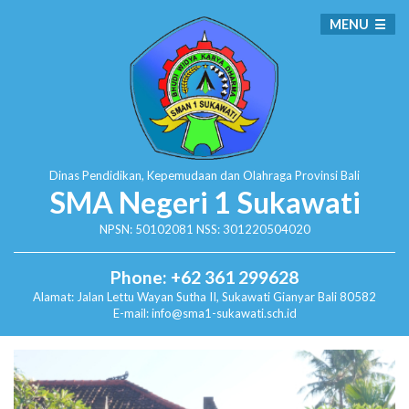
MENU
Dinas Pendidikan, Kepemudaan dan Olahraga
Provinsi Bali
SMA Negeri 1 Sukawati
NPSN: 50102081 NSS: 301220504020
Phone: +62 361 299628
Alamat:
Jalan Lettu Wayan Sutha II, Sukawati
Gianyar Bali 80582
E-mail: info@sma1-sukawati.sch.id