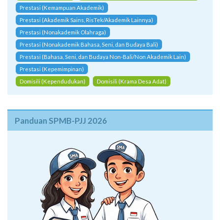
Prestasi (Kemampuan Akademik)
Prestasi (Akademik Sains, RisTek/Akademik Lainnya)
Prestasi (Nonakademik Olahraga)
Prestasi (Nonakademik Bahasa, Seni, dan Budaya Bali)
Prestasi (Bahasa, Seni, dan Budaya Non-Bali/Non Akademik Lain)
Prestasi (Kepemimpinan)
Domisili (Kependudukan)
Domisili (Krama Desa Adat)
Panduan SPMB-PJJ 2026