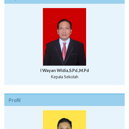
I Wayan Widia,S.Pd.,M.Pd
Kepala Sekolah
Profil