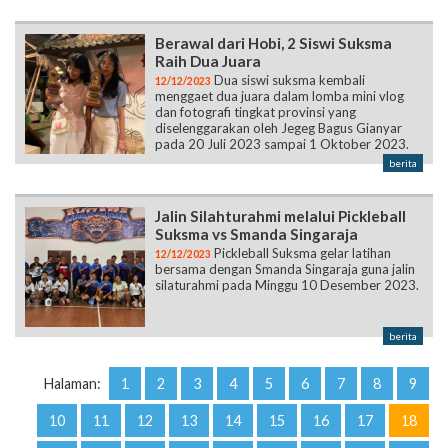
Berawal dari Hobi, 2 Siswi Suksma
Raih Dua Juara
Dua siswi suksma kembali
12/12/2023
menggaet dua juara dalam lomba mini vlog
dan fotografi tingkat provinsi yang
diselenggarakan oleh Jegeg Bagus Gianyar
pada 20 Juli 2023 sampai 1 Oktober 2023.
berita
Jalin Silahturahmi melalui Pickleball
Suksma vs Smanda Singaraja
Pickleball Suksma gelar latihan
12/12/2023
bersama dengan Smanda Singaraja guna jalin
silaturahmi pada Minggu 10 Desember 2023.
berita
Halaman:
1
2
3
4
5
6
7
8
9
10
11
12
13
14
15
16
17
18