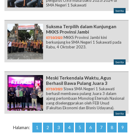
pengurus OSIS masa bakti 2023/2024 di
SMA Negeri 1 Sukawati
berita
Suksma Terpilih dalam Kunjungan
MKKS Provinsi Jambi
MKKS Provinsi Jambi kini
07/10/2023
berkunjung ke SMA Negeri 1 Sukawati pada
Rabu, 4 Oktober 2023.
berita
Meski Terkendala Waktu, Agus
Berhasil Bawa Pulang Juara 3
Siswa SMA Negeri 1 Sukawati
07/10/2023
berhasil membawa pulang Juara 3 dalam
ajang perlombaan Monolog Eternals Nasional
yang diselenggarakan oleh FEB Unud
(Fakultas Ekonomi dan Bisnis Udayana).
berita
Halaman:
1
2
3
4
5
6
7
8
9