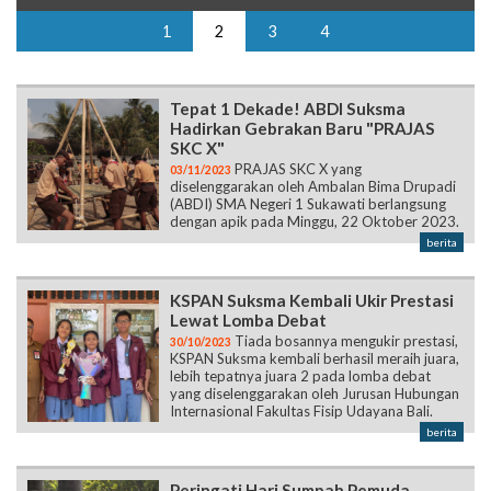
1
2
3
4
Tepat 1 Dekade! ABDI Suksma
Hadirkan Gebrakan Baru "PRAJAS
SKC X"
PRAJAS SKC X yang
03/11/2023
diselenggarakan oleh Ambalan Bima Drupadi
(ABDI) SMA Negeri 1 Sukawati berlangsung
dengan apik pada Minggu, 22 Oktober 2023.
berita
KSPAN Suksma Kembali Ukir Prestasi
Lewat Lomba Debat
Tiada bosannya mengukir prestasi,
30/10/2023
KSPAN Suksma kembali berhasil meraih juara,
lebih tepatnya juara 2 pada lomba debat
yang diselenggarakan oleh Jurusan Hubungan
Internasional Fakultas Fisip Udayana Bali.
berita
Peringati Hari Sumpah Pemuda,