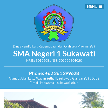
MENU
Dinas Pendidikan, Kepemudaan dan Olahraga
Provinsi Bali
SMA Negeri 1 Sukawati
NPSN: 50102081 NSS: 301220504020
Phone: +62 361 299628
Alamat:
Jalan Lettu Wayan Sutha II, Sukawati
Gianyar Bali 80582
E-mail: info@sma1-sukawati.sch.id