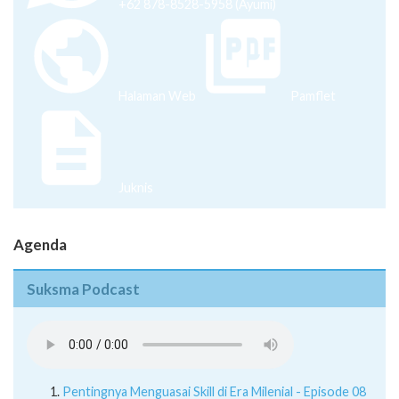
+62 878-8528-5958 (Ayumi)
Halaman Web
Pamflet
Juknis
Agenda
Suksma Podcast
Pentingnya Menguasai Skill di Era Milenial - Episode 08