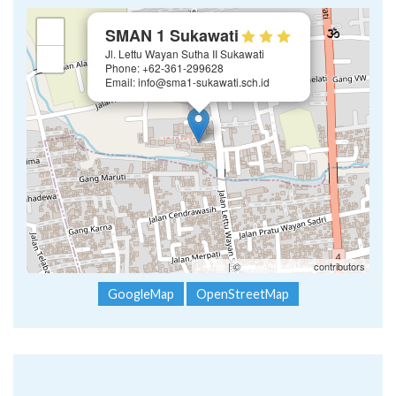
×
+
SMAN 1 Sukawati
Jl. Lettu Wayan Sutha II Sukawati
−
Phone: +62-361-299628
Email: info@sma1-sukawati.sch.id
Leaflet
| ©
OpenStreetMap
contributors
GoogleMap
OpenStreetMap