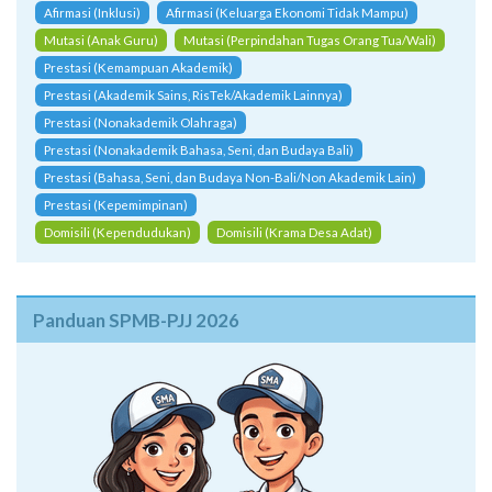
Afirmasi (Inklusi)
Afirmasi (Keluarga Ekonomi Tidak Mampu)
Mutasi (Anak Guru)
Mutasi (Perpindahan Tugas Orang Tua/Wali)
Prestasi (Kemampuan Akademik)
Prestasi (Akademik Sains, RisTek/Akademik Lainnya)
Prestasi (Nonakademik Olahraga)
Prestasi (Nonakademik Bahasa, Seni, dan Budaya Bali)
Prestasi (Bahasa, Seni, dan Budaya Non-Bali/Non Akademik Lain)
Prestasi (Kepemimpinan)
Domisili (Kependudukan)
Domisili (Krama Desa Adat)
Panduan SPMB-PJJ 2026