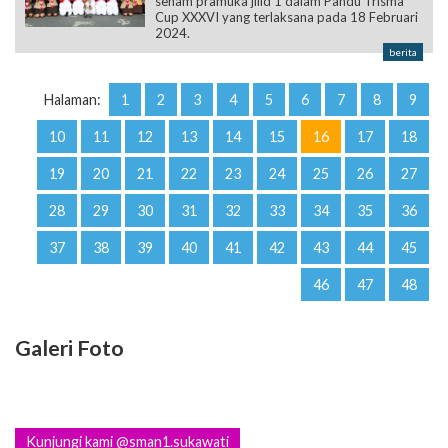
senam pramuka jilid 1 dalam Pandu Trisma
Cup XXXVI yang terlaksana pada 18 Februari
2024.
berita
Halaman:
1
2
3
4
5
6
7
8
9
10
11
12
13
14
15
16
17
18
19
20
21
22
23
24
25
26
27
28
29
30
31
32
33
34
35
36
37
38
39
40
41
42
43
44
45
46
47
48
Galeri Foto
Kunjungi kami @sman1.sukawati