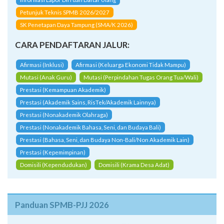
Petunjuk Teknis SPMB 2026/2027
SK Penetapan Daya Tampung (SMA/K 2026)
CARA PENDAFTARAN JALUR:
Afirmasi (Inklusi)
Afirmasi (Keluarga Ekonomi Tidak Mampu)
Mutasi (Anak Guru)
Mutasi (Perpindahan Tugas Orang Tua/Wali)
Prestasi (Kemampuan Akademik)
Prestasi (Akademik Sains, RisTek/Akademik Lainnya)
Prestasi (Nonakademik Olahraga)
Prestasi (Nonakademik Bahasa, Seni, dan Budaya Bali)
Prestasi (Bahasa, Seni, dan Budaya Non-Bali/Non Akademik Lain)
Prestasi (Kepemimpinan)
Domisili (Kependudukan)
Domisili (Krama Desa Adat)
Panduan SPMB-PJJ 2026