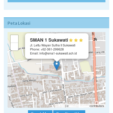
Peta Lokasi
×
+
SMAN 1 Sukawati
Jl. Lettu Wayan Sutha II Sukawati
−
Phone: +62-361-299628
Email: info@sma1-sukawati.sch.id
Leaflet
| ©
OpenStreetMap
contributors