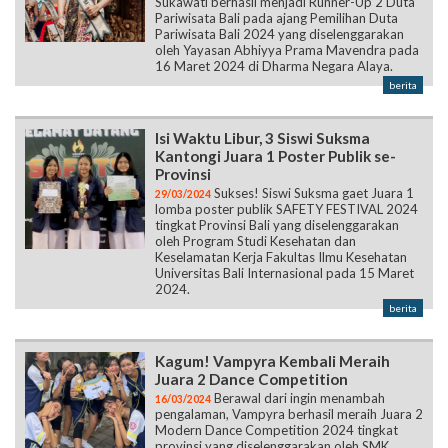
Sukawati berhasil menjadi Runner-Up 2 Duta
Pariwisata Bali pada ajang Pemilihan Duta
Pariwisata Bali 2024 yang diselenggarakan
oleh Yayasan Abhiyya Prama Mavendra pada
16 Maret 2024 di Dharma Negara Alaya.
berita
Isi Waktu Libur, 3 Siswi Suksma
Kantongi Juara 1 Poster Publik se-
Provinsi
Sukses! Siswi Suksma gaet Juara 1
29/03/2024
lomba poster publik SAFETY FESTIVAL 2024
tingkat Provinsi Bali yang diselenggarakan
oleh Program Studi Kesehatan dan
Keselamatan Kerja Fakultas Ilmu Kesehatan
Universitas Bali Internasional pada 15 Maret
2024.
berita
Kagum! Vampyra Kembali Meraih
Juara 2 Dance Competition
Berawal dari ingin menambah
16/03/2024
pengalaman, Vampyra berhasil meraih Juara 2
Modern Dance Competition 2024 tingkat
provinsi yang diselenggarakan oleh SMK