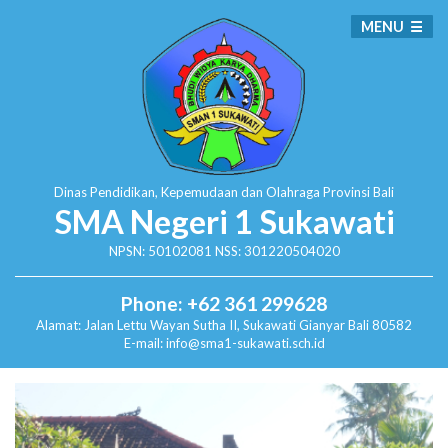
MENU
Dinas Pendidikan, Kepemudaan dan Olahraga
Provinsi Bali
SMA Negeri 1 Sukawati
NPSN: 50102081 NSS: 301220504020
Phone: +62 361 299628
Alamat:
Jalan Lettu Wayan Sutha II, Sukawati
Gianyar Bali 80582
E-mail: info@sma1-sukawati.sch.id