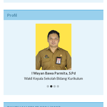
Profil
I Wayan Bawa Parmita, S.Pd
I Wayan Gede Aditya Pratita, S.Pd., M.Sn
Wakil Kepala Sekolah Bidang Kurikulum
Ni Wayan Nopi Sutantri, S.Pd.
Putu Suhartana, S.Pd.