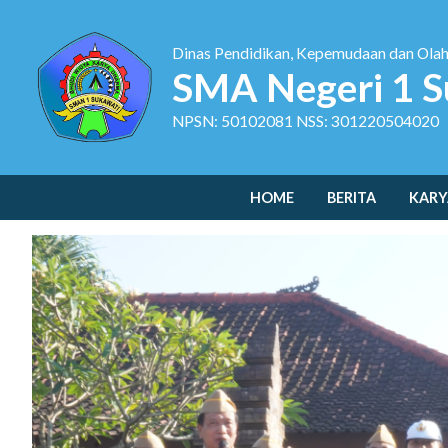
Dinas Pendidikan, Kepemudaan dan Ola
SMA Negeri 1 S
NPSN: 50102081 NSS: 301220504020
HOME
BERITA
KARY