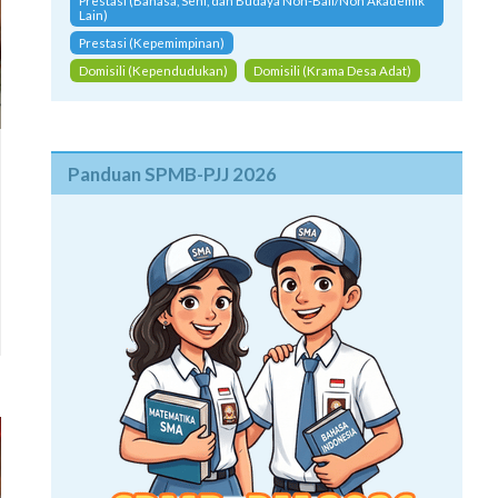
Prestasi (Bahasa, Seni, dan Budaya Non-Bali/Non Akademik
Lain)
Prestasi (Kepemimpinan)
Domisili (Kependudukan)
Domisili (Krama Desa Adat)
Panduan SPMB-PJJ 2026