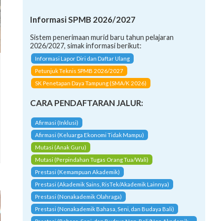
Informasi SPMB 2026/2027
Sistem penerimaan murid baru tahun pelajaran
2026/2027, simak informasi berikut:
Informasi Lapor Diri dan Daftar Ulang
Petunjuk Teknis SPMB 2026/2027
SK Penetapan Daya Tampung (SMA/K 2026)
CARA PENDAFTARAN JALUR:
Afirmasi (Inklusi)
Afirmasi (Keluarga Ekonomi Tidak Mampu)
Mutasi (Anak Guru)
Mutasi (Perpindahan Tugas Orang Tua/Wali)
Prestasi (Kemampuan Akademik)
Prestasi (Akademik Sains, RisTek/Akademik Lainnya)
Prestasi (Nonakademik Olahraga)
Prestasi (Nonakademik Bahasa, Seni, dan Budaya Bali)