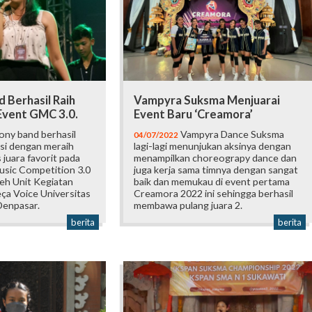
 Berhasil Raih
Vampyra Suksma Menjuarai
Event GMC 3.0.
Event Baru ‘Creamora’
ny band berhasil
Vampyra Dance Suksma
04/07/2022
si dengan meraih
lagi-lagi menunjukan aksinya dengan
s juara favorit pada
menampilkan choreograpy dance dan
sic Competition 3.0
juga kerja sama timnya dengan sangat
leh Unit Kegiatan
baik dan memukau di event pertama
a Voice Universitas
Creamora 2022 ini sehingga berhasil
Denpasar.
membawa pulang juara 2.
berita
berita