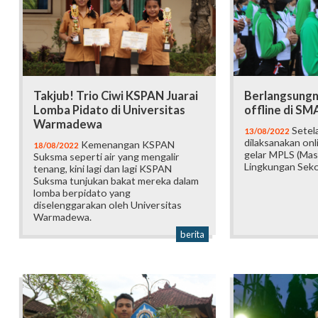
Takjub! Trio Ciwi KSPAN Juarai
Berlangsungn
Lomba Pidato di Universitas
offline di SM
Warmadewa
Setel
13/08/2022
dilaksanakan onl
Kemenangan KSPAN
18/08/2022
gelar MPLS (Ma
Suksma seperti air yang mengalir
Lingkungan Sekol
tenang, kini lagi dan lagi KSPAN
Suksma tunjukan bakat mereka dalam
lomba berpidato yang
diselenggarakan oleh Universitas
Warmadewa.
berita