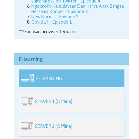
suksmafess on Twitter - Episode 4
Ngobrolin Kebudayaan Dan Karya Anak Bangsa
Bersama Kpoper - Episode 3
New Normal - Episode 2
Covid 19 - Episode 1
**Gunakan browser terbaru.
E-learning
E-LEARNING
SERVER 1 [Offline]
SERVER 2 [Offline]