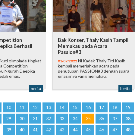
ompetition
Bak Konser, Thaly Kasih Tampil
epika Berhasil
Memukau pada Acara
Passion#3
uti olimpiade tingkat
Ni Kadek Thaly Titi Kasih
01/07/2022
ima Competition
kembali memeriahkan acara pada
Ayu Ngurah Deepika
penutupan PASSION#3 dengan suara
edali emas.
emasnnya yang memukau.
berita
berita
10
11
12
13
14
15
16
17
18
19
29
30
31
32
33
34
35
36
37
38
39
40
41
42
43
44
45
46
47
48