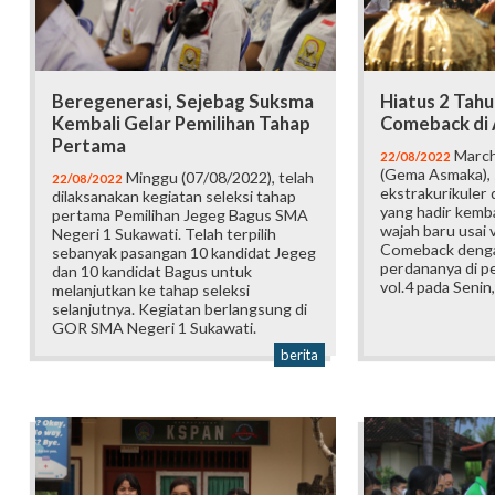
Beregenerasi, Sejebag Suksma
Hiatus 2 Tah
Kembali Gelar Pemilihan Tahap
Comeback di 
Pertama
March
22/08/2022
(Gema Asmaka), 
Minggu (07/08/2022), telah
22/08/2022
ekstrakurikuler 
dilaksanakan kegiatan seleksi tahap
yang hadir kemb
pertama Pemilihan Jegeg Bagus SMA
wajah baru usai 
Negeri 1 Sukawati. Telah terpilih
Comeback denga
sebanyak pasangan 10 kandidat Jegeg
perdananya di 
dan 10 kandidat Bagus untuk
vol.4 pada Senin
melanjutkan ke tahap seleksi
selanjutnya. Kegiatan berlangsung di
GOR SMA Negeri 1 Sukawati.
berita