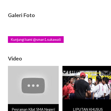
Galeri Foto
Kunjungi kami @sman1.sukawati
Video
Pesraman Kilat SMA Negeri
LIPUTAN KHUSUS