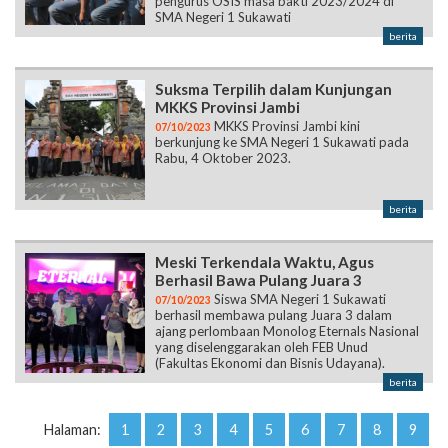
pengurus OSIS masa bakti 2023/2024 di
SMA Negeri 1 Sukawati
berita
Suksma Terpilih dalam Kunjungan
MKKS Provinsi Jambi
MKKS Provinsi Jambi kini
07/10/2023
berkunjung ke SMA Negeri 1 Sukawati pada
Rabu, 4 Oktober 2023.
berita
Meski Terkendala Waktu, Agus
Berhasil Bawa Pulang Juara 3
Siswa SMA Negeri 1 Sukawati
07/10/2023
berhasil membawa pulang Juara 3 dalam
ajang perlombaan Monolog Eternals Nasional
yang diselenggarakan oleh FEB Unud
(Fakultas Ekonomi dan Bisnis Udayana).
berita
Halaman:
1
2
3
4
5
6
7
8
9