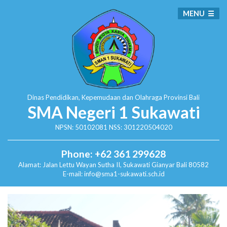
MENU
Dinas Pendidikan, Kepemudaan dan Olahraga
Provinsi Bali
SMA Negeri 1 Sukawati
NPSN: 50102081 NSS: 301220504020
Phone: +62 361 299628
Alamat:
Jalan Lettu Wayan Sutha II, Sukawati
Gianyar Bali 80582
E-mail: info@sma1-sukawati.sch.id