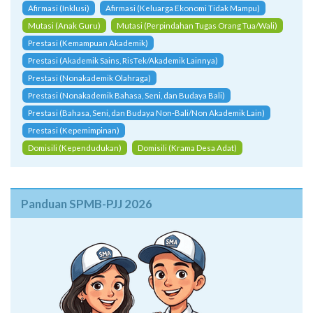
Afirmasi (Inklusi)
Afirmasi (Keluarga Ekonomi Tidak Mampu)
Mutasi (Anak Guru)
Mutasi (Perpindahan Tugas Orang Tua/Wali)
Prestasi (Kemampuan Akademik)
Prestasi (Akademik Sains, RisTek/Akademik Lainnya)
Prestasi (Nonakademik Olahraga)
Prestasi (Nonakademik Bahasa, Seni, dan Budaya Bali)
Prestasi (Bahasa, Seni, dan Budaya Non-Bali/Non Akademik Lain)
Prestasi (Kepemimpinan)
Domisili (Kependudukan)
Domisili (Krama Desa Adat)
Panduan SPMB-PJJ 2026