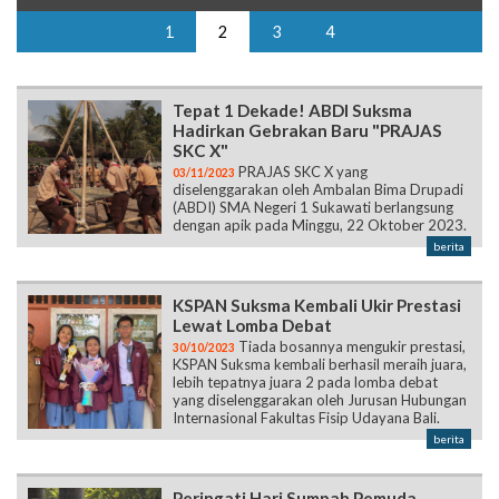
1
2
3
4
Tepat 1 Dekade! ABDI Suksma
Hadirkan Gebrakan Baru "PRAJAS
SKC X"
PRAJAS SKC X yang
03/11/2023
diselenggarakan oleh Ambalan Bima Drupadi
(ABDI) SMA Negeri 1 Sukawati berlangsung
dengan apik pada Minggu, 22 Oktober 2023.
berita
KSPAN Suksma Kembali Ukir Prestasi
Lewat Lomba Debat
Tiada bosannya mengukir prestasi,
30/10/2023
KSPAN Suksma kembali berhasil meraih juara,
lebih tepatnya juara 2 pada lomba debat
yang diselenggarakan oleh Jurusan Hubungan
Internasional Fakultas Fisip Udayana Bali.
berita
Peringati Hari Sumpah Pemuda,