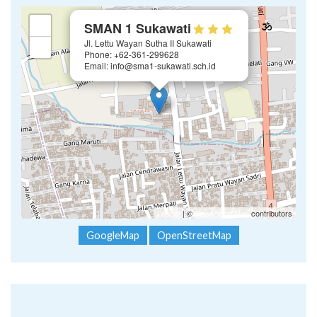
×
+
SMAN 1 Sukawati
Jl. Lettu Wayan Sutha II Sukawati
−
Phone: +62-361-299628
Email: info@sma1-sukawati.sch.id
Leaflet
| ©
OpenStreetMap
contributors
GoogleMap
OpenStreetMap