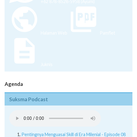
+62 878-8528-5958 (Ayumi)
Halaman Web
Pamflet
Juknis
Agenda
Suksma Podcast
Pentingnya Menguasai Skill di Era Milenial - Episode 08