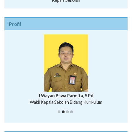
Kepala Sekolah
Profil
I Wayan Bawa Parmita, S.Pd
I Wayan Gede Aditya Pratita, S.Pd., M.Sn
Wakil Kepala Sekolah Bidang Kurikulum
Ni Wayan Nopi Sutantri, S.Pd.
Putu Suhartana, S.Pd.