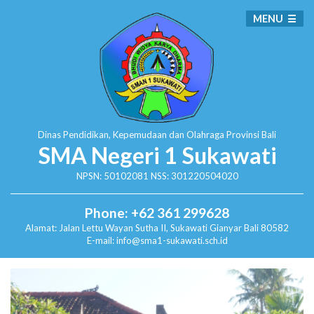
MENU
Dinas Pendidikan, Kepemudaan dan Olahraga
Provinsi Bali
SMA Negeri 1 Sukawati
NPSN: 50102081 NSS: 301220504020
Phone: +62 361 299628
Alamat:
Jalan Lettu Wayan Sutha II, Sukawati
Gianyar Bali 80582
E-mail: info@sma1-sukawati.sch.id