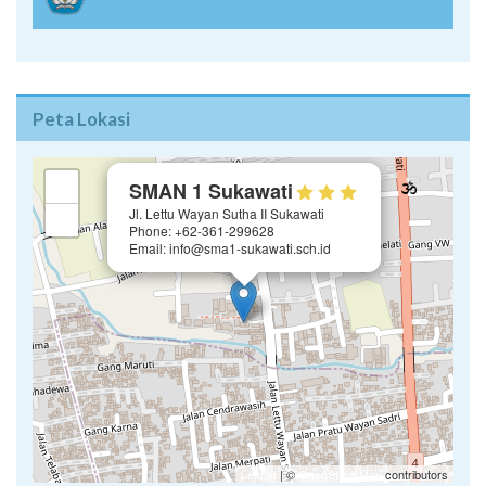
Peta Lokasi
×
+
SMAN 1 Sukawati
Jl. Lettu Wayan Sutha II Sukawati
−
Phone: +62-361-299628
Email: info@sma1-sukawati.sch.id
Leaflet
| ©
OpenStreetMap
contributors