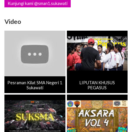
Kunjungi kami @sman1.sukawati
Video
Pesraman Kilat SMA Negeri 1
LIPUTAN KHUSUS
Sukawati
PEGASUS