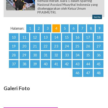
berhasil meraih Juara 1 dalam Sparring
Nasional Asosiasi Muaythai Indonesia yang
diselenggarakan oleh Ketua Umum
PP.ASMUTRI.
berita
Halaman:
1
2
3
4
5
6
7
8
9
10
11
12
13
14
15
16
17
18
19
20
21
22
23
24
25
26
27
28
29
30
31
32
33
34
35
36
37
38
39
40
41
42
43
44
45
46
47
48
Galeri Foto