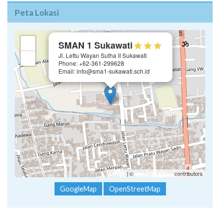
Peta Lokasi
×
+
SMAN 1 Sukawati
Jl. Lettu Wayan Sutha II Sukawati
−
Phone: +62-361-299628
Email: info@sma1-sukawati.sch.id
Leaflet
| ©
OpenStreetMap
contributors
GoogleMap
OpenStreetMap