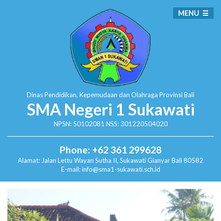
MENU
Dinas Pendidikan, Kepemudaan dan Olahraga
Provinsi Bali
SMA Negeri 1 Sukawati
NPSN: 50102081 NSS: 301220504020
Phone: +62 361 299628
Alamat:
Jalan Lettu Wayan Sutha II, Sukawati
Gianyar Bali 80582
E-mail: info@sma1-sukawati.sch.id