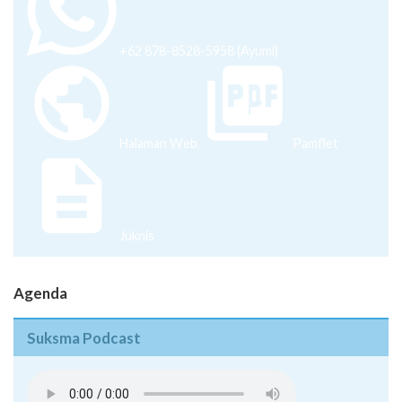
+62 878-8528-5958 (Ayumi)
Halaman Web
Pamflet
Juknis
Agenda
Suksma Podcast