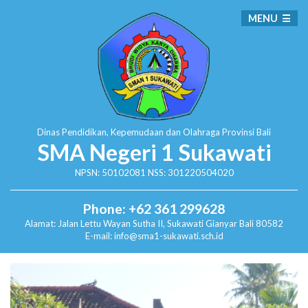
MENU
Dinas Pendidikan, Kepemudaan dan Olahraga
Provinsi Bali
SMA Negeri 1 Sukawati
NPSN: 50102081 NSS: 301220504020
Phone: +62 361 299628
Alamat:
Jalan Lettu Wayan Sutha II, Sukawati
Gianyar Bali 80582
E-mail: info@sma1-sukawati.sch.id