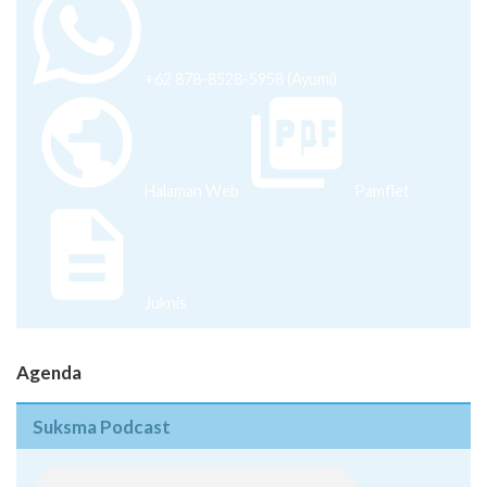
+62 878-8528-5958 (Ayumi)
Halaman Web
Pamflet
Juknis
Agenda
Suksma Podcast