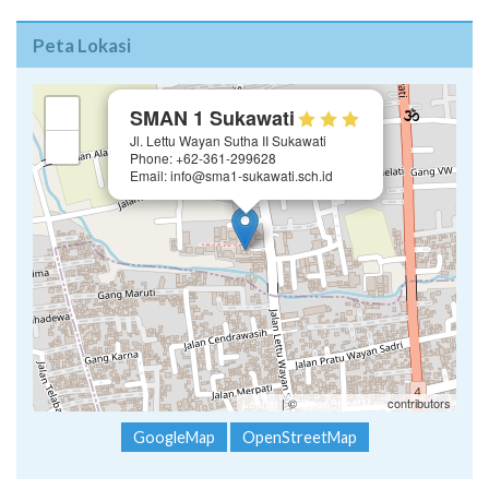
Peta Lokasi
×
+
SMAN 1 Sukawati
Jl. Lettu Wayan Sutha II Sukawati
−
Phone: +62-361-299628
Email: info@sma1-sukawati.sch.id
Leaflet
| ©
OpenStreetMap
contributors
GoogleMap
OpenStreetMap