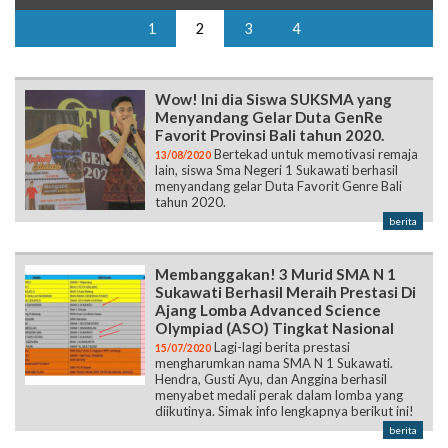
1
2
3
4
Wow! Ini dia Siswa SUKSMA yang
Menyandang Gelar Duta GenRe
Favorit Provinsi Bali tahun 2020.
Bertekad untuk memotivasi remaja
13/08/2020
lain, siswa Sma Negeri 1 Sukawati berhasil
menyandang gelar Duta Favorit Genre Bali
tahun 2020.
berita
Membanggakan! 3 Murid SMA N 1
Sukawati Berhasil Meraih Prestasi Di
Ajang Lomba Advanced Science
Olympiad (ASO) Tingkat Nasional
Lagi-lagi berita prestasi
15/07/2020
mengharumkan nama SMA N 1 Sukawati.
Hendra, Gusti Ayu, dan Anggina berhasil
menyabet medali perak dalam lomba yang
diikutinya. Simak info lengkapnya berikut ini!
berita