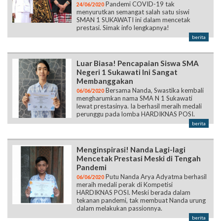
Pandemi COVID-19 tak
24/06/2020
menyurutkan semangat salah satu siswi
SMAN 1 SUKAWATI ini dalam mencetak
prestasi. Simak info lengkapnya!
berita
Luar Biasa! Pencapaian Siswa SMA
Negeri 1 Sukawati Ini Sangat
Membanggakan
Bersama Nanda, Swastika kembali
06/06/2020
mengharumkan nama SMA N 1 Sukawati
lewat prestasinya. Ia berhasil meraih medali
perunggu pada lomba HARDIKNAS POSI.
berita
Menginspirasi! Nanda Lagi-lagi
Mencetak Prestasi Meski di Tengah
Pandemi
Putu Nanda Arya Adyatma berhasil
06/06/2020
meraih medali perak di Kompetisi
HARDIKNAS POSI. Meski berada dalam
tekanan pandemi, tak membuat Nanda urung
dalam melakukan passionnya.
berita