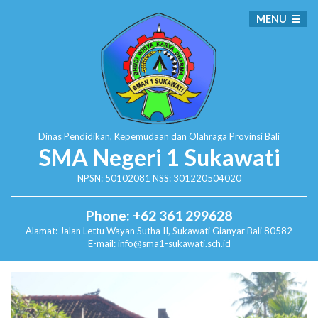
MENU
Dinas Pendidikan, Kepemudaan dan Olahraga
Provinsi Bali
SMA Negeri 1 Sukawati
NPSN: 50102081 NSS: 301220504020
Phone: +62 361 299628
Alamat:
Jalan Lettu Wayan Sutha II, Sukawati
Gianyar Bali 80582
E-mail: info@sma1-sukawati.sch.id