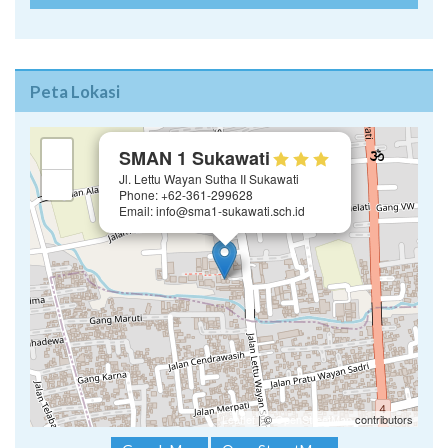
Peta Lokasi
×
+
SMAN 1 Sukawati
Jl. Lettu Wayan Sutha II Sukawati
−
Phone: +62-361-299628
Email: info@sma1-sukawati.sch.id
Leaflet
| ©
OpenStreetMap
contributors