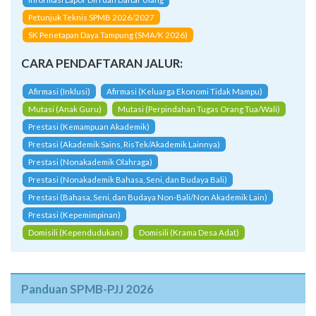
Petunjuk Teknis SPMB 2026/2027
SK Penetapan Daya Tampung (SMA/K 2026)
CARA PENDAFTARAN JALUR:
Afirmasi (Inklusi)
Afirmasi (Keluarga Ekonomi Tidak Mampu)
Mutasi (Anak Guru)
Mutasi (Perpindahan Tugas Orang Tua/Wali)
Prestasi (Kemampuan Akademik)
Prestasi (Akademik Sains, RisTek/Akademik Lainnya)
Prestasi (Nonakademik Olahraga)
Prestasi (Nonakademik Bahasa, Seni, dan Budaya Bali)
Prestasi (Bahasa, Seni, dan Budaya Non-Bali/Non Akademik Lain)
Prestasi (Kepemimpinan)
Domisili (Kependudukan)
Domisili (Krama Desa Adat)
Panduan SPMB-PJJ 2026