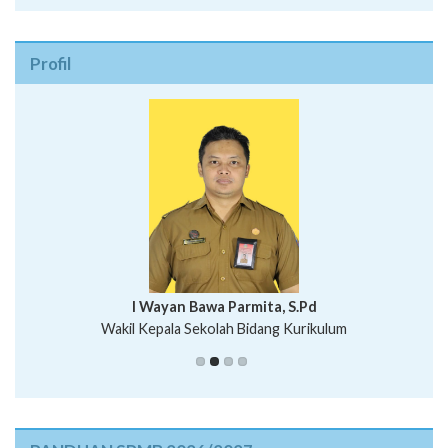
Profil
I Wayan Bawa Parmita, S.Pd
I Wayan Gede Aditya Pratita, S.Pd., M.Sn
Wakil Kepala Sekolah Bidang Kurikulum
Ni Wayan Nopi Sutantri, S.Pd.
Putu Suhartana, S.Pd.