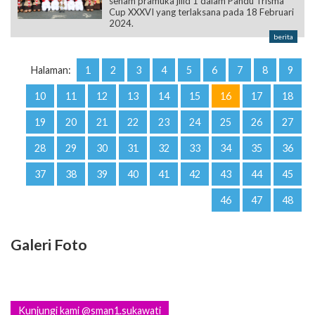
senam pramuka jilid 1 dalam Pandu Trisma
Cup XXXVI yang terlaksana pada 18 Februari
2024.
berita
Halaman:
1
2
3
4
5
6
7
8
9
10
11
12
13
14
15
16
17
18
19
20
21
22
23
24
25
26
27
28
29
30
31
32
33
34
35
36
37
38
39
40
41
42
43
44
45
46
47
48
Galeri Foto
Kunjungi kami @sman1.sukawati