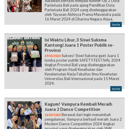
Sukawati berhasil menjadi Runner-Up 2 Duta
Pariwisata Bali pada ajang Pemilihan Duta
Pariwisata Bali 2024 yang diselenggarakan
oleh Yayasan Abhiyya Prama Mavendra pada
16 Maret 2024 di Dharma Negara Alaya.
berita
Isi Waktu Libur, 3 Siswi Suksma
Kantongi Juara 1 Poster Publik se-
Provinsi
Sukses! Siswi Suksma gaet Juara 1
29/03/2024
lomba poster publik SAFETY FESTIVAL 2024
tingkat Provinsi Bali yang diselenggarakan
oleh Program Studi Kesehatan dan
Keselamatan Kerja Fakultas Ilmu Kesehatan
Universitas Bali Internasional pada 15 Maret
2024.
berita
Kagum! Vampyra Kembali Meraih
Juara 2 Dance Competition
Berawal dari ingin menambah
16/03/2024
pengalaman, Vampyra berhasil meraih Juara 2
Modern Dance Competition 2024 tingkat
provinsi yang diselenggarakan oleh SMK