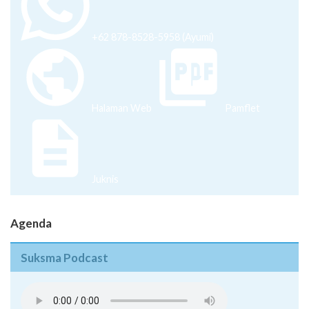
+62 878-8528-5958 (Ayumi)
Halaman Web
Pamflet
Juknis
Agenda
Suksma Podcast