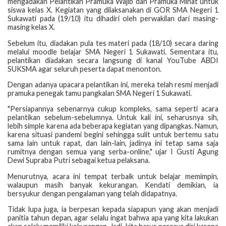
mengadakan Pelantikan Pramuka Wajib dan Pramuka Minat untuk
siswa kelas X. Kegiatan yang dilaksanakan di GOR SMA Negeri 1
Sukawati pada (19/10) itu dihadiri oleh perwakilan dari masing-
masing kelas X.
Sebelum itu, diadakan pula tes materi pada (18/10) secara daring
melalui moodle belajar SMA Negeri 1 Sukawati. Sementara itu,
pelantikan diadakan secara langsung di kanal YouTube ABDI
SUKSMA agar seluruh peserta dapat menonton.
Dengan adanya upacara pelantikan ini, mereka telah resmi menjadi
pramuka penegak tamu pangkalan SMA Negeri 1 Sukawati.
"Persiapannya sebenarnya cukup kompleks, sama seperti acara
pelantikan sebelum-sebelumnya. Untuk kali ini, seharusnya sih,
lebih simple karena ada beberapa kegiatan yang dipangkas. Namun,
karena situasi pandemi begini sehingga sulit untuk bertemu satu
sama lain untuk rapat, dan lain-lain, jadinya ini tetap sama saja
rumitnya dengan semua yang serba-online," ujar I Gusti Agung
Dewi Supraba Putri sebagai ketua pelaksana.
Menurutnya, acara ini tempat terbaik untuk belajar memimpin,
walaupun masih banyak kekurangan. Kendati demikian, ia
bersyukur dengan pengalaman yang telah didapatnya.
Tidak lupa juga, ia berpesan kepada siapapun yang akan menjadi
panitia tahun depan, agar selalu ingat bahwa apa yang kita lakukan