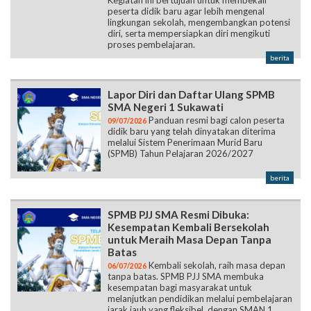
Kegiatan ini bertujuan untuk membekali
peserta didik baru agar lebih mengenal
lingkungan sekolah, mengembangkan potensi
diri, serta mempersiapkan diri mengikuti
proses pembelajaran.
berita
Lapor Diri dan Daftar Ulang SPMB
SMA Negeri 1 Sukawati
Panduan resmi bagi calon peserta
09/07/2026
didik baru yang telah dinyatakan diterima
melalui Sistem Penerimaan Murid Baru
(SPMB) Tahun Pelajaran 2026/2027
berita
SPMB PJJ SMA Resmi Dibuka:
Kesempatan Kembali Bersekolah
untuk Meraih Masa Depan Tanpa
Batas
Kembali sekolah, raih masa depan
06/07/2026
tanpa batas. SPMB PJJ SMA membuka
kesempatan bagi masyarakat untuk
melanjutkan pendidikan melalui pembelajaran
jarak jauh yang fleksibel, dengan SMAN 1