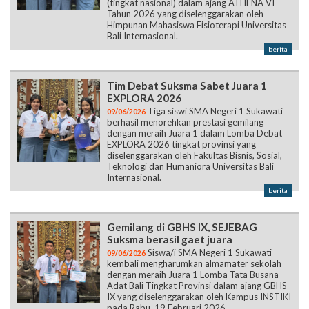
(tingkat nasional) dalam ajang ATHENA VI
Tahun 2026 yang diselenggarakan oleh
Himpunan Mahasiswa Fisioterapi Universitas
Bali Internasional.
berita
Tim Debat Suksma Sabet Juara 1
EXPLORA 2026
Tiga siswi SMA Negeri 1 Sukawati
09/06/2026
berhasil menorehkan prestasi gemilang
dengan meraih Juara 1 dalam Lomba Debat
EXPLORA 2026 tingkat provinsi yang
diselenggarakan oleh Fakultas Bisnis, Sosial,
Teknologi dan Humaniora Universitas Bali
Internasional.
berita
Gemilang di GBHS IX, SEJEBAG
Suksma berasil gaet juara
Siswa/i SMA Negeri 1 Sukawati
09/06/2026
kembali mengharumkan almamater sekolah
dengan meraih Juara 1 Lomba Tata Busana
Adat Bali Tingkat Provinsi dalam ajang GBHS
IX yang diselenggarakan oleh Kampus INSTIKI
pada Rabu, 19 Februari 2026.