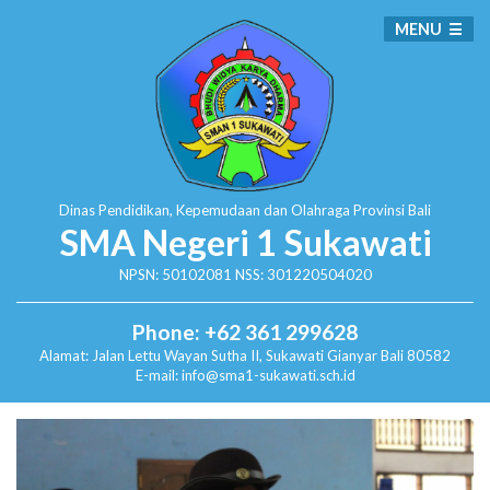
MENU
Dinas Pendidikan, Kepemudaan dan Olahraga
Provinsi Bali
SMA Negeri 1 Sukawati
NPSN: 50102081 NSS: 301220504020
Phone: +62 361 299628
Alamat:
Jalan Lettu Wayan Sutha II, Sukawati
Gianyar Bali 80582
E-mail: info@sma1-sukawati.sch.id