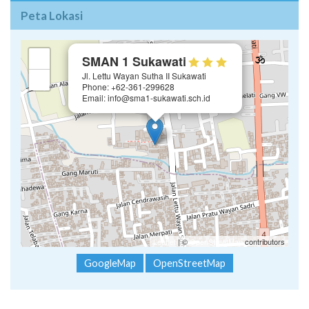
Peta Lokasi
×
+
SMAN 1 Sukawati
Jl. Lettu Wayan Sutha II Sukawati
−
Phone: +62-361-299628
Email: info@sma1-sukawati.sch.id
Leaflet
| ©
OpenStreetMap
contributors
GoogleMap
OpenStreetMap