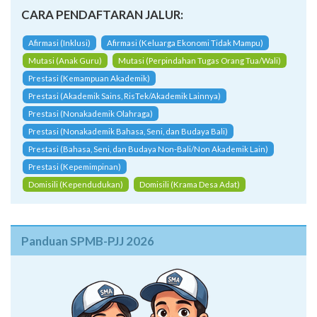
CARA PENDAFTARAN JALUR:
Afirmasi (Inklusi)
Afirmasi (Keluarga Ekonomi Tidak Mampu)
Mutasi (Anak Guru)
Mutasi (Perpindahan Tugas Orang Tua/Wali)
Prestasi (Kemampuan Akademik)
Prestasi (Akademik Sains, RisTek/Akademik Lainnya)
Prestasi (Nonakademik Olahraga)
Prestasi (Nonakademik Bahasa, Seni, dan Budaya Bali)
Prestasi (Bahasa, Seni, dan Budaya Non-Bali/Non Akademik Lain)
Prestasi (Kepemimpinan)
Domisili (Kependudukan)
Domisili (Krama Desa Adat)
Panduan SPMB-PJJ 2026