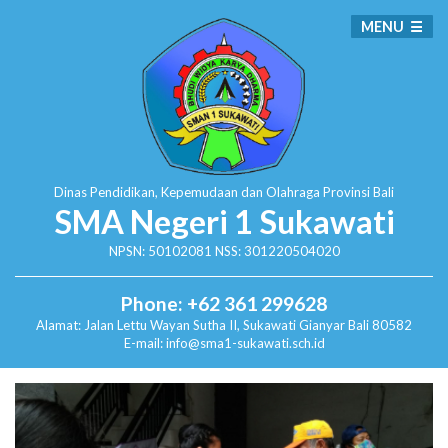
MENU
Dinas Pendidikan, Kepemudaan dan Olahraga
Provinsi Bali
SMA Negeri 1 Sukawati
NPSN: 50102081 NSS: 301220504020
Phone: +62 361 299628
Alamat:
Jalan Lettu Wayan Sutha II, Sukawati
Gianyar Bali 80582
E-mail: info@sma1-sukawati.sch.id