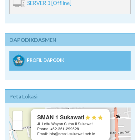
SERVER 3 [Offline]
DAPODIKDASMEN
PROFIL DAPODIK
Peta Lokasi
×
+
SMAN 1 Sukawati
Jl. Lettu Wayan Sutha II Sukawati
−
Phone: +62-361-299628
Email: info@sma1-sukawati.sch.id