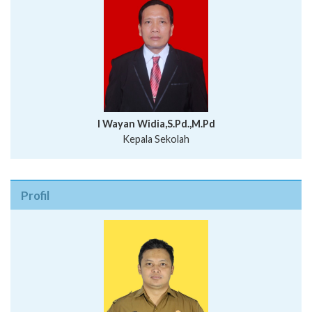
I Wayan Widia,S.Pd.,M.Pd
Kepala Sekolah
Profil