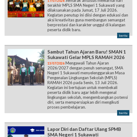
Semarak antusias mewarnai hari
17/07/2026
terakhir MPLS SMA Negeri 1 Sukawati yang
dilaksanakan pada Jumat, 17 Juli 2026.
Kegiatan penutup ini diisi dengan edukasi dan
aksi kreativitas guna membangun semangat
berprestasi dan karakter unggul di kalangan
peserta didik baru.
berita
Sambut Tahun Ajaran Baru! SMAN 1
Sukawati Gelar MPLS RAMAH 2026
Mengawali Tahun Ajaran
13/07/2026
2026/2027 dengan penuh semangat, SMA
Negeri 1 Sukawati menyelenggarakan Masa
Pengenalan Lingkungan Sekolah (MPLS)
RAMAH 2026 pada Senin, 13 Juli 2026.
Kegiatan ini bertujuan untuk membekali
peserta didik baru agar lebih mengenal
lingkungan sekolah, mengembangkan potensi
diri, serta mempersiapkan diri mengikuti
proses pembelajaran.
berita
Lapor Diri dan Daftar Ulang SPMB
SMA Negeri 1 Sukawati