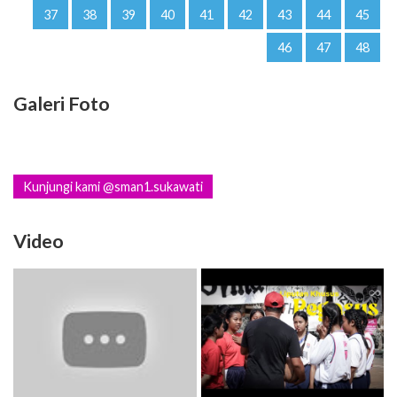
37
38
39
40
41
42
43
44
45
46
47
48
Galeri Foto
Kunjungi kami @sman1.sukawati
Video