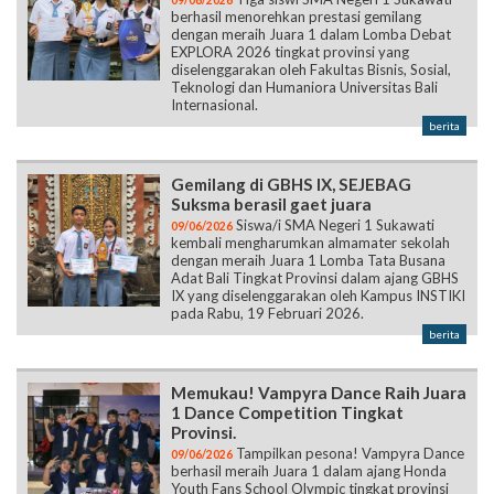
09/06/2026
berhasil menorehkan prestasi gemilang
dengan meraih Juara 1 dalam Lomba Debat
EXPLORA 2026 tingkat provinsi yang
diselenggarakan oleh Fakultas Bisnis, Sosial,
Teknologi dan Humaniora Universitas Bali
Internasional.
berita
Gemilang di GBHS IX, SEJEBAG
Suksma berasil gaet juara
Siswa/i SMA Negeri 1 Sukawati
09/06/2026
kembali mengharumkan almamater sekolah
dengan meraih Juara 1 Lomba Tata Busana
Adat Bali Tingkat Provinsi dalam ajang GBHS
IX yang diselenggarakan oleh Kampus INSTIKI
pada Rabu, 19 Februari 2026.
berita
Memukau! Vampyra Dance Raih Juara
1 Dance Competition Tingkat
Provinsi.
Tampilkan pesona! Vampyra Dance
09/06/2026
berhasil meraih Juara 1 dalam ajang Honda
Youth Fans School Olympic tingkat provinsi