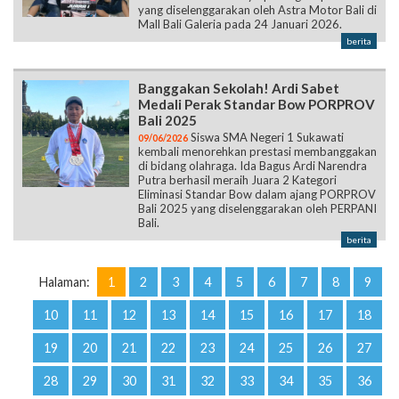
yang diselenggarakan oleh Astra Motor Bali di
Mall Bali Galeria pada 24 Januari 2026.
berita
Banggakan Sekolah! Ardi Sabet
Medali Perak Standar Bow PORPROV
Bali 2025
Siswa SMA Negeri 1 Sukawati
09/06/2026
kembali menorehkan prestasi membanggakan
di bidang olahraga. Ida Bagus Ardi Narendra
Putra berhasil meraih Juara 2 Kategori
Eliminasi Standar Bow dalam ajang PORPROV
Bali 2025 yang diselenggarakan oleh PERPANI
Bali.
berita
Halaman:
1
2
3
4
5
6
7
8
9
10
11
12
13
14
15
16
17
18
19
20
21
22
23
24
25
26
27
28
29
30
31
32
33
34
35
36