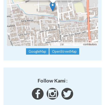
Leaflet
| ©
OpenStreetMap
contributors
GoogleMap
OpenStreetMap
Follow Kami :