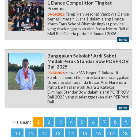
1 Dance Competition Tingkat
Provinsi.
Tampilkan pesona! Vampyra Dance
09/06/2026
berhasil meraih Juara 1 dalam ajang Honda
Youth Fans School Olympic tingkat provinsi
yang diselenggarakan oleh Astra Motor Bali di
Mall Bali Galeria pada 24 Januari 2026.
berita
Banggakan Sekolah! Ardi Sabet
Medali Perak Standar Bow PORPROV
Bali 2025
Siswa SMA Negeri 1 Sukawati
09/06/2026
kembali menorehkan prestasi membanggakan
di bidang olahraga. Ida Bagus Ardi Narendra
Putra berhasil meraih Juara 2 Kategori
Eliminasi Standar Bow dalam ajang PORPROV
Bali 2025 yang diselenggarakan oleh PERPANI
Bali.
berita
Halaman:
1
2
3
4
5
6
7
8
9
10
11
12
13
14
15
16
17
18