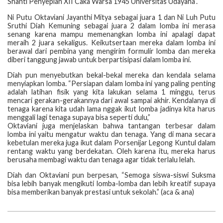
Shanti Penyepian XII Caka Warsa 1945 Universitas Udayana”.
Ni Putu Oktaviani Jayanthi Mitya sebagai juara 1 dan Ni Luh Putu
Sruthi Diah Kemuning sebagai juara 2 dalam lomba ini merasa
senang karena mampu memenangkan lomba ini apalagi dapat
meraih 2 juara sekaligus. Keikutsertaan mereka dalam lomba ini
berawal dari pembina yang mengirim formulir lomba dan mereka
diberi tanggung jawab untuk berpartisipasi dalam lomba ini.
Diah pun menyebutkan bekal-bekal mereka dan kendala selama
menyiapkan lomba. “Persiapan dalam lomba ini yang paling penting
adalah latihan fisik yang kita lakukan selama 1 minggu, terus
mencari gerakan-gerakannya dari awal sampai akhir. Kendalanya di
tenaga karena kita udah lama nggak ikut lomba jadinya kita harus
menggali lagi tenaga supaya bisa seperti dulu,”
Oktaviani juga menjelaskan bahwa tantangan terbesar dalam
lomba ini yaitu mengatur waktu dan tenaga. Yang di mana secara
kebetulan mereka juga ikut dalam Porsenijar Legong Kuntul dalam
rentang waktu yang berdekatan. Oleh karena itu, mereka harus
berusaha membagi waktu dan tenaga agar tidak terlalu lelah.
Diah dan Oktaviani pun berpesan, “Semoga siswa-siswi Suksma
bisa lebih banyak mengikuti lomba-lomba dan lebih kreatif supaya
bisa memberikan banyak prestasi untuk sekolah.” (aca & ana)