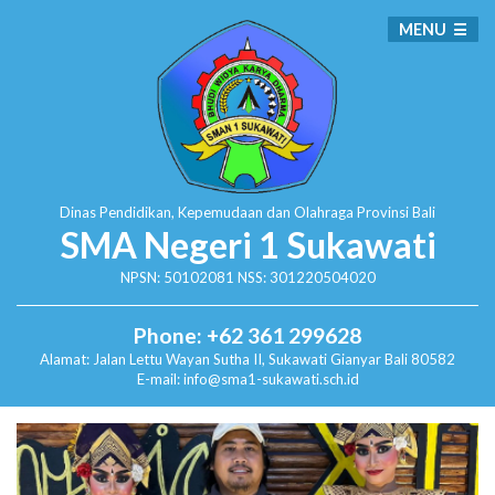
MENU
Dinas Pendidikan, Kepemudaan dan Olahraga
Provinsi Bali
SMA Negeri 1 Sukawati
NPSN: 50102081 NSS: 301220504020
Phone: +62 361 299628
Alamat:
Jalan Lettu Wayan Sutha II, Sukawati
Gianyar Bali 80582
E-mail: info@sma1-sukawati.sch.id