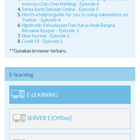
Proses Pendewasaan Diri Yang Didampingi Oleh Rasa
Insecure Dan Overthinking - Episode 6
Serba Serbi Sekolah Online - Episode 5
Here's a helpful guide for you to using suksmafess on
Twitter - Episode 4
Ngobrolin Kebudayaan Dan Karya Anak Bangsa
Bersama Kpoper - Episode 3
New Normal - Episode 2
Covid 19 - Episode 1
**Gunakan browser terbaru.
E-learning
E-LEARNING
SERVER 1 [Offline]