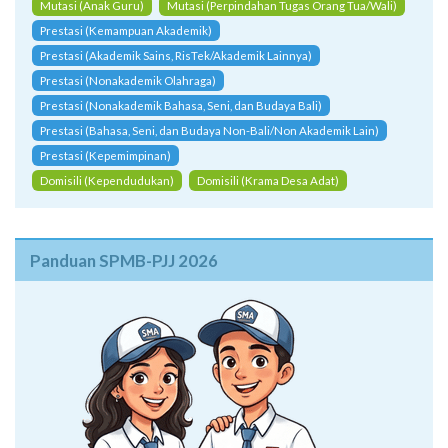
Mutasi (Anak Guru)
Mutasi (Perpindahan Tugas Orang Tua/Wali)
Prestasi (Kemampuan Akademik)
Prestasi (Akademik Sains, RisTek/Akademik Lainnya)
Prestasi (Nonakademik Olahraga)
Prestasi (Nonakademik Bahasa, Seni, dan Budaya Bali)
Prestasi (Bahasa, Seni, dan Budaya Non-Bali/Non Akademik Lain)
Prestasi (Kepemimpinan)
Domisili (Kependudukan)
Domisili (Krama Desa Adat)
Panduan SPMB-PJJ 2026