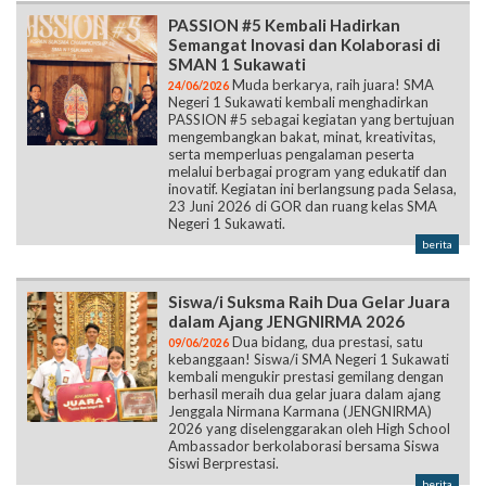
PASSION #5 Kembali Hadirkan
Semangat Inovasi dan Kolaborasi di
SMAN 1 Sukawati
Muda berkarya, raih juara! SMA
24/06/2026
Negeri 1 Sukawati kembali menghadirkan
PASSION #5 sebagai kegiatan yang bertujuan
mengembangkan bakat, minat, kreativitas,
serta memperluas pengalaman peserta
melalui berbagai program yang edukatif dan
inovatif. Kegiatan ini berlangsung pada Selasa,
23 Juni 2026 di GOR dan ruang kelas SMA
Negeri 1 Sukawati.
berita
Siswa/i Suksma Raih Dua Gelar Juara
dalam Ajang JENGNIRMA 2026
Dua bidang, dua prestasi, satu
09/06/2026
kebanggaan! Siswa/i SMA Negeri 1 Sukawati
kembali mengukir prestasi gemilang dengan
berhasil meraih dua gelar juara dalam ajang
Jenggala Nirmana Karmana (JENGNIRMA)
2026 yang diselenggarakan oleh High School
Ambassador berkolaborasi bersama Siswa
Siswi Berprestasi.
berita