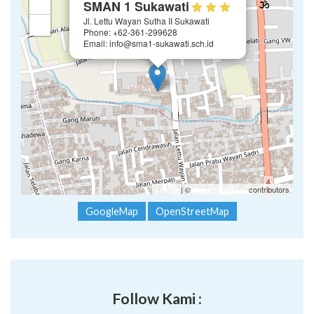
×
+
SMAN 1 Sukawati
Jl. Lettu Wayan Sutha II Sukawati
−
Phone: +62-361-299628
Email: info@sma1-sukawati.sch.id
Leaflet
| ©
OpenStreetMap
contributors
GoogleMap
OpenStreetMap
Follow Kami :