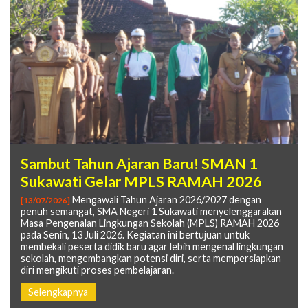
MPLS RAMAH 2026 Berakhir,
Sambut Tahun Ajaran Baru! SMAN 1
Lapor Diri dan Daftar Ulang SPMB SMA
SPMB PJJ SMA Resmi Dibuka:
Membawa Kesan Semangat
Sukawati Gelar MPLS RAMAH 2026
Negeri 1 Sukawati
Kesempatan Kembali Bersekolah untuk
Kebersamaan
Meraih Masa Depan Tanpa Batas
Mengawali Tahun Ajaran 2026/2027 dengan
Panduan resmi bagi calon peserta didik baru yang
[13/07/2026]
[09/07/2026]
penuh semangat, SMA Negeri 1 Sukawati menyelenggarakan
telah dinyatakan diterima melalui Sistem Penerimaan Murid
Semarak antusias mewarnai hari terakhir MPLS
Kembali sekolah, raih masa depan tanpa batas.
[17/07/2026]
[06/07/2026]
Masa Pengenalan Lingkungan Sekolah (MPLS) RAMAH 2026
Baru (SPMB) Tahun Pelajaran 2026/2027
SMA Negeri 1 Sukawati yang dilaksanakan pada Jumat, 17 Juli
SPMB PJJ SMA membuka kesempatan bagi masyarakat untuk
pada Senin, 13 Juli 2026. Kegiatan ini bertujuan untuk
2026. Kegiatan penutup ini diisi dengan edukasi dan aksi
melanjutkan pendidikan melalui pembelajaran jarak jauh yang
Selengkapnya
membekali peserta didik baru agar lebih mengenal lingkungan
kreativitas guna membangun semangat berprestasi dan
fleksibel, dengan SMAN 1 Sukawati sebagai sekolah induk
sekolah, mengembangkan potensi diri, serta mempersiapkan
karakter unggul di kalangan peserta didik baru.
penyelenggara di Provinsi Bali.
diri mengikuti proses pembelajaran.
1
2
3
4
Selengkapnya
Selengkapnya
Selengkapnya