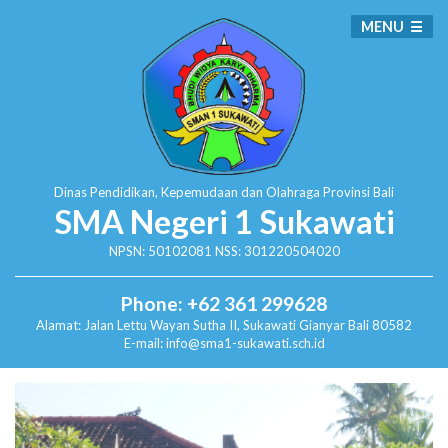
MENU
Dinas Pendidikan, Kepemudaan dan Olahraga
Provinsi Bali
SMA Negeri 1 Sukawati
NPSN: 50102081 NSS: 301220504020
Phone: +62 361 299628
Alamat:
Jalan Lettu Wayan Sutha II, Sukawati
Gianyar Bali 80582
E-mail: info@sma1-sukawati.sch.id