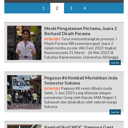
Meski Pengalaman Pertama, Juara 2
Berhasil Diraih Parama
Turut menyumbangkan prestasi, I
05/06/2023
Made Parama Wiryasentana gaet Juara 2
dalam lomba poster ANJ Fest 2023 tingkat
Nasional pada 31 Maret - 26 Mei 2023 di
Fakultas Keperawatan, Universitas Airlangga.
berita
Pegasus #6 Kembali Meriahkan Jeda
Semester Suksma
Pegasus #6 resmi dibuka pada
05/06/2023
Senin, 5 Juni 2023 yang ditandai dengan
pemukulan Gong oleh Kepala SMA Negeri 1
Sukawati dan disaksikan oleh seluruh warga
Suksma.
berita
Kembali Ikuti WDC, Vampyra Gaet
Juara Favorit
Vampyra Dance Suksma berhasil
04/06/2023
meraih Juara Favorit pada ajang WDC
(Warriors Dance Competition) yang