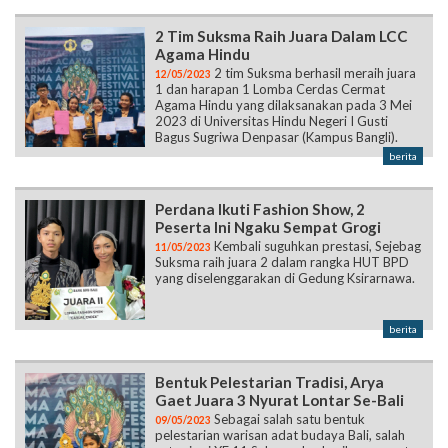
2 tim Suksma berhasil meraih juara
12/05/2023
1 dan harapan 1 Lomba Cerdas Cermat
Agama Hindu yang dilaksanakan pada 3 Mei
2023 di Universitas Hindu Negeri I Gusti
Bagus Sugriwa Denpasar (Kampus Bangli).
berita
Perdana Ikuti Fashion Show, 2
Peserta Ini Ngaku Sempat Grogi
Kembali suguhkan prestasi, Sejebag
11/05/2023
Suksma raih juara 2 dalam rangka HUT BPD
yang diselenggarakan di Gedung Ksirarnawa.
berita
Bentuk Pelestarian Tradisi, Arya
Gaet Juara 3 Nyurat Lontar Se-Bali
Sebagai salah satu bentuk
09/05/2023
pelestarian warisan adat budaya Bali, salah
satu siswi XE 11 Suksma, berhasil menggaet
Juara 3 Nyurat Lontar se-Bali.
berita