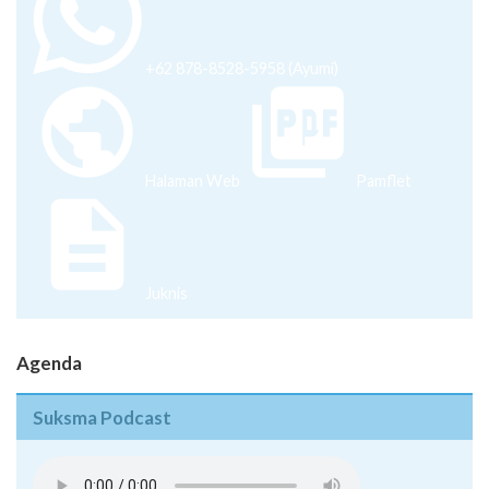
+62 878-8528-5958 (Ayumi)
Halaman Web
Pamflet
Juknis
Agenda
Suksma Podcast