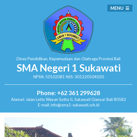
MENU
Dinas Pendidikan, Kepemudaan dan Olahraga
Provinsi Bali
SMA Negeri 1 Sukawati
NPSN: 50102081 NSS: 301220504020
Phone: +62 361 299628
Alamat:
Jalan Lettu Wayan Sutha II, Sukawati
Gianyar Bali 80582
E-mail: info@sma1-sukawati.sch.id