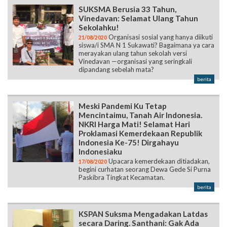
SUKSMA Berusia 33 Tahun,
Vinedavan: Selamat Ulang Tahun
Sekolahku!
Organisasi sosial yang hanya diikuti
21/08/2020
siswa/i SMA N 1 Sukawati? Bagaimana ya cara
merayakan ulang tahun sekolah versi
Vinedavan —organisasi yang seringkali
dipandang sebelah mata?
berita
Meski Pandemi Ku Tetap
Mencintaimu, Tanah Air Indonesia.
NKRI Harga Mati! Selamat Hari
Proklamasi Kemerdekaan Republik
Indonesia Ke-75! Dirgahayu
Indonesiaku
Upacara kemerdekaan ditiadakan,
17/08/2020
begini curhatan seorang Dewa Gede Si Purna
Paskibra Tingkat Kecamatan.
berita
KSPAN Suksma Mengadakan Latdas
secara Daring. Santhani: Gak Ada