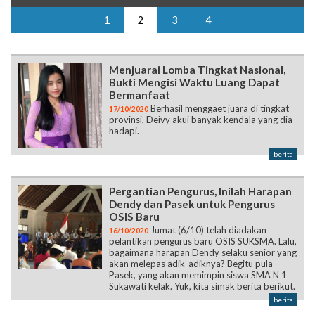
1
2
3
4
Menjuarai Lomba Tingkat Nasional,
Bukti Mengisi Waktu Luang Dapat
Bermanfaat
Berhasil menggaet juara di tingkat
17/10/2020
provinsi, Deivy akui banyak kendala yang dia
hadapi.
berita
Pergantian Pengurus, Inilah Harapan
Dendy dan Pasek untuk Pengurus
OSIS Baru
Jumat (6/10) telah diadakan
16/10/2020
pelantikan pengurus baru OSIS SUKSMA. Lalu,
bagaimana harapan Dendy selaku senior yang
akan melepas adik-adiknya? Begitu pula
Pasek, yang akan memimpin siswa SMA N 1
Sukawati kelak. Yuk, kita simak berita berikut.
berita