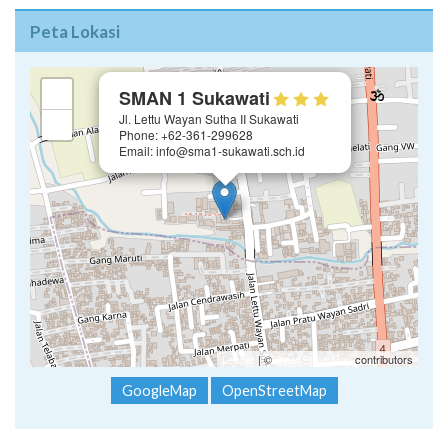
Peta Lokasi
×
+
SMAN 1 Sukawati
Jl. Lettu Wayan Sutha II Sukawati
−
Phone: +62-361-299628
Email: info@sma1-sukawati.sch.id
Leaflet
| ©
OpenStreetMap
contributors
GoogleMap
OpenStreetMap