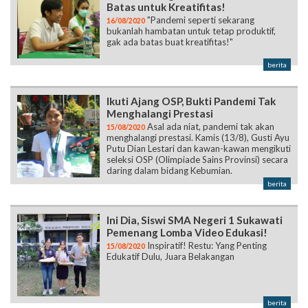
Batas untuk Kreatifitas!
"Pandemi seperti sekarang
16/08/2020
bukanlah hambatan untuk tetap produktif,
gak ada batas buat kreatifitas!"
berita
Ikuti Ajang OSP, Bukti Pandemi Tak
Menghalangi Prestasi
Asal ada niat, pandemi tak akan
15/08/2020
menghalangi prestasi. Kamis (13/8), Gusti Ayu
Putu Dian Lestari dan kawan-kawan mengikuti
seleksi OSP (Olimpiade Sains Provinsi) secara
daring dalam bidang Kebumian.
berita
Ini Dia, Siswi SMA Negeri 1 Sukawati
Pemenang Lomba Video Edukasi!
Inspiratif! Restu: Yang Penting
15/08/2020
Edukatif Dulu, Juara Belakangan
berita