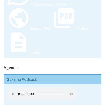
+62 878-8528-5958 (Ayumi)
Halaman Web
Pamflet
Juknis
Agenda
Suksma Podcast