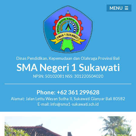
MENU
Dinas Pendidikan, Kepemudaan dan Olahraga
Provinsi Bali
SMA Negeri 1 Sukawati
NPSN: 50102081 NSS: 301220504020
Phone: +62 361 299628
Alamat:
Jalan Lettu Wayan Sutha II, Sukawati
Gianyar Bali 80582
E-mail: info@sma1-sukawati.sch.id