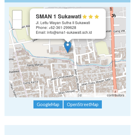
×
+
SMAN 1 Sukawati
Jl. Lettu Wayan Sutha II Sukawati
−
Phone: +62-361-299628
Email: info@sma1-sukawati.sch.id
Leaflet
| ©
OpenStreetMap
contributors
GoogleMap
OpenStreetMap