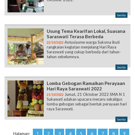
berita
Usung Tema Kearifan Lokal, Suasana
Saraswati Terasa Berbeda
Antusiasme warga Suksma ikuti
22/10/2022
rangkaian kegiatan menjelang Hari Raya
Saraswati yang cukup berbeda dari tahun-
tahun sebelumnya.
berita
Lomba Gebogan Ramaikan Perayaan
Hari Raya Saraswati 2022
Jumat, 21 Oktober 2022 SMA N 1
21/10/2022
Sukawati adakan upacara mecaru sekaligus
lomba gebogan sebagai bentuk perayaan hari
raya Saraswati.
berita
Halaman:
1
2
3
4
5
6
7
8
9