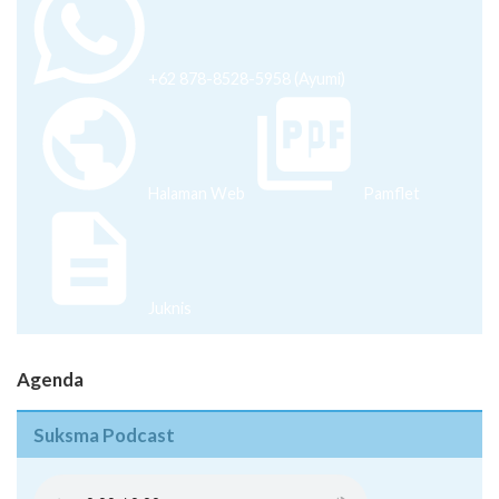
+62 878-8528-5958 (Ayumi)
Halaman Web
Pamflet
Juknis
Agenda
Suksma Podcast