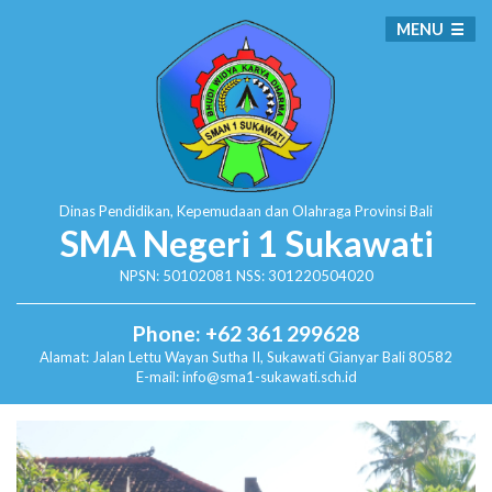
MENU
Dinas Pendidikan, Kepemudaan dan Olahraga
Provinsi Bali
SMA Negeri 1 Sukawati
NPSN: 50102081 NSS: 301220504020
Phone: +62 361 299628
Alamat:
Jalan Lettu Wayan Sutha II, Sukawati
Gianyar Bali 80582
E-mail: info@sma1-sukawati.sch.id