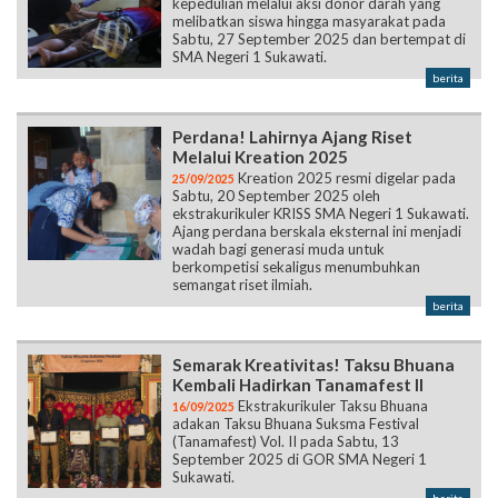
kepedulian melalui aksi donor darah yang
melibatkan siswa hingga masyarakat pada
Sabtu, 27 September 2025 dan bertempat di
SMA Negeri 1 Sukawati.
berita
Perdana! Lahirnya Ajang Riset
Melalui Kreation 2025
Kreation 2025 resmi digelar pada
25/09/2025
Sabtu, 20 September 2025 oleh
ekstrakurikuler KRISS SMA Negeri 1 Sukawati.
Ajang perdana berskala eksternal ini menjadi
wadah bagi generasi muda untuk
berkompetisi sekaligus menumbuhkan
semangat riset ilmiah.
berita
Semarak Kreativitas! Taksu Bhuana
Kembali Hadirkan Tanamafest II
Ekstrakurikuler Taksu Bhuana
16/09/2025
adakan Taksu Bhuana Suksma Festival
(Tanamafest) Vol. II pada Sabtu, 13
September 2025 di GOR SMA Negeri 1
Sukawati.