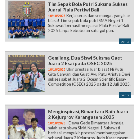
Tim Sepak Bola Putri Suksma Sukses
Juarai Piala Pertiwi Bali
Kerja keras dan semangat yang luar
10/10/2025
biasa! Tim sepak bola putri SMA Negeri 1
Sukawati berhasil menjuarai Piala Pertiwi Bali
2025 tanpa kebobolan satu gol pun.
berita
Gemilang, Dua Siswi Suksma Gaet
Juara 2 Esai pada OSEC 2025
Ukir prestasi luar biasa! Ni Putu
10/10/2025
Gita Cahyani dan Gusti Ayu Putu Aristya Devi
sukses sabet Juara 2 Ocean Scientific Essay
Competition (OSEC) 2025 pada 12 Juli 2025.
berita
Menginspirasi, Bimantara Raih Juara
2 Kejurprov Karangasem 2025
I Dewa Gede Bimantara Atmaja,
10/10/2025
salah satu siswa SMA Negeri 1 Sukawati
berhasil mengukir prestasi membanggakan
sebagai Juara 2 Kejurprov Judo Karangasem