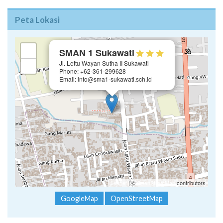
Peta Lokasi
×
+
SMAN 1 Sukawati
Jl. Lettu Wayan Sutha II Sukawati
−
Phone: +62-361-299628
Email: info@sma1-sukawati.sch.id
Leaflet
| ©
OpenStreetMap
contributors
GoogleMap
OpenStreetMap