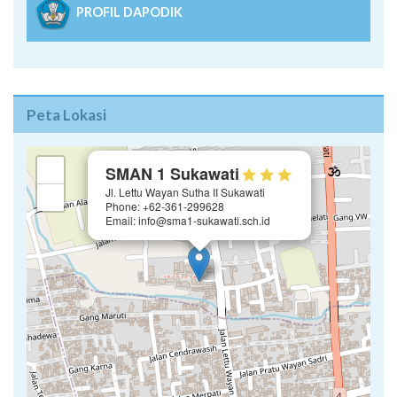
Peta Lokasi
×
+
SMAN 1 Sukawati
Jl. Lettu Wayan Sutha II Sukawati
−
Phone: +62-361-299628
Email: info@sma1-sukawati.sch.id
Leaflet
| ©
OpenStreetMap
contributors
GoogleMap
OpenStreetMap