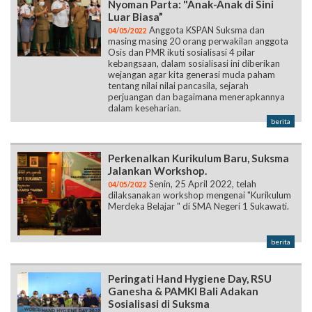
Osis dan PMR ikuti sosialisasi 4 pilar
kebangsaan, dalam sosialisasi ini diberikan
wejangan agar kita generasi muda paham
tentang nilai nilai pancasila, sejarah
perjuangan dan bagaimana menerapkannya
dalam keseharian.
berita
Perkenalkan Kurikulum Baru, Suksma
Jalankan Workshop.
Senin, 25 April 2022, telah
04/05/2022
dilaksanakan workshop mengenai "Kurikulum
Merdeka Belajar " di SMA Negeri 1 Sukawati.
berita
Peringati Hand Hygiene Day, RSU
Ganesha & PAMKI Bali Adakan
Sosialisasi di Suksma
Telah terlaksanakan sosialisasi
30/04/2022
pada Jumat, 29 April 2022 dalam rangka
peringatan hari hand hygiene atau hygiene
day oleh RSU Ganesha dan PAMKI cabang Bali