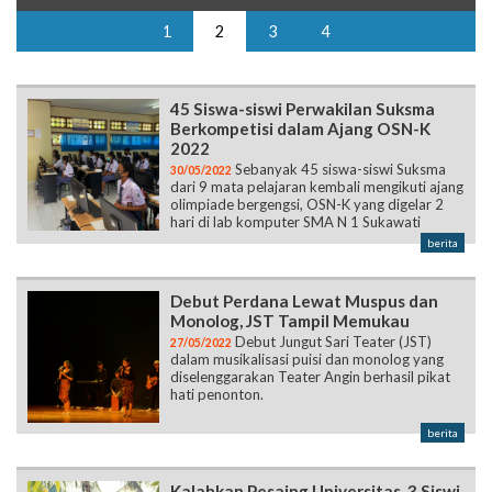
45 Siswa-siswi Perwakilan Suksma
Berkompetisi dalam Ajang OSN-K
2022
Sebanyak 45 siswa-siswi Suksma
30/05/2022
dari 9 mata pelajaran kembali mengikuti ajang
olimpiade bergengsi, OSN-K yang digelar 2
hari di lab komputer SMA N 1 Sukawati
berita
Debut Perdana Lewat Muspus dan
Monolog, JST Tampil Memukau
Debut Jungut Sari Teater (JST)
27/05/2022
dalam musikalisasi puisi dan monolog yang
diselenggarakan Teater Angin berhasil pikat
hati penonton.
berita
Kalahkan Pesaing Universitas, 3 Siswi
Suksma Unjuk Diri dalam Lomba
Poster Nasional
Tiga siswi Suksma: Anak Agung
25/05/2022