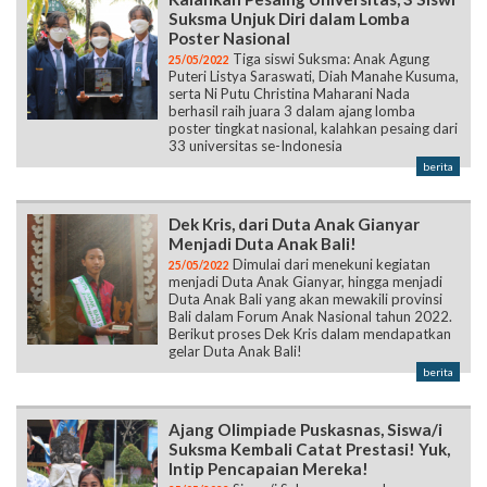
Puteri Listya Saraswati, Diah Manahe Kusuma,
serta Ni Putu Christina Maharani Nada
berhasil raih juara 3 dalam ajang lomba
poster tingkat nasional, kalahkan pesaing dari
33 universitas se-Indonesia
berita
Dek Kris, dari Duta Anak Gianyar
Menjadi Duta Anak Bali!
Dimulai dari menekuni kegiatan
25/05/2022
menjadi Duta Anak Gianyar, hingga menjadi
Duta Anak Bali yang akan mewakili provinsi
Bali dalam Forum Anak Nasional tahun 2022.
Berikut proses Dek Kris dalam mendapatkan
gelar Duta Anak Bali!
berita
Ajang Olimpiade Puskasnas, Siswa/i
Suksma Kembali Catat Prestasi! Yuk,
Intip Pencapaian Mereka!
Siswa/i Suksma menangkan
25/05/2022
olimpiade dan raih medali kembali! Kali ini
dalam ajang perlombaan olimpiade oleh
Pusat Kejuaraan Sains Nasional (Puskanas).