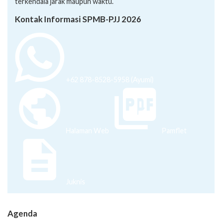
+62 878-8528-5958 (Ayumi)
Halaman Web
Pamflet
Juknis
Agenda
Suksma Podcast