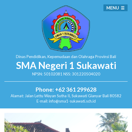
MENU
Dinas Pendidikan, Kepemudaan dan Olahraga
Provinsi Bali
SMA Negeri 1 Sukawati
NPSN: 50102081 NSS: 301220504020
Phone: +62 361 299628
Alamat:
Jalan Lettu Wayan Sutha II, Sukawati
Gianyar Bali 80582
E-mail: info@sma1-sukawati.sch.id