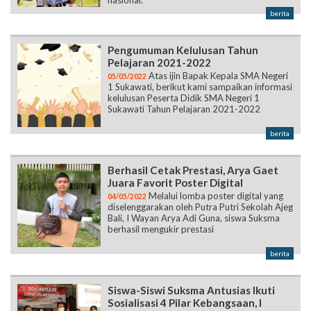
Pengumuman Kelulusan Tahun
Pelajaran 2021-2022
Atas ijin Bapak Kepala SMA Negeri
05/05/2022
1 Sukawati, berikut kami sampaikan informasi
kelulusan Peserta Didik SMA Negeri 1
Sukawati Tahun Pelajaran 2021-2022
berita
Berhasil Cetak Prestasi, Arya Gaet
Juara Favorit Poster Digital
Melalui lomba poster digital yang
04/05/2022
diselenggarakan oleh Putra Putri Sekolah Ajeg
Bali, I Wayan Arya Adi Guna, siswa Suksma
berhasil mengukir prestasi
berita
Siswa-Siswi Suksma Antusias Ikuti
Sosialisasi 4 Pilar Kebangsaan, I
Nyoman Parta: "Anak-Anak di Sini
Luar Biasa”
Anggota KSPAN Suksma dan
04/05/2022
masing masing 20 orang perwakilan anggota