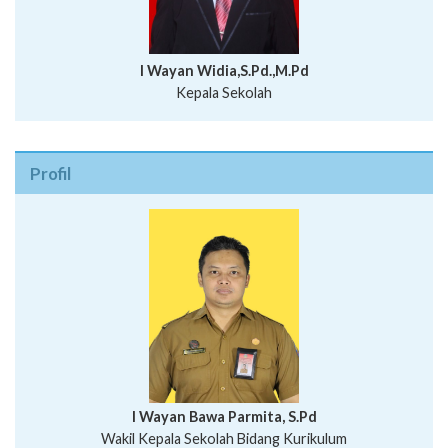
I Wayan Widia,S.Pd.,M.Pd
Kepala Sekolah
Profil
I Wayan Bawa Parmita, S.Pd
I Wayan Gede Aditya Pratita, S.Pd., M.Sn
Wakil Kepala Sekolah Bidang Kurikulum
Ni Wayan Nopi Sutantri, S.Pd.
Putu Suhartana, S.Pd.