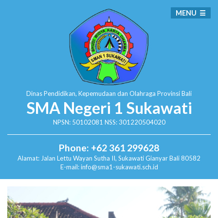
MENU
Dinas Pendidikan, Kepemudaan dan Olahraga
Provinsi Bali
SMA Negeri 1 Sukawati
NPSN: 50102081 NSS: 301220504020
Phone: +62 361 299628
Alamat:
Jalan Lettu Wayan Sutha II, Sukawati
Gianyar Bali 80582
E-mail: info@sma1-sukawati.sch.id