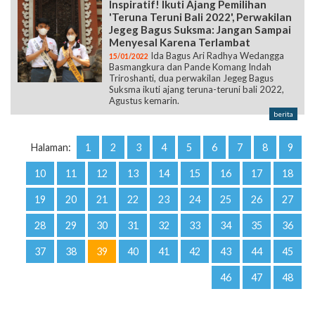
Inspiratif! Ikuti Ajang Pemilihan
'Teruna Teruni Bali 2022', Perwakilan
Jegeg Bagus Suksma: Jangan Sampai
Menyesal Karena Terlambat
Ida Bagus Ari Radhya Wedangga
15/01/2022
Basmangkura dan Pande Komang Indah
Triroshanti, dua perwakilan Jegeg Bagus
Suksma ikuti ajang teruna-teruni bali 2022,
Agustus kemarin.
berita
Halaman:
1
2
3
4
5
6
7
8
9
10
11
12
13
14
15
16
17
18
19
20
21
22
23
24
25
26
27
28
29
30
31
32
33
34
35
36
37
38
39
40
41
42
43
44
45
46
47
48