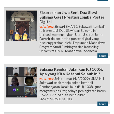
Ekspresikan Jiwa Seni, Dua Siswi
Suksma Gaet Prestasi Lomba Poster
Digital
Siswa/i SMAN 1 Sukawati kembali
05/03/2022
raih prestasi. Dua Siswi dari Suksma ini
berhasil memenangkan Juara 3 serta Juara
Favorit dalam lomba poster digital yang
diselenggarakan oleh Himpunana Mahasiswa
Program Studi Bimbingan dan Konseling
Universitas PGRI Mahadewa Indonesia.
berita
Suksma Kembali Jalankan PJJ 100%:
Apa yang Kita Ketahui Sejauh Ini?
Sejak Jumat (4/2/2022), SMA N 1
21/02/2022
Sukawati telah menjalankan kembali
Pembelajaran Jarak Jauh (PJJ) 100% guna
mengantisipasi terjadinya peningkatan kasus
Covid-19 di Satuan Pendidikan
SMA/SMK/SLB se-Bali.
berita