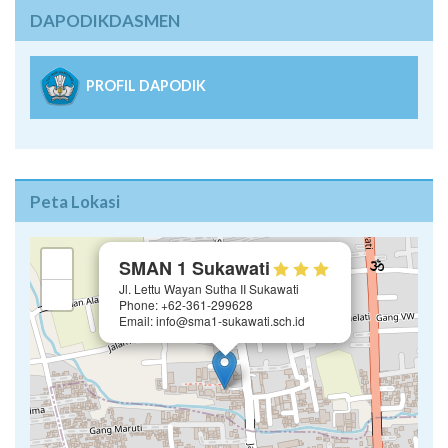
DAPODIKDASMEN
PROFIL DAPODIK
Peta Lokasi
×
+
SMAN 1 Sukawati
Jl. Lettu Wayan Sutha II Sukawati
−
Phone: +62-361-299628
Email: info@sma1-sukawati.sch.id