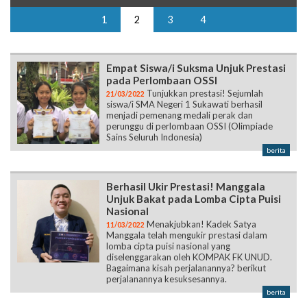
1
2
3
4
Empat Siswa/i Suksma Unjuk Prestasi
pada Perlombaan OSSI
Tunjukkan prestasi! Sejumlah
21/03/2022
siswa/i SMA Negeri 1 Sukawati berhasil
menjadi pemenang medali perak dan
perunggu di perlombaan OSSI (Olimpiade
Sains Seluruh Indonesia)
berita
Berhasil Ukir Prestasi! Manggala
Unjuk Bakat pada Lomba Cipta Puisi
Nasional
Menakjubkan! Kadek Satya
11/03/2022
Manggala telah mengukir prestasi dalam
lomba cipta puisi nasional yang
diselenggarakan oleh KOMPAK FK UNUD.
Bagaimana kisah perjalanannya? berikut
perjalanannya kesuksesannya.
berita