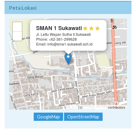
Peta Lokasi
×
+
SMAN 1 Sukawati
Jl. Lettu Wayan Sutha II Sukawati
−
Phone: +62-361-299628
Email: info@sma1-sukawati.sch.id
Leaflet
| ©
OpenStreetMap
contributors
GoogleMap
OpenStreetMap