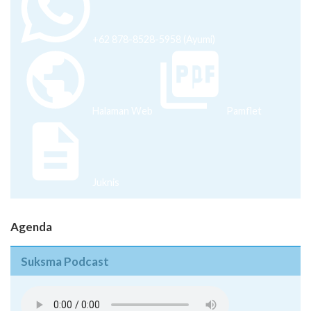
+62 878-8528-5958 (Ayumi)
Halaman Web
Pamflet
Juknis
Agenda
Suksma Podcast