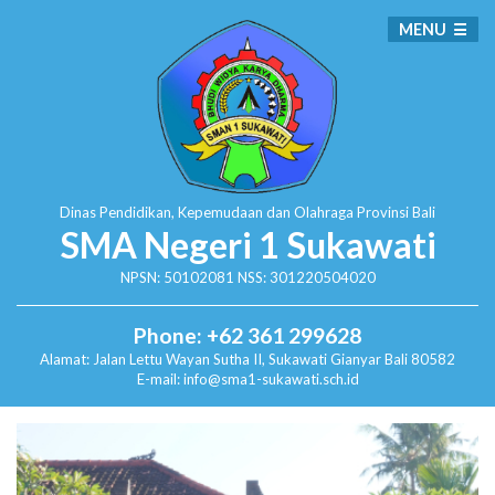
MENU
Dinas Pendidikan, Kepemudaan dan Olahraga
Provinsi Bali
SMA Negeri 1 Sukawati
NPSN: 50102081 NSS: 301220504020
Phone: +62 361 299628
Alamat:
Jalan Lettu Wayan Sutha II, Sukawati
Gianyar Bali 80582
E-mail: info@sma1-sukawati.sch.id