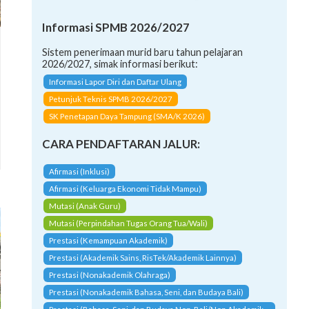
Informasi SPMB 2026/2027
Sistem penerimaan murid baru tahun pelajaran
2026/2027, simak informasi berikut:
Informasi Lapor Diri dan Daftar Ulang
Petunjuk Teknis SPMB 2026/2027
SK Penetapan Daya Tampung (SMA/K 2026)
CARA PENDAFTARAN JALUR:
Afirmasi (Inklusi)
Afirmasi (Keluarga Ekonomi Tidak Mampu)
Mutasi (Anak Guru)
Mutasi (Perpindahan Tugas Orang Tua/Wali)
Prestasi (Kemampuan Akademik)
Prestasi (Akademik Sains, RisTek/Akademik Lainnya)
Prestasi (Nonakademik Olahraga)
Prestasi (Nonakademik Bahasa, Seni, dan Budaya Bali)