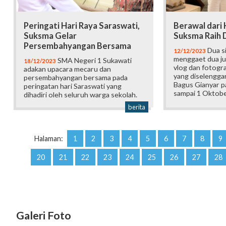
Peringati Hari Raya Saraswati,
Berawal dari 
Suksma Gelar
Suksma Raih 
Persembahyangan Bersama
Dua s
12/12/2023
menggaet dua ju
SMA Negeri 1 Sukawati
18/12/2023
vlog dan fotogra
adakan upacara mecaru dan
yang diselengga
persembahyangan bersama pada
Bagus Gianyar pa
peringatan hari Saraswati yang
sampai 1 Oktobe
dihadiri oleh seluruh warga sekolah.
berita
Halaman:
1
2
3
4
5
6
7
8
9
20
21
22
23
24
25
26
27
28
Galeri Foto