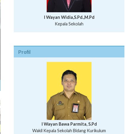
I Wayan Widia,S.Pd.,M.Pd
Kepala Sekolah
Profil
I Wayan Bawa Parmita, S.Pd
I Wayan Gede Aditya Pratita, S.Pd., M.Sn
Wakil Kepala Sekolah Bidang Kurikulum
Ni Wayan Nopi Sutantri, S.Pd.
Putu Suhartana, S.Pd.