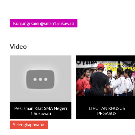
Kunjungi kami @sman1.sukawati
Video
Pesraman Kilat SMA Negeri
LIPUTAN KHUSUS
1 Sukawati
PEGASUS
Selengkapnya ≫