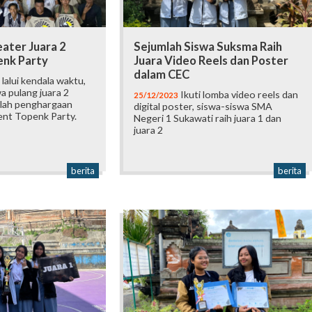
eater Juara 2
Sejumlah Siswa Suksma Raih
nk Party
Juara Video Reels dan Poster
dalam CEC
lalui kendala waktu,
a pulang juara 2
Ikuti lomba video reels dan
25/12/2023
lah penghargaan
digital poster, siswa-siswa SMA
ent Topenk Party.
Negeri 1 Sukawati raih juara 1 dan
juara 2
berita
berita