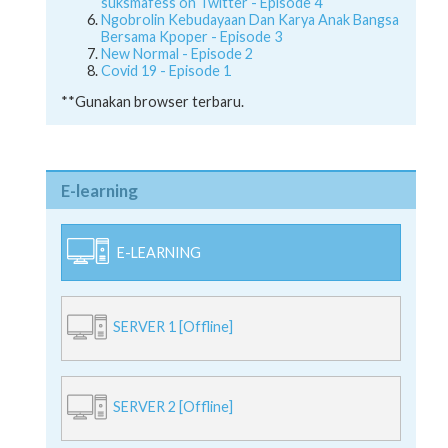
suksmafess on Twitter - Episode 4
Ngobrolin Kebudayaan Dan Karya Anak Bangsa
Bersama Kpoper - Episode 3
New Normal - Episode 2
Covid 19 - Episode 1
**Gunakan browser terbaru.
E-learning
E-LEARNING
SERVER 1 [Offline]
SERVER 2 [Offline]