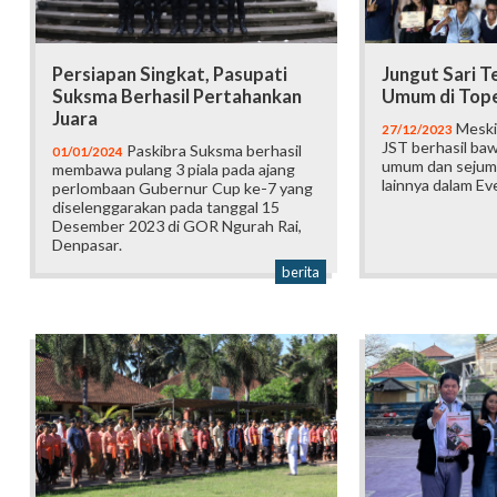
Persiapan Singkat, Pasupati
Jungut Sari T
Suksma Berhasil Pertahankan
Umum di Tope
Juara
Meski 
27/12/2023
JST berhasil baw
Paskibra Suksma berhasil
01/01/2024
umum dan sejum
membawa pulang 3 piala pada ajang
lainnya dalam Ev
perlombaan Gubernur Cup ke-7 yang
diselenggarakan pada tanggal 15
Desember 2023 di GOR Ngurah Rai,
Denpasar.
berita