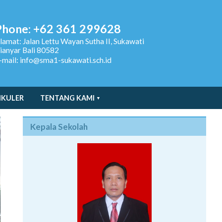
Phone: +62 361 299628
lamat:
Jalan Lettu Wayan Sutha II, Sukawati
ianyar Bali 80582
-mail: info@sma1-sukawati.sch.id
IKULER
TENTANG KAMI
Kepala Sekolah