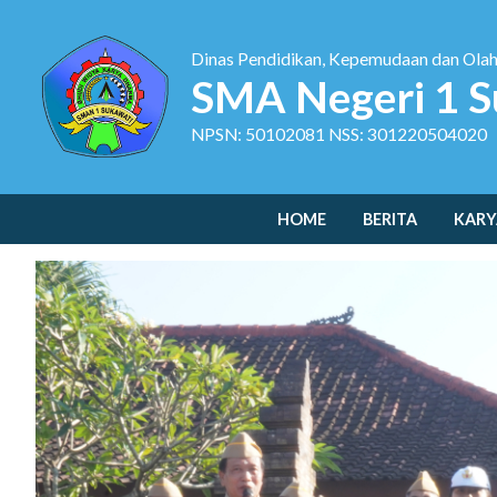
Dinas Pendidikan, Kepemudaan dan Ola
SMA Negeri 1 S
NPSN: 50102081 NSS: 301220504020
HOME
BERITA
KARY