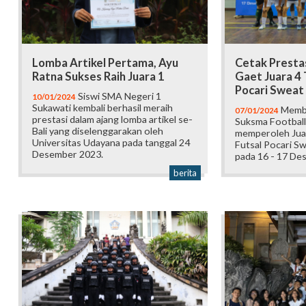
Lomba Artikel Pertama, Ayu
Cetak Prestas
Ratna Sukses Raih Juara 1
Gaet Juara 4
Pocari Sweat
Siswi SMA Negeri 1
10/01/2024
Sukawati kembali berhasil meraih
Memba
07/01/2024
prestasi dalam ajang lomba artikel se-
Suksma Football 
Bali yang diselenggarakan oleh
memperoleh Jua
Universitas Udayana pada tanggal 24
Futsal Pocari Sw
Desember 2023.
pada 16 - 17 De
berita