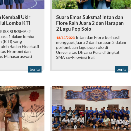
 Kembali Ukir
Suara Emas Suksma! Intan dan
lui Lomba KTI
Fiore Raih Juara 2 dan Harapan
2 Lagu Pop Solo
RISS SUKSMA-2
juara 1 dalam lomba
Intan dan Fiore berhasil
18/12/2023
ah (KTI) yang
menggaet juara 2 dan harapan 2 dalam
 oleh Badan Eksekutif
perlombaan lagu pop solo di
ltas Ekonomi dan
Universitas Dhyana Pura di tingkat
tas Mahasaraswati
SMA se-Provinsi Bali.
berita
berita