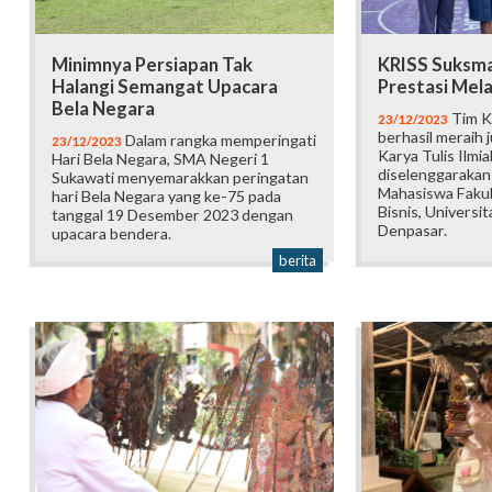
Minimnya Persiapan Tak
KRISS Suksma
Halangi Semangat Upacara
Prestasi Mela
Bela Negara
Tim K
23/12/2023
berhasil meraih 
Dalam rangka memperingati
23/12/2023
Karya Tulis Ilmi
Hari Bela Negara, SMA Negeri 1
diselenggarakan
Sukawati menyemarakkan peringatan
Mahasiswa Faku
hari Bela Negara yang ke-75 pada
Bisnis, Universi
tanggal 19 Desember 2023 dengan
Denpasar.
upacara bendera.
berita