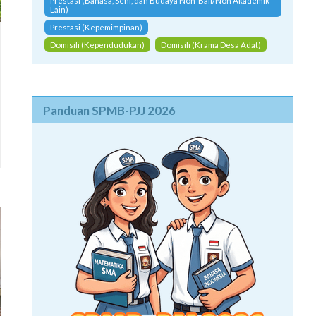
Prestasi (Bahasa, Seni, dan Budaya Non-Bali/Non Akademik
Lain)
Prestasi (Kepemimpinan)
Domisili (Kependudukan)
Domisili (Krama Desa Adat)
Panduan SPMB-PJJ 2026