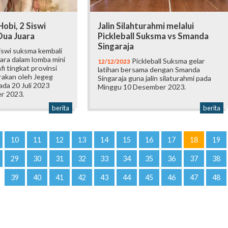
Hobi, 2 Siswi
Jalin Silahturahmi melalui
Dua Juara
Pickleball Suksma vs Smanda
Singaraja
iswi suksma kembali
ara dalam lomba mini
Pickleball Suksma gelar
12/12/2023
fi tingkat provinsi
latihan bersama dengan Smanda
rakan oleh Jegeg
Singaraja guna jalin silaturahmi pada
da 20 Juli 2023
Minggu 10 Desember 2023.
r 2023.
berita
berita
10
11
12
13
14
15
16
17
18
19
29
30
31
32
33
34
35
36
37
38
39
40
41
42
43
44
45
46
47
48