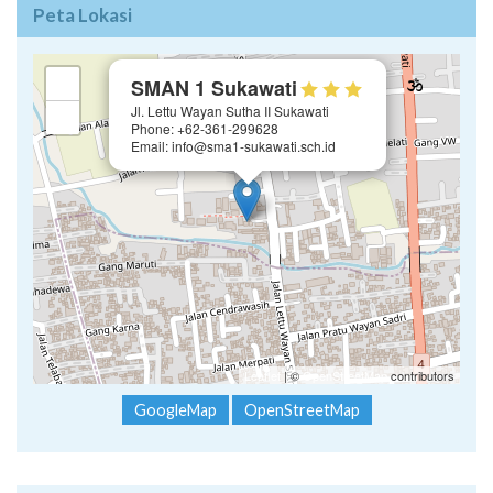
×
+
SMAN 1 Sukawati
Jl. Lettu Wayan Sutha II Sukawati
−
Phone: +62-361-299628
Email: info@sma1-sukawati.sch.id
Leaflet
| ©
OpenStreetMap
contributors
GoogleMap
OpenStreetMap
Follow Kami :