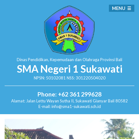
MENU
Dinas Pendidikan, Kepemudaan dan Olahraga
Provinsi Bali
SMA Negeri 1 Sukawati
NPSN: 50102081 NSS: 301220504020
Phone: +62 361 299628
Alamat:
Jalan Lettu Wayan Sutha II, Sukawati
Gianyar Bali 80582
E-mail: info@sma1-sukawati.sch.id