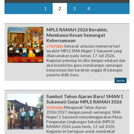
MPLS RAMAH 2026 Berakhir,
Membawa Kesan Semangat
Kebersamaan
Semarak antusias mewarnai hari
17/07/2026
terakhir MPLS SMA Negeri 1 Sukawati yang
dilaksanakan pada Jumat, 17 Juli 2026.
Kegiatan penutup ini diisi dengan edukasi dan
aksi kreativitas guna membangun semangat
berprestasi dan karakter unggul di kalangan
peserta didik baru.
berita
Sambut Tahun Ajaran Baru! SMAN 1
Sukawati Gelar MPLS RAMAH 2026
Mengawali Tahun Ajaran
13/07/2026
2026/2027 dengan penuh semangat, SMA
Negeri 1 Sukawati menyelenggarakan Masa
Pengenalan Lingkungan Sekolah (MPLS)
RAMAH 2026 pada Senin, 13 Juli 2026.
Kegiatan ini bertujuan untuk membekali
peserta didik baru agar lebih mengenal
lingkungan sekolah, mengembangkan potensi
diri, serta mempersiapkan diri mengikuti
proses pembelajaran.