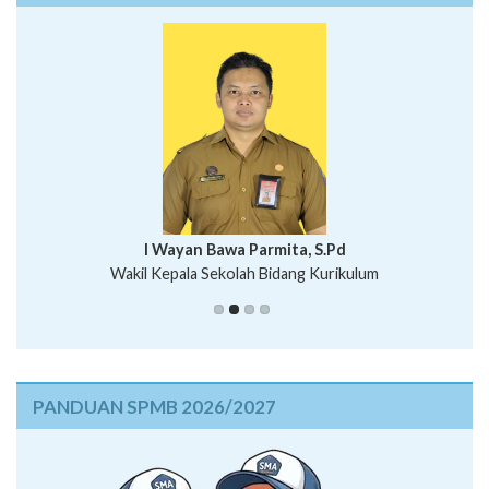
I Wayan Bawa Parmita, S.Pd
I Wayan Gede Aditya Pratita, S.Pd., M.Sn
Wakil Kepala Sekolah Bidang Kurikulum
Ni Wayan Nopi Sutantri, S.Pd.
Putu Suhartana, S.Pd.
PANDUAN SPMB 2026/2027