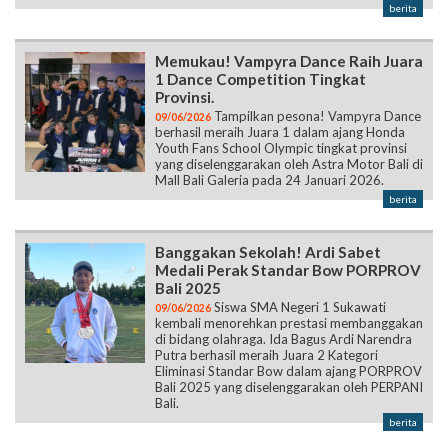
1 Dance Competition Tingkat
Provinsi.
Tampilkan pesona! Vampyra Dance
09/06/2026
berhasil meraih Juara 1 dalam ajang Honda
Youth Fans School Olympic tingkat provinsi
yang diselenggarakan oleh Astra Motor Bali di
Mall Bali Galeria pada 24 Januari 2026.
berita
Banggakan Sekolah! Ardi Sabet
Medali Perak Standar Bow PORPROV
Bali 2025
Siswa SMA Negeri 1 Sukawati
09/06/2026
kembali menorehkan prestasi membanggakan
di bidang olahraga. Ida Bagus Ardi Narendra
Putra berhasil meraih Juara 2 Kategori
Eliminasi Standar Bow dalam ajang PORPROV
Bali 2025 yang diselenggarakan oleh PERPANI
Bali.
berita
Halaman:
1
2
3
4
5
6
7
8
9
10
11
12
13
14
15
16
17
18