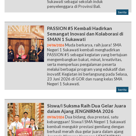
PASSION #5 Kembali Hadirkan
Semangat Inovasi dan Kolaborasi di
SMAN 1 Sukawati
Muda berkarya, raih juara! SMA
24/06/2026
Negeri 1 Sukawati kembali menghadirkan
PASSION #5 sebagai kegiatan yang bertujuan
mengembangkan bakat, minat, kreativitas,
serta memperluas pengalaman peserta
melalui berbagai program yang edukatif dan
inovatif. Kegiatan ini berlangsung pada Selasa,
23 Juni 2026 di GOR dan ruang kelas SMA
Negeri 1 Sukawati.
berita
Siswa/i Suksma Raih Dua Gelar Juara
dalam Ajang JENGNIRMA 2026
Dua bidang, dua prestasi, satu
09/06/2026
kebanggaan! Siswa/i SMA Negeri 1 Sukawati
kembali mengukir prestasi gemilang dengan
berhasil meraih dua gelar juara dalam ajang
Jenggala Nirmana Karmana (JENGNIRMA)
2026 yang diselenggarakan oleh High School
Ambassador berkolaborasi bersama Siswa
Siswi Berprestasi.