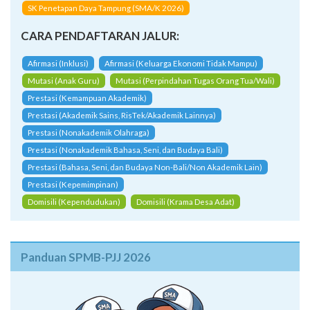
SK Penetapan Daya Tampung (SMA/K 2026)
CARA PENDAFTARAN JALUR:
Afirmasi (Inklusi)
Afirmasi (Keluarga Ekonomi Tidak Mampu)
Mutasi (Anak Guru)
Mutasi (Perpindahan Tugas Orang Tua/Wali)
Prestasi (Kemampuan Akademik)
Prestasi (Akademik Sains, RisTek/Akademik Lainnya)
Prestasi (Nonakademik Olahraga)
Prestasi (Nonakademik Bahasa, Seni, dan Budaya Bali)
Prestasi (Bahasa, Seni, dan Budaya Non-Bali/Non Akademik Lain)
Prestasi (Kepemimpinan)
Domisili (Kependudukan)
Domisili (Krama Desa Adat)
Panduan SPMB-PJJ 2026