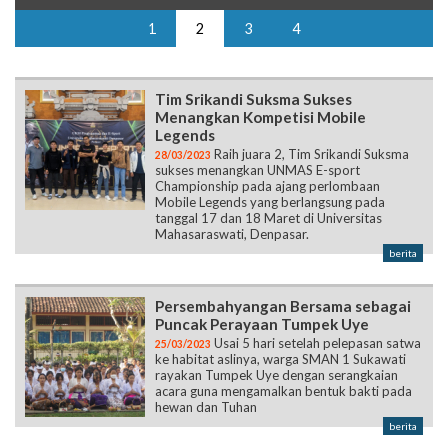
1
2
3
4
Tim Srikandi Suksma Sukses
Menangkan Kompetisi Mobile
Legends
Raih juara 2, Tim Srikandi Suksma
28/03/2023
sukses menangkan UNMAS E-sport
Championship pada ajang perlombaan
Mobile Legends yang berlangsung pada
tanggal 17 dan 18 Maret di Universitas
Mahasaraswati, Denpasar.
berita
Persembahyangan Bersama sebagai
Puncak Perayaan Tumpek Uye
Usai 5 hari setelah pelepasan satwa
25/03/2023
ke habitat aslinya, warga SMAN 1 Sukawati
rayakan Tumpek Uye dengan serangkaian
acara guna mengamalkan bentuk bakti pada
hewan dan Tuhan
berita