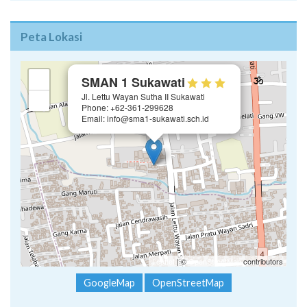
Peta Lokasi
×
+
SMAN 1 Sukawati
Jl. Lettu Wayan Sutha II Sukawati
−
Phone: +62-361-299628
Email: info@sma1-sukawati.sch.id
Leaflet
| ©
OpenStreetMap
contributors
GoogleMap
OpenStreetMap