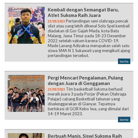
Kembali dengan Semangat Baru,
Atlet Suksma Raih Juara
Pertandingan seni olahraga pencak
21/03/2023
silat atau yang lebih dikenal Solo Spel kembali
diadakan di Gor Gajah Mada, kota Batu
Malang, Jawa Timur pada 18-23 Desember
2022 setelah vakum karena COVID-19.
Made Lanang Adiyaksa merupakan salah satu
siswa SMA N 1 Sukawati yang mengikuti ajang
pertandingan tersebut.
berita
Pergi Mencari Pengalaman, Pulang
dengan Juara di Genggaman
Tim basketball Suksma berhasil
21/03/2023
meraih juara 3 pada Porjar (Pekan Olahraga
Pelajar) cabang Basketball tahunan yang
diselenggarakan di Gianyar. Tepatnya
berlokasi di GOR Kebo Iwa, yang dimulai dari
14-19 Maret 2023.
berita
Berbuah Manis, Siswi Suksma Raih