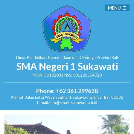
MENU
Dinas Pendidikan, Kepemudaan dan Olahraga
Provinsi Bali
SMA Negeri 1 Sukawati
NPSN: 50102081 NSS: 301220504020
Phone: +62 361 299628
Alamat:
Jalan Lettu Wayan Sutha II, Sukawati
Gianyar Bali 80582
E-mail: info@sma1-sukawati.sch.id