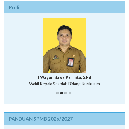
Profil
I Wayan Bawa Parmita, S.Pd
I Wayan Gede Aditya Pratita, S.Pd., M.Sn
Wakil Kepala Sekolah Bidang Kurikulum
Ni Wayan Nopi Sutantri, S.Pd.
Putu Suhartana, S.Pd.
PANDUAN SPMB 2026/2027