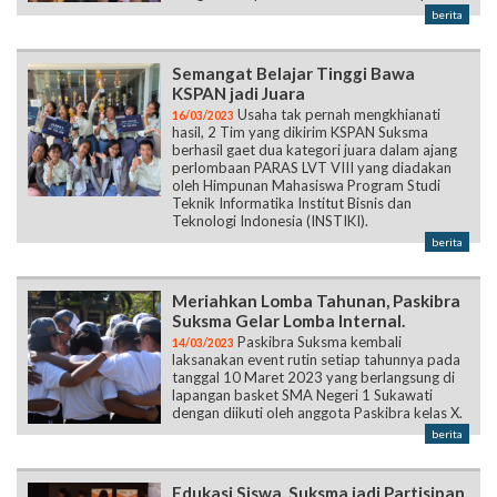
berita
Semangat Belajar Tinggi Bawa
KSPAN jadi Juara
Usaha tak pernah mengkhianati
16/03/2023
hasil, 2 Tim yang dikirim KSPAN Suksma
berhasil gaet dua kategori juara dalam ajang
perlombaan PARAS LVT VIII yang diadakan
oleh Himpunan Mahasiswa Program Studi
Teknik Informatika Institut Bisnis dan
Teknologi Indonesia (INSTIKI).
berita
Meriahkan Lomba Tahunan, Paskibra
Suksma Gelar Lomba Internal.
Paskibra Suksma kembali
14/03/2023
laksanakan event rutin setiap tahunnya pada
tanggal 10 Maret 2023 yang berlangsung di
lapangan basket SMA Negeri 1 Sukawati
dengan diikuti oleh anggota Paskibra kelas X.
berita
Edukasi Siswa, Suksma jadi Partisipan