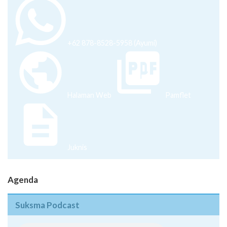
+62 878-8528-5958 (Ayumi)
Halaman Web
Pamflet
Juknis
Agenda
Suksma Podcast