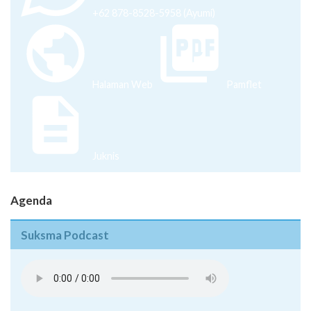
Halaman Web
Pamflet
Juknis
Agenda
Suksma Podcast
Pentingnya Menguasai Skill di Era Milenial - Episode 08
Inovasi Bisnis di Tengah Pandemi - Episode 07
Proses Pendewasaan Diri Yang Didampingi Oleh Rasa
Insecure Dan Overthinking - Episode 6