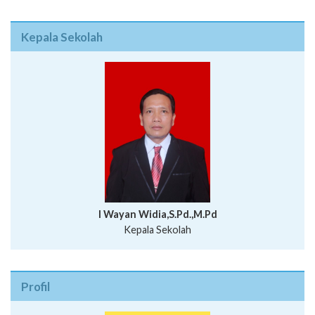
I Wayan Widia,S.Pd.,M.Pd
Kepala Sekolah
Profil