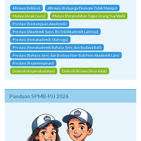
Prestasi (Kemampuan Akademik)
Prestasi (Akademik Sains, RisTek/Akademik Lainnya)
Prestasi (Nonakademik Olahraga)
Prestasi (Nonakademik Bahasa, Seni, dan Budaya Bali)
Prestasi (Bahasa, Seni, dan Budaya Non-Bali/Non Akademik Lain)
Prestasi (Kepemimpinan)
Domisili (Kependudukan)
Domisili (Krama Desa Adat)
Panduan SPMB-PJJ 2026