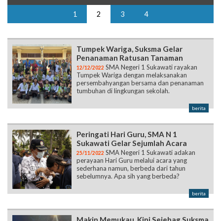
Tumpek Wariga, Suksma Gelar
Penanaman Ratusan Tanaman
SMA Negeri 1 Sukawati rayakan
12/12/2022
Tumpek Wariga dengan melaksanakan
persembahyangan bersama dan penanaman
tumbuhan di lingkungan sekolah.
berita
Peringati Hari Guru, SMA N 1
Sukawati Gelar Sejumlah Acara
SMA Negeri 1 Sukawati adakan
25/11/2022
perayaan Hari Guru melalui acara yang
sederhana namun, berbeda dari tahun
sebelumnya. Apa sih yang berbeda?
berita
Makin Memukau, Kini Sejebag Suksma
Turut Dalam Opening FSBJ IV
Tampil menawan, Sejebag Suksma
01/11/2022
berkesempatan untuk berpartisipasi di
pergelaran Opening FSBJ IV pada Minggu, 9