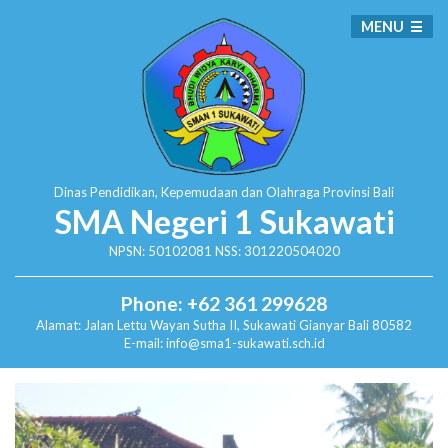
MENU
Dinas Pendidikan, Kepemudaan dan Olahraga
Provinsi Bali
SMA Negeri 1 Sukawati
NPSN: 50102081 NSS: 301220504020
Phone: +62 361 299628
Alamat:
Jalan Lettu Wayan Sutha II, Sukawati
Gianyar Bali 80582
E-mail: info@sma1-sukawati.sch.id