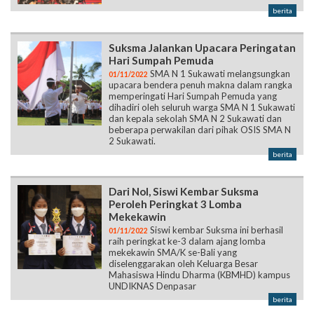
Suksma Jalankan Upacara Peringatan
Hari Sumpah Pemuda
SMA N 1 Sukawati melangsungkan
01/11/2022
upacara bendera penuh makna dalam rangka
memperingati Hari Sumpah Pemuda yang
dihadiri oleh seluruh warga SMA N 1 Sukawati
dan kepala sekolah SMA N 2 Sukawati dan
beberapa perwakilan dari pihak OSIS SMA N
2 Sukawati.
berita
Dari Nol, Siswi Kembar Suksma
Peroleh Peringkat 3 Lomba
Mekekawin
Siswi kembar Suksma ini berhasil
01/11/2022
raih peringkat ke-3 dalam ajang lomba
mekekawin SMA/K se-Bali yang
diselenggarakan oleh Keluarga Besar
Mahasiswa Hindu Dharma (KBMHD) kampus
UNDIKNAS Denpasar
berita
Sempat Vakum, Pramuka Suksma
Kembali Gelar SKC IX