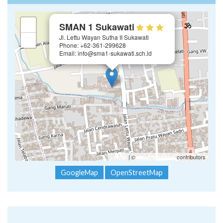
Jl. Lettu Wayan Sutha II Sukawati
−
Phone: +62-361-299628
Email: info@sma1-sukawati.sch.id
Leaflet
| ©
OpenStreetMap
contributors
GoogleMap
OpenStreetMap
Follow Kami :