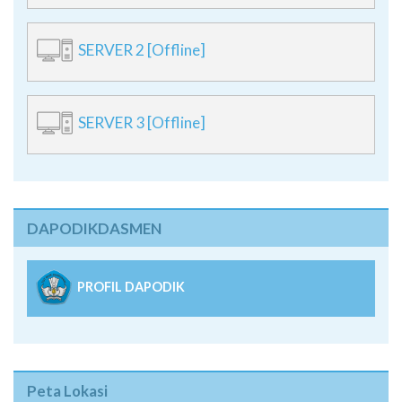
SERVER 3 [Offline]
DAPODIKDASMEN
PROFIL DAPODIK
Peta Lokasi
×
+
SMAN 1 Sukawati