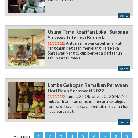
Usung Tema Kearifan Lokal, Suasana
Saraswati Terasa Berbeda
Antusiasme warga Suksma ikuti
22/10/2022
rangkaian kegiatan menjelang Hari Raya
Saraswati yang cukup berbeda dari tahun-
tahun sebelumnya.
berita
Lomba Gebogan Ramaikan Perayaan
Hari Raya Saraswati 2022
Jumat, 21 Oktober 2022 SMA N 1
21/10/2022
Sukawati adakan upacara mecaru sekaligus
lomba gebogan sebagai bentuk perayaan hari
raya Saraswati.
berita
Halaman:
1
2
3
4
5
6
7
8
9
10
11
12
13
14
15
16
17
18