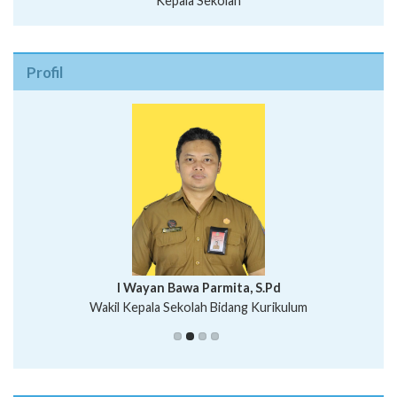
Kepala Sekolah
Profil
I Wayan Bawa Parmita, S.Pd
I Wayan Gede Aditya Pratita, S.Pd., M.Sn
Wakil Kepala Sekolah Bidang Kurikulum
Ni Wayan Nopi Sutantri, S.Pd.
Putu Suhartana, S.Pd.