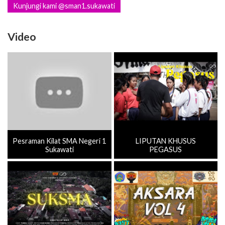
Kunjungi kami @sman1.sukawati
Video
Pesraman Kilat SMA Negeri 1
LIPUTAN KHUSUS
Sukawati
PEGASUS