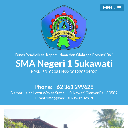
MENU
Dinas Pendidikan, Kepemudaan dan Olahraga
Provinsi Bali
SMA Negeri 1 Sukawati
NPSN: 50102081 NSS: 301220504020
Phone: +62 361 299628
Alamat:
Jalan Lettu Wayan Sutha II, Sukawati
Gianyar Bali 80582
E-mail: info@sma1-sukawati.sch.id