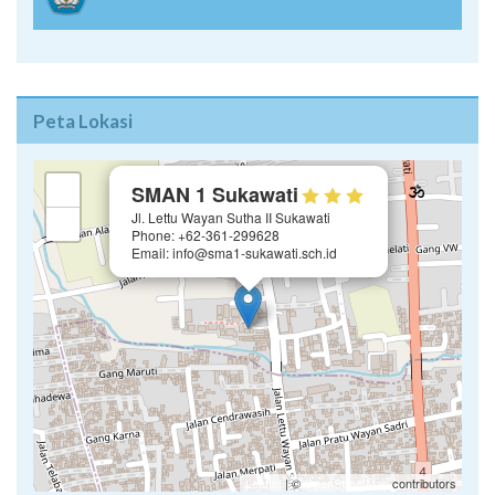
Peta Lokasi
×
+
SMAN 1 Sukawati
Jl. Lettu Wayan Sutha II Sukawati
−
Phone: +62-361-299628
Email: info@sma1-sukawati.sch.id
Leaflet
| ©
OpenStreetMap
contributors