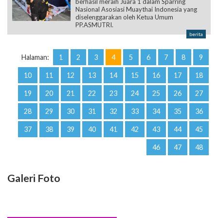
berhasil meraih Juara 1 dalam Sparring
Nasional Asosiasi Muaythai Indonesia yang
diselenggarakan oleh Ketua Umum
PP.ASMUTRI.
berita
Halaman:
1
2
3
4
5
6
7
8
9
10
11
12
13
14
15
16
17
18
19
20
21
22
23
24
25
26
27
28
29
30
31
32
33
34
35
36
37
38
39
40
41
42
43
44
45
46
47
48
Galeri Foto