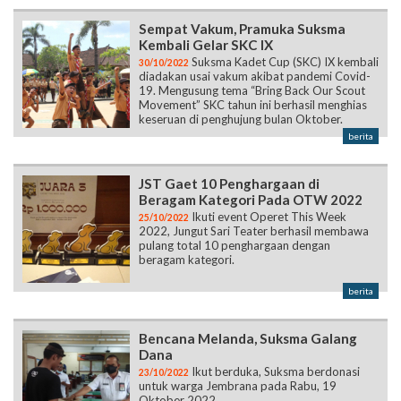
Sempat Vakum, Pramuka Suksma
Kembali Gelar SKC IX
Suksma Kadet Cup (SKC) IX kembali
30/10/2022
diadakan usai vakum akibat pandemi Covid-
19. Mengusung tema “Bring Back Our Scout
Movement” SKC tahun ini berhasil menghias
keseruan di penghujung bulan Oktober.
berita
JST Gaet 10 Penghargaan di
Beragam Kategori Pada OTW 2022
Ikuti event Operet This Week
25/10/2022
2022, Jungut Sari Teater berhasil membawa
pulang total 10 penghargaan dengan
beragam kategori.
berita
Bencana Melanda, Suksma Galang
Dana
Ikut berduka, Suksma berdonasi
23/10/2022
untuk warga Jembrana pada Rabu, 19
Oktober 2022.