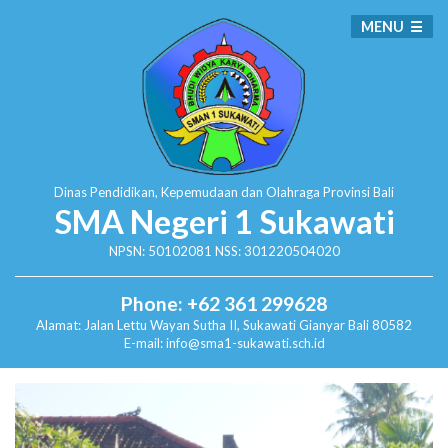
MENU
Dinas Pendidikan, Kepemudaan dan Olahraga
Provinsi Bali
SMA Negeri 1 Sukawati
NPSN: 50102081 NSS: 301220504020
Phone: +62 361 299628
Alamat:
Jalan Lettu Wayan Sutha II, Sukawati
Gianyar Bali 80582
E-mail: info@sma1-sukawati.sch.id