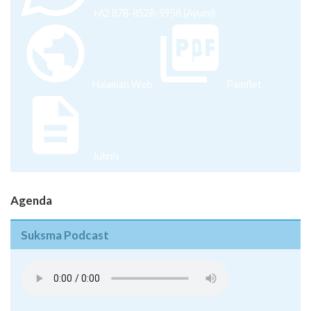
+62 878-8528-5958 (Ayumi)
Halaman Web
Pamflet
Juknis
Agenda
Suksma Podcast