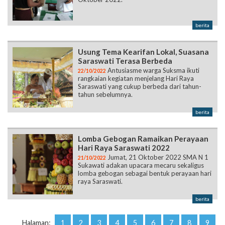
berita
Usung Tema Kearifan Lokal, Suasana
Saraswati Terasa Berbeda
Antusiasme warga Suksma ikuti
22/10/2022
rangkaian kegiatan menjelang Hari Raya
Saraswati yang cukup berbeda dari tahun-
tahun sebelumnya.
berita
Lomba Gebogan Ramaikan Perayaan
Hari Raya Saraswati 2022
Jumat, 21 Oktober 2022 SMA N 1
21/10/2022
Sukawati adakan upacara mecaru sekaligus
lomba gebogan sebagai bentuk perayaan hari
raya Saraswati.
berita
Halaman:
1
2
3
4
5
6
7
8
9