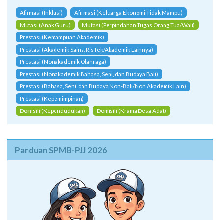
Afirmasi (Inklusi)
Afirmasi (Keluarga Ekonomi Tidak Mampu)
Mutasi (Anak Guru)
Mutasi (Perpindahan Tugas Orang Tua/Wali)
Prestasi (Kemampuan Akademik)
Prestasi (Akademik Sains, RisTek/Akademik Lainnya)
Prestasi (Nonakademik Olahraga)
Prestasi (Nonakademik Bahasa, Seni, dan Budaya Bali)
Prestasi (Bahasa, Seni, dan Budaya Non-Bali/Non Akademik Lain)
Prestasi (Kepemimpinan)
Domisili (Kependudukan)
Domisili (Krama Desa Adat)
Panduan SPMB-PJJ 2026