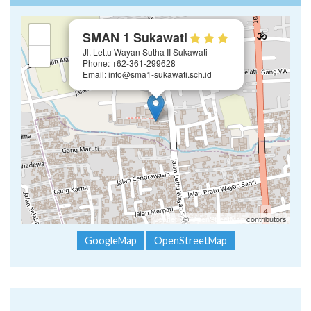
×
+
SMAN 1 Sukawati
Jl. Lettu Wayan Sutha II Sukawati
−
Phone: +62-361-299628
Email: info@sma1-sukawati.sch.id
Leaflet
| ©
OpenStreetMap
contributors
GoogleMap
OpenStreetMap