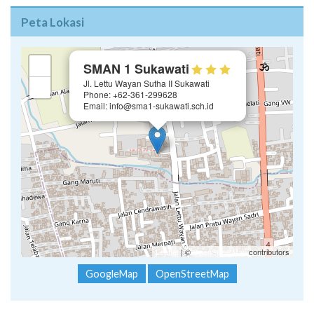
Peta Lokasi
×
+
SMAN 1 Sukawati
Jl. Lettu Wayan Sutha II Sukawati
−
Phone: +62-361-299628
Email: info@sma1-sukawati.sch.id
Leaflet
| ©
OpenStreetMap
contributors
GoogleMap
OpenStreetMap