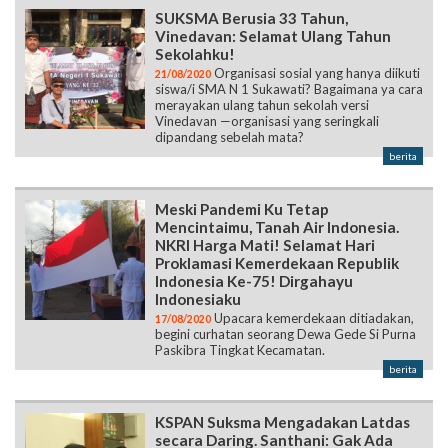
SUKSMA Berusia 33 Tahun,
Vinedavan: Selamat Ulang Tahun
Sekolahku!
Organisasi sosial yang hanya diikuti
21/08/2020
siswa/i SMA N 1 Sukawati? Bagaimana ya cara
merayakan ulang tahun sekolah versi
Vinedavan —organisasi yang seringkali
dipandang sebelah mata?
berita
Meski Pandemi Ku Tetap
Mencintaimu, Tanah Air Indonesia.
NKRI Harga Mati! Selamat Hari
Proklamasi Kemerdekaan Republik
Indonesia Ke-75! Dirgahayu
Indonesiaku
Upacara kemerdekaan ditiadakan,
17/08/2020
begini curhatan seorang Dewa Gede Si Purna
Paskibra Tingkat Kecamatan.
berita
KSPAN Suksma Mengadakan Latdas
secara Daring. Santhani: Gak Ada