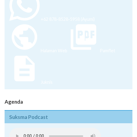
+62 878-8528-5958 (Ayumi)
Halaman Web
Pamflet
Juknis
Agenda
Suksma Podcast