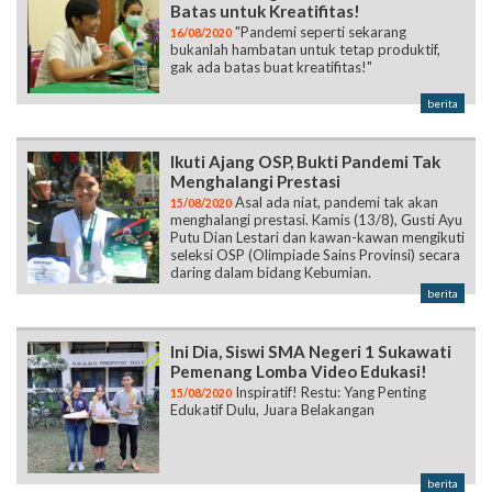
Batas untuk Kreatifitas!
"Pandemi seperti sekarang
16/08/2020
bukanlah hambatan untuk tetap produktif,
gak ada batas buat kreatifitas!"
berita
Ikuti Ajang OSP, Bukti Pandemi Tak
Menghalangi Prestasi
Asal ada niat, pandemi tak akan
15/08/2020
menghalangi prestasi. Kamis (13/8), Gusti Ayu
Putu Dian Lestari dan kawan-kawan mengikuti
seleksi OSP (Olimpiade Sains Provinsi) secara
daring dalam bidang Kebumian.
berita
Ini Dia, Siswi SMA Negeri 1 Sukawati
Pemenang Lomba Video Edukasi!
Inspiratif! Restu: Yang Penting
15/08/2020
Edukatif Dulu, Juara Belakangan
berita