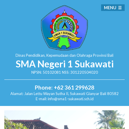
MENU
Dinas Pendidikan, Kepemudaan dan Olahraga
Provinsi Bali
SMA Negeri 1 Sukawati
NPSN: 50102081 NSS: 301220504020
Phone: +62 361 299628
Alamat:
Jalan Lettu Wayan Sutha II, Sukawati
Gianyar Bali 80582
E-mail: info@sma1-sukawati.sch.id