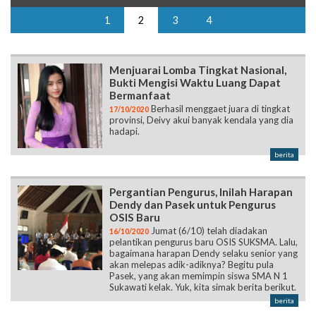
1
2
3
4
Menjuarai Lomba Tingkat Nasional,
Bukti Mengisi Waktu Luang Dapat
Bermanfaat
Berhasil menggaet juara di tingkat
17/10/2020
provinsi, Deivy akui banyak kendala yang dia
hadapi.
berita
Pergantian Pengurus, Inilah Harapan
Dendy dan Pasek untuk Pengurus
OSIS Baru
Jumat (6/10) telah diadakan
16/10/2020
pelantikan pengurus baru OSIS SUKSMA. Lalu,
bagaimana harapan Dendy selaku senior yang
akan melepas adik-adiknya? Begitu pula
Pasek, yang akan memimpin siswa SMA N 1
Sukawati kelak. Yuk, kita simak berita berikut.
berita