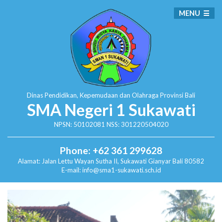
MENU
Dinas Pendidikan, Kepemudaan dan Olahraga
Provinsi Bali
SMA Negeri 1 Sukawati
NPSN: 50102081 NSS: 301220504020
Phone: +62 361 299628
Alamat:
Jalan Lettu Wayan Sutha II, Sukawati
Gianyar Bali 80582
E-mail: info@sma1-sukawati.sch.id