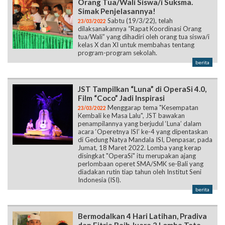
Orang Tua/Wali Siswa/i Suksma.
Simak Penjelasannya!
Sabtu (19/3/22), telah
23/03/2022
dilaksanakannya “Rapat Koordinasi Orang
tua/Wali” yang dihadiri oleh orang tua siswa/i
kelas X dan XI untuk membahas tentang
program-program sekolah.
berita
JST Tampilkan “Luna” di OperaSi 4.0,
Film “Coco” Jadi Inspirasi
Menggarap tema "Kesempatan
23/03/2022
Kembali ke Masa Lalu", JST bawakan
penampilannya yang berjudul ‘Luna’ dalam
acara ‘Operetnya ISI’ ke-4 yang dipentaskan
di Gedung Natya Mandala ISI, Denpasar, pada
Jumat, 18 Maret 2022. Lomba yang kerap
disingkat "OperaSi" itu merupakan ajang
perlombaan operet SMA/SMK se-Bali yang
diadakan rutin tiap tahun oleh Institut Seni
Indonesia (ISI).
berita
Bermodalkan 4 Hari Latihan, Pradiva