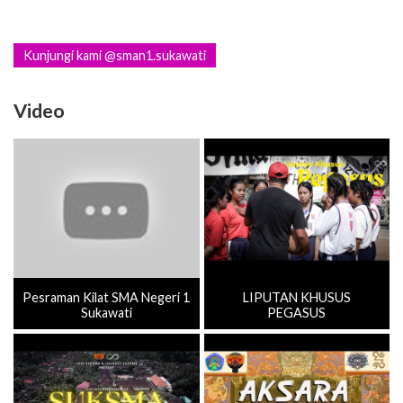
Kunjungi kami @sman1.sukawati
Video
Pesraman Kilat SMA Negeri 1
LIPUTAN KHUSUS
Sukawati
PEGASUS