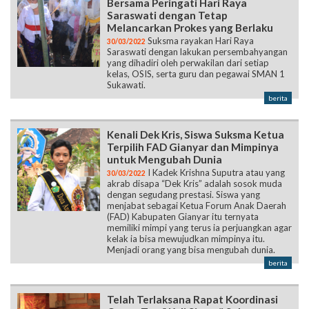
Bersama Peringati Hari Raya
Saraswati dengan Tetap
Melancarkan Prokes yang Berlaku
Suksma rayakan Hari Raya
30/03/2022
Saraswati dengan lakukan persembahyangan
yang dihadiri oleh perwakilan dari setiap
kelas, OSIS, serta guru dan pegawai SMAN 1
Sukawati.
berita
Kenali Dek Kris, Siswa Suksma Ketua
Terpilih FAD Gianyar dan Mimpinya
untuk Mengubah Dunia
I Kadek Krishna Suputra atau yang
30/03/2022
akrab disapa “Dek Kris” adalah sosok muda
dengan segudang prestasi. Siswa yang
menjabat sebagai Ketua Forum Anak Daerah
(FAD) Kabupaten Gianyar itu ternyata
memiliki mimpi yang terus ia perjuangkan agar
kelak ia bisa mewujudkan mimpinya itu.
Menjadi orang yang bisa mengubah dunia.
berita
Telah Terlaksana Rapat Koordinasi