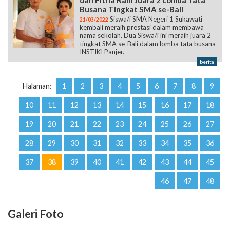
dan Fitria Raih Juara 2 Lomba Tata
Busana Tingkat SMA se-Bali
Siswa/i SMA Negeri 1 Sukawati
21/03/2022
kembali meraih prestasi dalam membawa
nama sekolah. Dua Siswa/i ini meraih juara 2
tingkat SMA se-Bali dalam lomba tata busana
INSTIKI Panjer.
berita
Halaman:
1
2
3
4
5
6
7
8
9
10
11
12
13
14
15
16
17
18
19
20
21
22
23
24
25
26
27
28
29
30
31
32
33
34
35
36
37
38
39
40
41
42
43
44
45
46
47
48
Galeri Foto