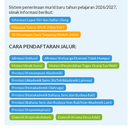
Sistem penerimaan murid baru tahun pelajaran 2026/2027,
simak informasi berikut:
Informasi Lapor Diri dan Daftar Ulang
Petunjuk Teknis SPMB 2026/2027
SK Penetapan Daya Tampung (SMA/K 2026)
CARA PENDAFTARAN JALUR:
Afirmasi (Inklusi)
Afirmasi (Keluarga Ekonomi Tidak Mampu)
Mutasi (Anak Guru)
Mutasi (Perpindahan Tugas Orang Tua/Wali)
Prestasi (Kemampuan Akademik)
Prestasi (Akademik Sains, RisTek/Akademik Lainnya)
Prestasi (Nonakademik Olahraga)
Prestasi (Nonakademik Bahasa, Seni, dan Budaya Bali)
Prestasi (Bahasa, Seni, dan Budaya Non-Bali/Non Akademik Lain)
Prestasi (Kepemimpinan)
Domisili (Kependudukan)
Domisili (Krama Desa Adat)