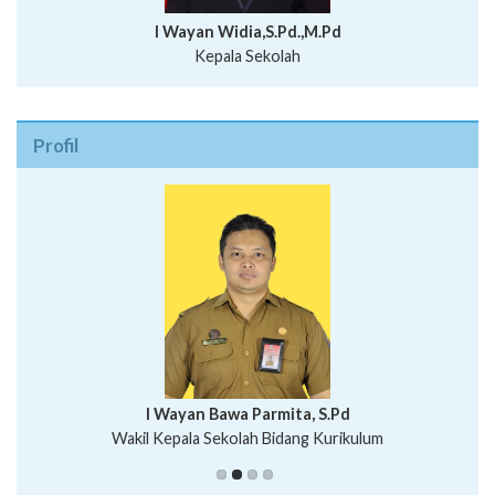
I Wayan Widia,S.Pd.,M.Pd
Kepala Sekolah
Profil
I Wayan Bawa Parmita, S.Pd
I Wayan Gede Aditya Pratita, S.Pd., M.Sn
Wakil Kepala Sekolah Bidang Kurikulum
Ni Wayan Nopi Sutantri, S.Pd.
Putu Suhartana, S.Pd.