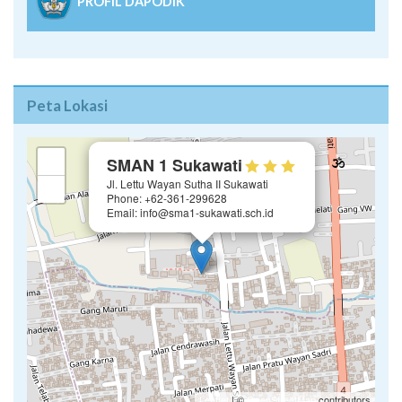
PROFIL DAPODIK
Peta Lokasi
×
+
SMAN 1 Sukawati
Jl. Lettu Wayan Sutha II Sukawati
−
Phone: +62-361-299628
Email: info@sma1-sukawati.sch.id
Leaflet
| ©
OpenStreetMap
contributors