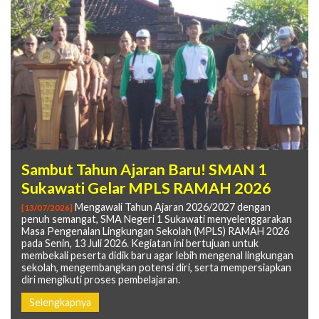
MPLS RAMAH 2026 Berakhir,
Sambut Tahun Ajaran Baru! SMAN 1
Lapor Diri dan Daftar Ulang SPMB SMA
SPMB PJJ SMA Resmi Dibuka:
Membawa Kesan Semangat
Sukawati Gelar MPLS RAMAH 2026
Negeri 1 Sukawati
Kesempatan Kembali Bersekolah untuk
Kebersamaan
Meraih Masa Depan Tanpa Batas
Mengawali Tahun Ajaran 2026/2027 dengan
Panduan resmi bagi calon peserta didik baru yang
[13/07/2026]
[09/07/2026]
penuh semangat, SMA Negeri 1 Sukawati menyelenggarakan
telah dinyatakan diterima melalui Sistem Penerimaan Murid
Semarak antusias mewarnai hari terakhir MPLS
Kembali sekolah, raih masa depan tanpa batas.
[17/07/2026]
[06/07/2026]
Masa Pengenalan Lingkungan Sekolah (MPLS) RAMAH 2026
Baru (SPMB) Tahun Pelajaran 2026/2027
SMA Negeri 1 Sukawati yang dilaksanakan pada Jumat, 17 Juli
SPMB PJJ SMA membuka kesempatan bagi masyarakat untuk
pada Senin, 13 Juli 2026. Kegiatan ini bertujuan untuk
2026. Kegiatan penutup ini diisi dengan edukasi dan aksi
melanjutkan pendidikan melalui pembelajaran jarak jauh yang
Selengkapnya
membekali peserta didik baru agar lebih mengenal lingkungan
kreativitas guna membangun semangat berprestasi dan
fleksibel, dengan SMAN 1 Sukawati sebagai sekolah induk
sekolah, mengembangkan potensi diri, serta mempersiapkan
karakter unggul di kalangan peserta didik baru.
penyelenggara di Provinsi Bali.
diri mengikuti proses pembelajaran.
Selengkapnya
Selengkapnya
Selengkapnya