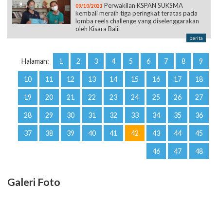
Perwakilan KSPAN SUKSMA
09/10/2021
kembali meraih tiga peringkat teratas pada
lomba reels challenge yang diselenggarakan
oleh Kisara Bali.
berita
Halaman:
1
2
3
4
5
6
7
8
9
10
11
12
13
14
15
16
17
18
19
20
21
22
23
24
25
26
27
28
29
30
31
32
33
34
35
36
37
38
39
40
41
42
43
44
45
46
47
48
Galeri Foto