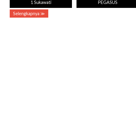
1 Sukawati
PEGASUS
Selengkapnya ≫