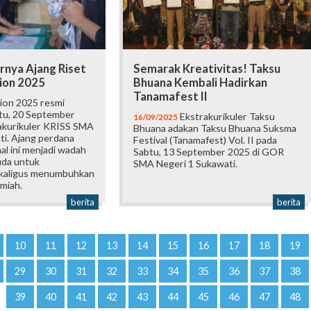
rnya Ajang Riset
Semarak Kreativitas! Taksu
tion 2025
Bhuana Kembali Hadirkan
Tanamafest II
ion 2025 resmi
btu, 20 September
Ekstrakurikuler Taksu
16/09/2025
akurikuler KRISS SMA
Bhuana adakan Taksu Bhuana Suksma
ti. Ajang perdana
Festival (Tanamafest) Vol. II pada
al ini menjadi wadah
Sabtu, 13 September 2025 di GOR
uda untuk
SMA Negeri 1 Sukawati.
ekaligus menumbuhkan
lmiah.
berita
berita
10
11
12
13
14
15
16
17
18
19
29
30
31
32
33
34
35
36
37
38
39
40
41
42
43
44
45
46
47
48