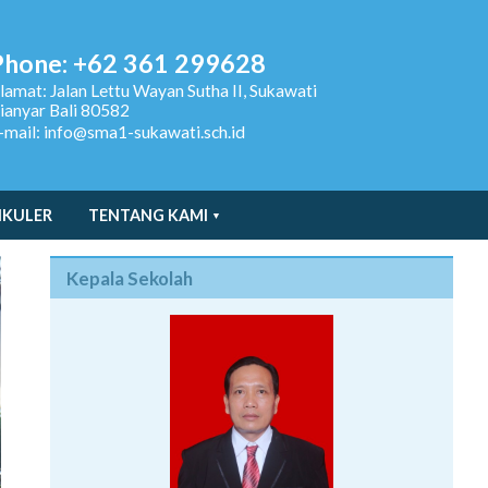
Phone: +62 361 299628
lamat:
Jalan Lettu Wayan Sutha II, Sukawati
ianyar Bali 80582
-mail: info@sma1-sukawati.sch.id
IKULER
TENTANG KAMI
Kepala Sekolah