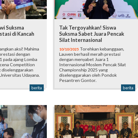
swi Suksma
Tak Tergoyahkan! Siswa
tasi di Kancah
Suksma Sabet Juara Pencak
Silat Internasional
angkan aksi! Mahima
Torehkan kebanggaan,
10/10/2025
prestasi dengan
Lauven berhasil meraih prestasi
1 pada ajang Lomba
dengan menyabet Juara 1
vicena Competition
Internasional Moslem Pencak Silat
 diselenggarakan
Championship 2025 yang
Universitas Udayana.
diselenggarakan oleh Pondok
Pesantren Gontor.
berita
berita