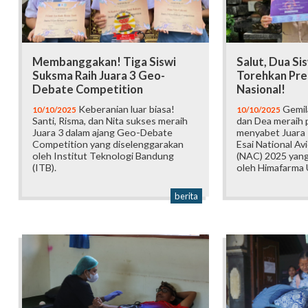
Membanggakan! Tiga Siswi
Salut, Dua Si
Suksma Raih Juara 3 Geo-
Torehkan Pres
Debate Competition
Nasional!
Keberanian luar biasa!
Gemil
10/10/2025
10/10/2025
Santi, Risma, dan Nita sukses meraih
dan Dea meraih 
Juara 3 dalam ajang Geo-Debate
menyabet Juara 
Competition yang diselenggarakan
Esai National A
oleh Institut Teknologi Bandung
(NAC) 2025 yang
(ITB).
oleh Himafarma 
berita