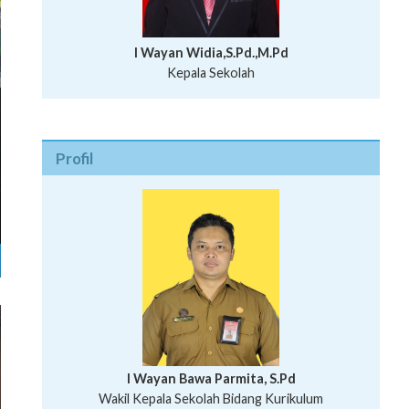
I Wayan Widia,S.Pd.,M.Pd
Kepala Sekolah
Profil
I Wayan Bawa Parmita, S.Pd
I Wayan Gede Aditya Pratita, S.Pd., M.Sn
Wakil Kepala Sekolah Bidang Kurikulum
Ni Wayan Nopi Sutantri, S.Pd.
Putu Suhartana, S.Pd.
Wakil Kepala Sekolah Bidang Kesiswaan