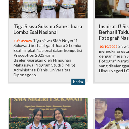
Tiga Siswa Suksma Sabet Juara
Inspiratif! S
Lomba Esai Nasional
Berhasil Takl
Fotografi Nas
Tiga siswa SMA Negeri 1
10/10/2025
Sukawati berhasil gaet Juara 3 Lomba
Siswi
10/10/2025
Esai Tingkat Nasional dalam kompetisi
mengukir prestas
Preception 2025 yang
dengan meraih J
diselenggarakan oleh Himpunan
Fotografi Narati
Mahasiswa Program Studi (HMPS)
yang diselenggar
Administrasi Bisnis, Universitas
Hindu Negeri I G
Diponegoro.
berita