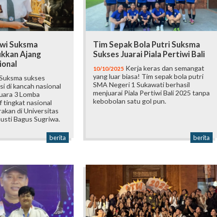
iswi Suksma
Tim Sepak Bola Putri Suksma
ukkan Ajang
Sukses Juarai Piala Pertiwi Bali
ional
Kerja keras dan semangat
10/10/2025
yang luar biasa! Tim sepak bola putri
 Suksma sukses
SMA Negeri 1 Sukawati berhasil
i di kancah nasional
menjuarai Piala Pertiwi Bali 2025 tanpa
uara 3 Lomba
kebobolan satu gol pun.
f tingkat nasional
akan di Universitas
usti Bagus Sugriwa.
berita
berita