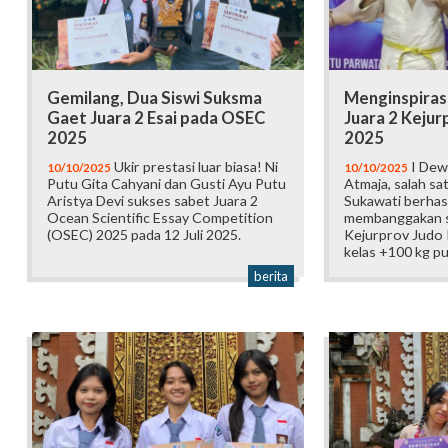
Gemilang, Dua Siswi Suksma
Menginspirasi
Gaet Juara 2 Esai pada OSEC
Juara 2 Keju
2025
2025
Ukir prestasi luar biasa! Ni
I Dew
10/10/2025
10/10/2025
Putu Gita Cahyani dan Gusti Ayu Putu
Atmaja, salah sa
Aristya Devi sukses sabet Juara 2
Sukawati berhasi
Ocean Scientific Essay Competition
membanggakan s
(OSEC) 2025 pada 12 Juli 2025.
Kejurprov Judo
kelas +100 kg pu
berita