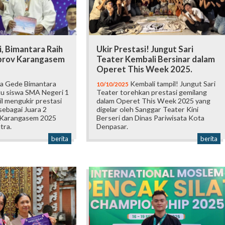
, Bimantara Raih
Ukir Prestasi! Jungut Sari
rprov Karangasem
Teater Kembali Bersinar dalam
Operet This Week 2025.
a Gede Bimantara
Kembali tampil! Jungut Sari
10/10/2025
tu siswa SMA Negeri 1
Teater torehkan prestasi gemilang
l mengukir prestasi
dalam Operet This Week 2025 yang
ebagai Juara 2
digelar oleh Sanggar Teater Kini
 Karangasem 2025
Berseri dan Dinas Pariwisata Kota
tra.
Denpasar.
berita
berita