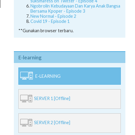
suksmafess on Twitter - Episode 4
Ngobrolin Kebudayaan Dan Karya Anak Bangsa
Bersama Kpoper - Episode 3
New Normal - Episode 2
Covid 19 - Episode 1
**Gunakan browser terbaru.
E-learning
E-LEARNING
SERVER 1 [Offline]
SERVER 2 [Offline]