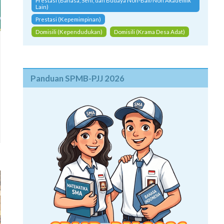
Prestasi (Bahasa, Seni, dan Budaya Non-Bali/Non Akademik
Lain)
Prestasi (Kepemimpinan)
Domisili (Kependudukan)
Domisili (Krama Desa Adat)
Panduan SPMB-PJJ 2026