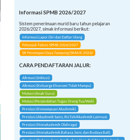
Informasi SPMB 2026/2027
Sistem penerimaan murid baru tahun pelajaran
2026/2027, simak informasi berikut:
Informasi Lapor Diri dan Daftar Ulang
Petunjuk Teknis SPMB 2026/2027
SK Penetapan Daya Tampung (SMA/K 2026)
CARA PENDAFTARAN JALUR:
Afirmasi (Inklusi)
Afirmasi (Keluarga Ekonomi Tidak Mampu)
Mutasi (Anak Guru)
Mutasi (Perpindahan Tugas Orang Tua/Wali)
Prestasi (Kemampuan Akademik)
Prestasi (Akademik Sains, RisTek/Akademik Lainnya)
Prestasi (Nonakademik Olahraga)
Prestasi (Nonakademik Bahasa, Seni, dan Budaya Bali)