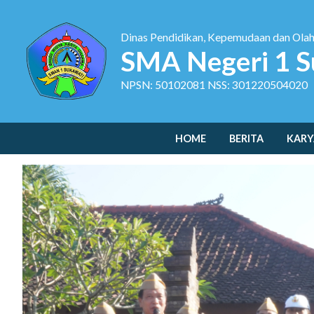
Dinas Pendidikan, Kepemudaan dan Ola
SMA Negeri 1 S
NPSN: 50102081 NSS: 301220504020
HOME
BERITA
KARY