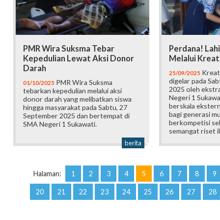
PMR Wira Suksma Tebar
Perdana! Lahi
Kepedulian Lewat Aksi Donor
Melalui Krea
Darah
Kreat
25/09/2025
digelar pada Sa
PMR Wira Suksma
01/10/2025
2025 oleh ekstr
tebarkan kepedulian melalui aksi
Negeri 1 Sukawa
donor darah yang melibatkan siswa
berskala ekstern
hingga masyarakat pada Sabtu, 27
bagi generasi m
September 2025 dan bertempat di
berkompetisi s
SMA Negeri 1 Sukawati.
semangat riset i
berita
Halaman:
1
2
3
4
5
6
7
8
9
20
21
22
23
24
25
26
27
28