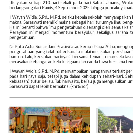
dirayakan setiap 210 hari sekali pada hari Sabtu Umanis, Wu
berlangsung dari Kamis, 4 September 2025, hingga puncaknya pad
I Wayan Widia, S.Pd., M.Pd. selaku kepala sekolah menyampaikan 
makna. Saraswati memiliki makna sebagai hari turunnya ilmu pen
Hal ini berarti bahwa ilmu pengetahuan disenangi oleh semua kala
Perayaan ini menjadi momentum bersyukur sekaligus sarana te
pengetahuan.
Ni Putu Acha Sumardani Pratiwi atau kerap disapa Acha, mengung
pengetahuan yang telah diberikan. Ia mulai melakukan persiap
banten. Lalu, keesokan harinya ia bersama teman-teman sekela
merasakan kehangatan kekeluargaan dan canda tawa bersama te
I Wayan Widia, S.Pd., M.Pd. menyampaikan harapannya terkait per
pada hari raya saja, tetapi juga dalam kehidupan sehari-hari. Se
kebiasaan,” tutur beliau. Tak hanya itu, beliau juga mengusulka
Saraswati dapat lebih bermakna. (knr&ndr)