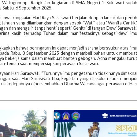
ku Watugunung. Rangkaian kegiatan di SMA Negeri 1 Sukawati suda
a Sabtu, 6 September 2025.
bahwa rangkaian Hari Raya Saraswati berjalan dengan lancar dan penu
getahuan yang dilambangkan dengan sosok “Wati” atau “Wanita Cantik”
ngan dan mengalir tanpa henti seperti Genitri di tangan Dewi Saraswati
rima kasih terhadap Tuhan dalam manifestasinya sebagai dewi ilm
kapkan bahwa peringatan ini dapat menjadi sarana bersyukur atas ilm
an pada Rabu, 3 September 2025 dengan membeli bahan untuk membua
snya bekerja sama dalam membuat banten gebogan. Acha mengaku turu
man-teman saat mempersiapkan perayaan Saraswati.
ayaan Hari Saraswati. “Turunnya ilmu pengetahuan tidak hanya dimakna
hingga, saat Hari Saraswati tiba, kegiatan yang dilakukan sudah menjad
n untuk kedepannya dipersembahkan Dharma Wacana agar perayaan di Har