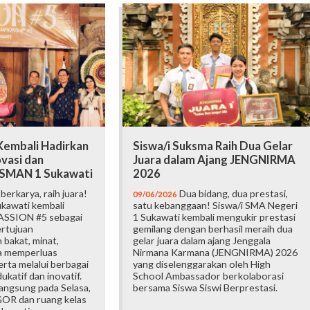
embali Hadirkan
Siswa/i Suksma Raih Dua Gelar
vasi dan
Juara dalam Ajang JENGNIRMA
i SMAN 1 Sukawati
2026
erkarya, raih juara!
Dua bidang, dua prestasi,
09/06/2026
kawati kembali
satu kebanggaan! Siswa/i SMA Negeri
ASSION #5 sebagai
1 Sukawati kembali mengukir prestasi
ertujuan
gemilang dengan berhasil meraih dua
bakat, minat,
gelar juara dalam ajang Jenggala
ta memperluas
Nirmana Karmana (JENGNIRMA) 2026
rta melalui berbagai
yang diselenggarakan oleh High
katif dan inovatif.
School Ambassador berkolaborasi
langsung pada Selasa,
bersama Siswa Siswi Berprestasi.
 GOR dan ruang kelas