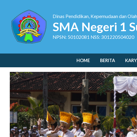
Dinas Pendidikan, Kepemudaan dan Ola
SMA Negeri 1 S
NPSN: 50102081 NSS: 301220504020
HOME
BERITA
KARY