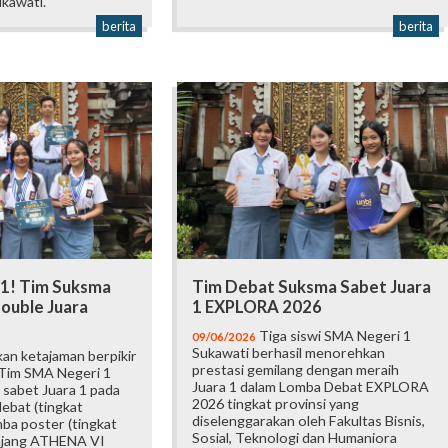
kawati.
berita
berita
 1! Tim Suksma
Tim Debat Suksma Sabet Juara
ouble Juara
1 EXPLORA 2026
Tiga siswi SMA Negeri 1
09/06/2026
Sukawati berhasil menorehkan
an ketajaman berpikir
prestasi gemilang dengan meraih
 Tim SMA Negeri 1
Juara 1 dalam Lomba Debat EXPLORA
 sabet Juara 1 pada
2026 tingkat provinsi yang
ebat (tingkat
diselenggarakan oleh Fakultas Bisnis,
mba poster (tingkat
Sosial, Teknologi dan Humaniora
 ajang ATHENA VI