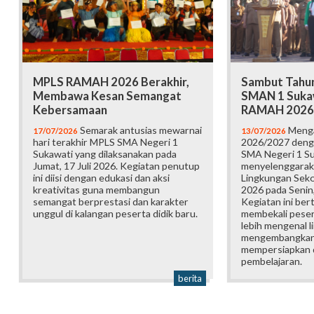
MPLS RAMAH 2026 Berakhir,
Sambut Tahun
Membawa Kesan Semangat
SMAN 1 Suka
Kebersamaan
RAMAH 2026
Semarak antusias mewarnai
Menga
17/07/2026
13/07/2026
hari terakhir MPLS SMA Negeri 1
2026/2027 deng
Sukawati yang dilaksanakan pada
SMA Negeri 1 S
Jumat, 17 Juli 2026. Kegiatan penutup
menyelenggarak
ini diisi dengan edukasi dan aksi
Lingkungan Sek
kreativitas guna membangun
2026 pada Senin,
semangat berprestasi dan karakter
Kegiatan ini ber
unggul di kalangan peserta didik baru.
membekali pesert
lebih mengenal l
mengembangkan p
mempersiapkan d
pembelajaran.
berita