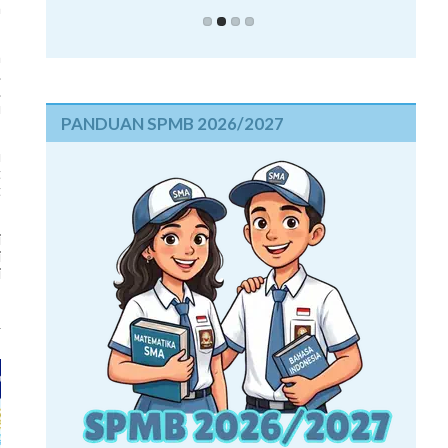
h
h
.
.
u
PANDUAN SPMB 2026/2027
u
t
t
i
i
i