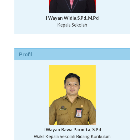
I Wayan Widia,S.Pd.,M.Pd
Kepala Sekolah
Profil
I Wayan Bawa Parmita, S.Pd
i
I Wayan Gede Aditya Pratita, S.Pd., M.Sn
Wakil Kepala Sekolah Bidang Kurikulum
g
Ni Wayan Nopi Sutantri, S.Pd.
Putu Suhartana, S.Pd.