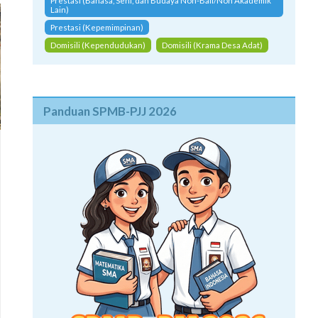
Prestasi (Bahasa, Seni, dan Budaya Non-Bali/Non Akademik
Lain)
Prestasi (Kepemimpinan)
Domisili (Kependudukan)
Domisili (Krama Desa Adat)
Panduan SPMB-PJJ 2026