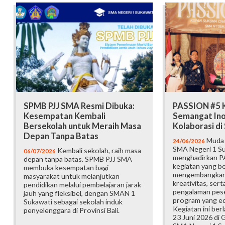
SPMB PJJ SMA Resmi Dibuka:
PASSION #5 K
Kesempatan Kembali
Semangat Ino
Bersekolah untuk Meraih Masa
Kolaborasi d
Depan Tanpa Batas
Muda b
24/06/2026
SMA Negeri 1 Su
Kembali sekolah, raih masa
06/07/2026
menghadirkan P
depan tanpa batas. SPMB PJJ SMA
kegiatan yang b
membuka kesempatan bagi
mengembangkan 
masyarakat untuk melanjutkan
kreativitas, ser
pendidikan melalui pembelajaran jarak
pengalaman pese
jauh yang fleksibel, dengan SMAN 1
program yang edu
Sukawati sebagai sekolah induk
Kegiatan ini ber
penyelenggara di Provinsi Bali.
23 Juni 2026 di