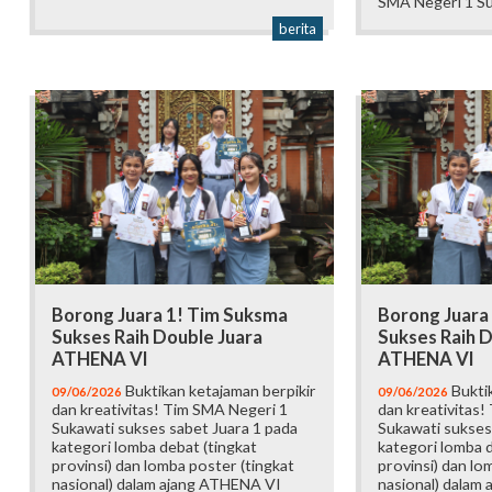
SMA Negeri 1 Su
berita
Borong Juara 1! Tim Suksma
Borong Juara
Sukses Raih Double Juara
Sukses Raih D
ATHENA VI
ATHENA VI
Buktikan ketajaman berpikir
Buktik
09/06/2026
09/06/2026
dan kreativitas! Tim SMA Negeri 1
dan kreativitas!
Sukawati sukses sabet Juara 1 pada
Sukawati sukses
kategori lomba debat (tingkat
kategori lomba d
provinsi) dan lomba poster (tingkat
provinsi) dan lo
nasional) dalam ajang ATHENA VI
nasional) dalam