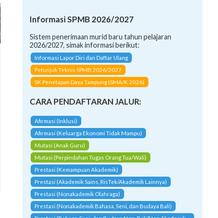
Informasi SPMB 2026/2027
Sistem penerimaan murid baru tahun pelajaran
2026/2027, simak informasi berikut:
Informasi Lapor Diri dan Daftar Ulang
Petunjuk Teknis SPMB 2026/2027
SK Penetapan Daya Tampung (SMA/K 2026)
CARA PENDAFTARAN JALUR:
Afirmasi (Inklusi)
Afirmasi (Keluarga Ekonomi Tidak Mampu)
Mutasi (Anak Guru)
Mutasi (Perpindahan Tugas Orang Tua/Wali)
Prestasi (Kemampuan Akademik)
Prestasi (Akademik Sains, RisTek/Akademik Lainnya)
Prestasi (Nonakademik Olahraga)
Prestasi (Nonakademik Bahasa, Seni, dan Budaya Bali)