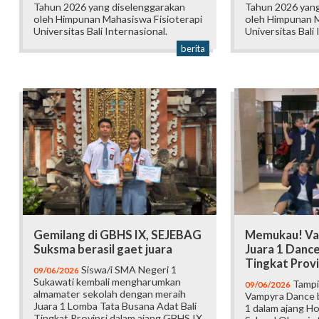
Tahun 2026 yang diselenggarakan
Tahun 2026 yang
oleh Himpunan Mahasiswa Fisioterapi
oleh Himpunan M
Universitas Bali Internasional.
Universitas Bali 
berita
Gemilang di GBHS IX, SEJEBAG
Memukau! Va
Suksma berasil gaet juara
Juara 1 Danc
Tingkat Provi
Siswa/i SMA Negeri 1
09/06/2026
Sukawati kembali mengharumkan
Tampi
09/06/2026
almamater sekolah dengan meraih
Vampyra Dance b
Juara 1 Lomba Tata Busana Adat Bali
1 dalam ajang H
Tingkat Provinsi dalam ajang GBHS IX