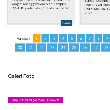
School Olympic t
yang diselenggarakan oleh Kampus
diselenggarakan
INSTIKI pada Rabu, 19 Februari 2026.
Bali di Mall Bali 
2026.
berita
Halaman:
1
2
3
4
5
6
7
8
9
20
21
22
23
24
25
26
27
28
Galeri Foto
Kunjungi kami @sman1.sukawati