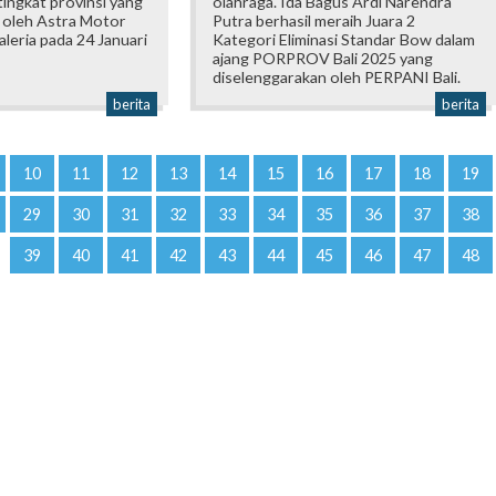
ingkat provinsi yang
olahraga. Ida Bagus Ardi Narendra
 oleh Astra Motor
Putra berhasil meraih Juara 2
Galeria pada 24 Januari
Kategori Eliminasi Standar Bow dalam
ajang PORPROV Bali 2025 yang
diselenggarakan oleh PERPANI Bali.
berita
berita
10
11
12
13
14
15
16
17
18
19
29
30
31
32
33
34
35
36
37
38
39
40
41
42
43
44
45
46
47
48