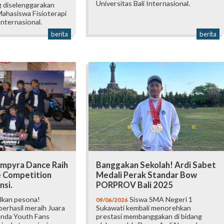
Universitas Bali Internasional.
 diselenggarakan
ahasiswa Fisioterapi
Internasional.
berita
berita
mpyra Dance Raih
Banggakan Sekolah! Ardi Sabet
e Competition
Medali Perak Standar Bow
nsi.
PORPROV Bali 2025
lkan pesona!
Siswa SMA Negeri 1
09/06/2026
erhasil meraih Juara
Sukawati kembali menorehkan
onda Youth Fans
prestasi membanggakan di bidang