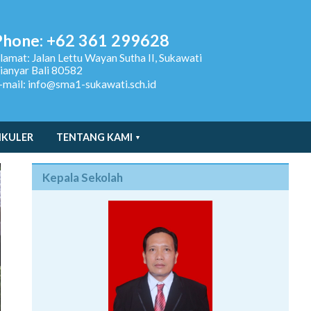
Phone: +62 361 299628
lamat:
Jalan Lettu Wayan Sutha II, Sukawati
ianyar Bali 80582
-mail: info@sma1-sukawati.sch.id
IKULER
TENTANG KAMI
Kepala Sekolah