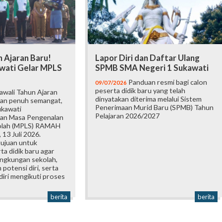
 Ajaran Baru!
Lapor Diri dan Daftar Ulang
wati Gelar MPLS
SPMB SMA Negeri 1 Sukawati
Panduan resmi bagi calon
09/07/2026
peserta didik baru yang telah
wali Tahun Ajaran
dinyatakan diterima melalui Sistem
an penuh semangat,
Penerimaan Murid Baru (SPMB) Tahun
ukawati
Pelajaran 2026/2027
an Masa Pengenalan
olah (MPLS) RAMAH
 13 Juli 2026.
tujuan untuk
a didik baru agar
ingkungan sekolah,
otensi diri, serta
iri mengikuti proses
berita
berita