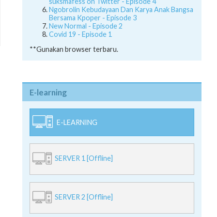
suksmafess on Twitter - Episode 4
Ngobrolin Kebudayaan Dan Karya Anak Bangsa
Bersama Kpoper - Episode 3
New Normal - Episode 2
Covid 19 - Episode 1
**Gunakan browser terbaru.
E-learning
E-LEARNING
SERVER 1 [Offline]
SERVER 2 [Offline]