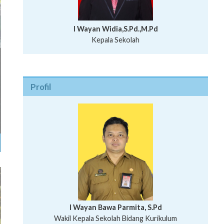
I Wayan Widia,S.Pd.,M.Pd
Kepala Sekolah
Profil
I Wayan Bawa Parmita, S.Pd
I Wayan Gede Aditya Pratita, S.Pd., M.Sn
Wakil Kepala Sekolah Bidang Kurikulum
Ni Wayan Nopi Sutantri, S.Pd.
Putu Suhartana, S.Pd.