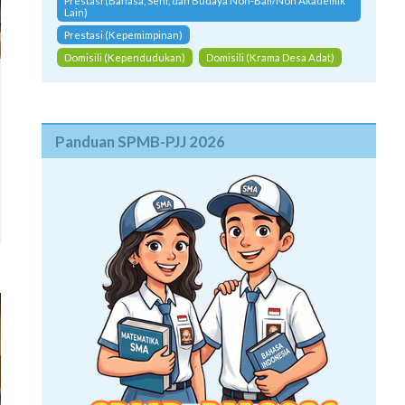
Prestasi (Bahasa, Seni, dan Budaya Non-Bali/Non Akademik
Lain)
Prestasi (Kepemimpinan)
Domisili (Kependudukan)
Domisili (Krama Desa Adat)
Panduan SPMB-PJJ 2026