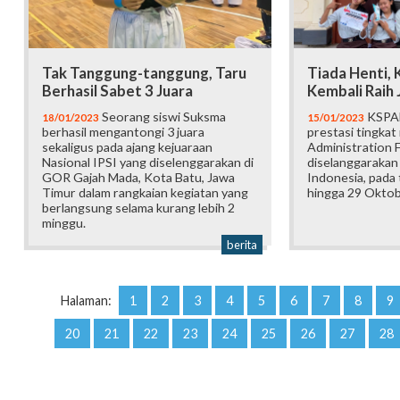
Tak Tanggung-tanggung, Taru
Tiada Henti,
Berhasil Sabet 3 Juara
Kembali Raih 
Seorang siswi Suksma
KSPAN
18/01/2023
15/01/2023
berhasil mengantongi 3 juara
prestasi tingkat
sekaligus pada ajang kejuaraan
Administration F
Nasional IPSI yang diselenggarakan di
diselanggarakan 
GOR Gajah Mada, Kota Batu, Jawa
Indonesia, pada
Timur dalam rangkaian kegiatan yang
hingga 29 Oktob
berlangsung selama kurang lebih 2
minggu.
berita
Halaman:
1
2
3
4
5
6
7
8
9
20
21
22
23
24
25
26
27
28