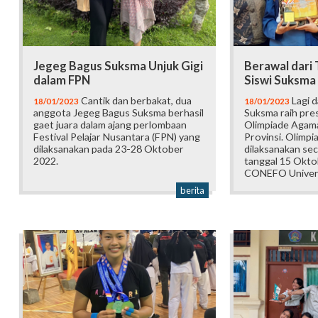
Jegeg Bagus Suksma Unjuk Gigi
Berawal dari
dalam FPN
Siswi Suksma
Cantik dan berbakat, dua
Lagi d
18/01/2023
18/01/2023
anggota Jegeg Bagus Suksma berhasil
Suksma raih pres
gaet juara dalam ajang perlombaan
Olimpiade Agama
Festival Pelajar Nusantara (FPN) yang
Provinsi. Olimpi
dilaksanakan pada 23-28 Oktober
dilaksanakan sec
2022.
tanggal 15 Okto
CONEFO Univers
berita