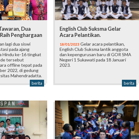
 Tawaran, Dua
English Club Suksma Gelar
 Raih Penghargaan
Acara Pelantikan.
an lagi dua siswi
Gelar acara pelantikan,
18/01/2023
tasi pada ajang
English Club Suksma lantik anggota
 Hindu ke-16 tingkat
dan kepengurusan baru di GOR SMA
ade tersebut
Negeri 1 Sukawati pada 18 Januari
ara offline tepat pada
2023.
ber 2022, di gedung
itas Mahendradatta.
berita
berita