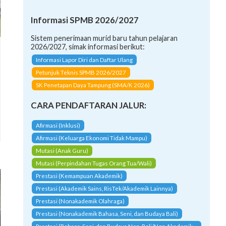
Informasi SPMB 2026/2027
Sistem penerimaan murid baru tahun pelajaran
2026/2027, simak informasi berikut:
Informasi Lapor Diri dan Daftar Ulang
Petunjuk Teknis SPMB 2026/2027
SK Penetapan Daya Tampung (SMA/K 2026)
CARA PENDAFTARAN JALUR:
Afirmasi (Inklusi)
Afirmasi (Keluarga Ekonomi Tidak Mampu)
Mutasi (Anak Guru)
Mutasi (Perpindahan Tugas Orang Tua/Wali)
Prestasi (Kemampuan Akademik)
Prestasi (Akademik Sains, RisTek/Akademik Lainnya)
Prestasi (Nonakademik Olahraga)
Prestasi (Nonakademik Bahasa, Seni, dan Budaya Bali)