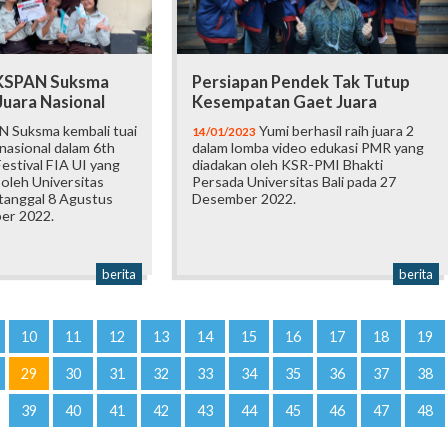
 KSPAN Suksma
Persiapan Pendek Tak Tutup
Juara Nasional
Kesempatan Gaet Juara
 Suksma kembali tuai
Yumi berhasil raih juara 2
14/01/2023
 nasional dalam 6th
dalam lomba video edukasi PMR yang
estival FIA UI yang
diadakan oleh KSR-PMI Bhakti
oleh Universitas
Persada Universitas Bali pada 27
 tanggal 8 Agustus
Desember 2022.
er 2022.
berita
berita
10
11
12
13
14
15
16
17
18
19
29
30
31
32
33
34
35
36
37
38
39
40
41
42
43
44
45
46
47
48