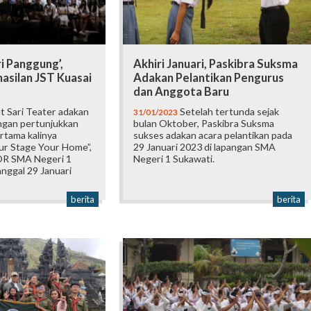
i Panggung’,
Akhiri Januari, Paskibra Suksma
asilan JST Kuasai
Adakan Pelantikan Pengurus
dan Anggota Baru
 Sari Teater adakan
Setelah tertunda sejak
31/01/2023
engan pertunjukkan
bulan Oktober, Paskibra Suksma
rtama kalinya
sukses adakan acara pelantikan pada
r Stage Your Home”,
29 Januari 2023 di lapangan SMA
OR SMA Negeri 1
Negeri 1 Sukawati.
nggal 29 Januari
berita
berita