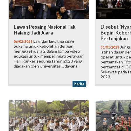
Lawan Pesaing Nasional Tak
Disebut ‘Nyar
Halangi Jadi Juara
Begini Keberh
Pertunjukan
Lagi dan lagi, tiga siswi
06/02/2023
Suksma unjuk kebolehan dengan
Jungut
31/01/2023
menggaet juara 2 dalam lomba video
latihan dasar d
edukasi untuk memperingati perayaan
operet untuk pe
Hari Kanker sedunia tahun 2023 yang
bertemakan “You
diadakan oleh Universitas Udayana.
bertempat di G
Sukawati pada ta
2023.
berita