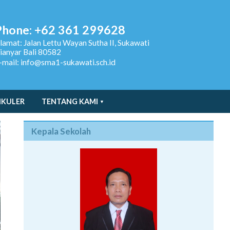
Phone: +62 361 299628
lamat:
Jalan Lettu Wayan Sutha II, Sukawati
ianyar Bali 80582
-mail: info@sma1-sukawati.sch.id
IKULER
TENTANG KAMI
Kepala Sekolah