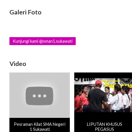
Galeri Foto
Kunjungi kami @sman1.sukawati
Video
Pesraman Kilat SMA Negeri
LIPUTAN KHUSUS
1 Sukawati
PEGASUS