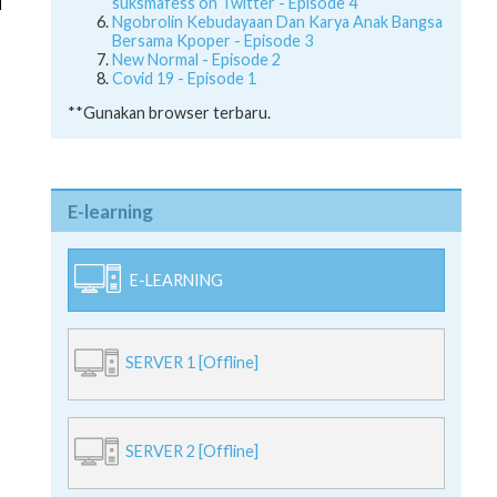
suksmafess on Twitter - Episode 4
Ngobrolin Kebudayaan Dan Karya Anak Bangsa
Bersama Kpoper - Episode 3
New Normal - Episode 2
Covid 19 - Episode 1
**Gunakan browser terbaru.
E-learning
E-LEARNING
SERVER 1 [Offline]
SERVER 2 [Offline]