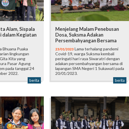
ta Alam, Sispala
Menjelang Malam Penebusan
i dalam Kegiatan
Dosa, Suksma Adakan
Persembahyangan Bersama
la Bhuana Puaka
Lama terhalang pandemi
23/01/2023
arian lingkungan
Covid-19, warga Suksma kembali
 Gita Kita yang
peringati hari raya Siwaratri dengan
 Pura Pasar Agung
adakan persembahyangan bersama di
em pada tanggal 24
lapangan SMA Negeri 1 Sukawati pada
mber 2022.
20/01/2023.
berita
berita