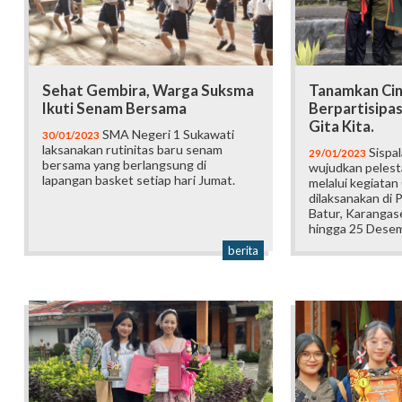
Sehat Gembira, Warga Suksma
Tanamkan Cin
Ikuti Senam Bersama
Berpartisipas
Gita Kita.
SMA Negeri 1 Sukawati
30/01/2023
laksanakan rutinitas baru senam
Sispa
29/01/2023
bersama yang berlangsung di
wujudkan pelest
lapangan basket setiap hari Jumat.
melalui kegiatan
dilaksanakan di
Batur, Karangas
hingga 25 Dese
berita