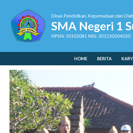
Dinas Pendidikan, Kepemudaan dan Ola
SMA Negeri 1 S
NPSN: 50102081 NSS: 301220504020
HOME
BERITA
KARY