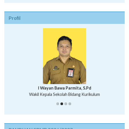
Profil
I Wayan Bawa Parmita, S.Pd
I Wayan Gede Aditya Pratita, S.Pd., M.Sn
Wakil Kepala Sekolah Bidang Kurikulum
Ni Wayan Nopi Sutantri, S.Pd.
Putu Suhartana, S.Pd.