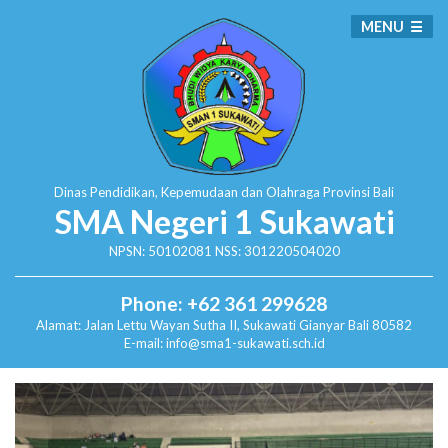
MENU
Dinas Pendidikan, Kepemudaan dan Olahraga
Provinsi Bali
SMA Negeri 1 Sukawati
NPSN: 50102081 NSS: 301220504020
Phone: +62 361 299628
Alamat:
Jalan Lettu Wayan Sutha II, Sukawati
Gianyar Bali 80582
E-mail: info@sma1-sukawati.sch.id