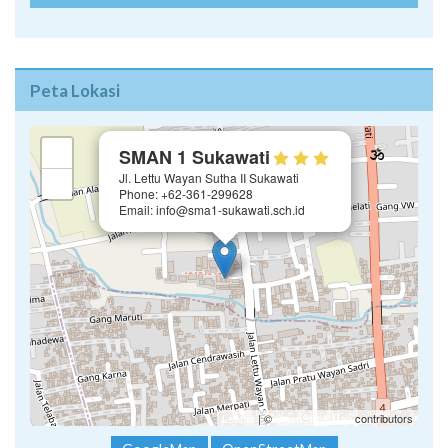
Peta Lokasi
×
+
SMAN 1 Sukawati
Jl. Lettu Wayan Sutha II Sukawati
−
Phone: +62-361-299628
Email: info@sma1-sukawati.sch.id
Leaflet
| ©
OpenStreetMap
contributors