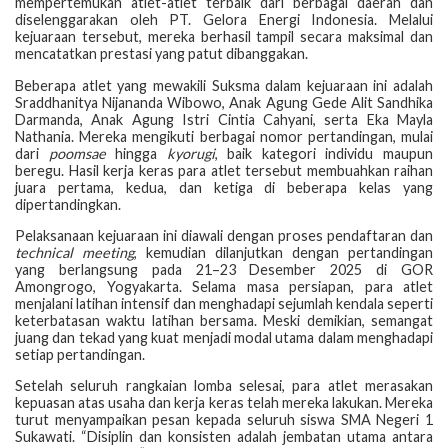
mempertemukan atlet-atlet terbaik dari berbagai daerah dan
diselenggarakan oleh PT. Gelora Energi Indonesia. Melalui
kejuaraan tersebut, mereka berhasil tampil secara maksimal dan
mencatatkan prestasi yang patut dibanggakan.
Beberapa atlet yang mewakili Suksma dalam kejuaraan ini adalah
Sraddhanitya Nijananda Wibowo, Anak Agung Gede Alit Sandhika
Darmanda, Anak Agung Istri Cintia Cahyani, serta Eka Mayla
Nathania. Mereka mengikuti berbagai nomor pertandingan, mulai
dari
poomsae
hingga
kyorugi
, baik kategori individu maupun
beregu. Hasil kerja keras para atlet tersebut membuahkan raihan
juara pertama, kedua, dan ketiga di beberapa kelas yang
dipertandingkan.
Pelaksanaan kejuaraan ini diawali dengan proses pendaftaran dan
technical meeting
, kemudian dilanjutkan dengan pertandingan
yang berlangsung pada 21–23 Desember 2025 di GOR
Amongrogo, Yogyakarta. Selama masa persiapan, para atlet
menjalani latihan intensif dan menghadapi sejumlah kendala seperti
keterbatasan waktu latihan bersama. Meski demikian, semangat
juang dan tekad yang kuat menjadi modal utama dalam menghadapi
setiap pertandingan.
Setelah seluruh rangkaian lomba selesai, para atlet merasakan
kepuasan atas usaha dan kerja keras telah mereka lakukan. Mereka
turut menyampaikan pesan kepada seluruh siswa SMA Negeri 1
Sukawati. “Disiplin dan konsisten adalah jembatan utama antara