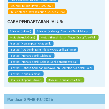
Petunjuk Teknis SPMB 2026/2027
SK Penetapan Daya Tampung (SMA/K 2026)
CARA PENDAFTARAN JALUR:
Afirmasi (Inklusi)
Afirmasi (Keluarga Ekonomi Tidak Mampu)
Mutasi (Anak Guru)
Mutasi (Perpindahan Tugas Orang Tua/Wali)
Prestasi (Kemampuan Akademik)
Prestasi (Akademik Sains, RisTek/Akademik Lainnya)
Prestasi (Nonakademik Olahraga)
Prestasi (Nonakademik Bahasa, Seni, dan Budaya Bali)
Prestasi (Bahasa, Seni, dan Budaya Non-Bali/Non Akademik Lain)
Prestasi (Kepemimpinan)
Domisili (Kependudukan)
Domisili (Krama Desa Adat)
Panduan SPMB-PJJ 2026