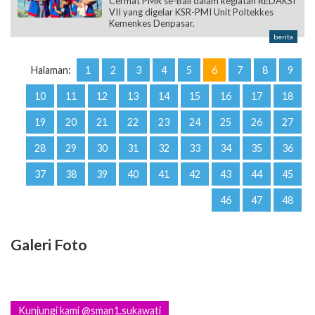
Cermat PMR se-Bali dalam kegiatan REDAKSI
VII yang digelar KSR-PMI Unit Poltekkes
Kemenkes Denpasar.
berita
Halaman:
1
2
3
4
5
6
7
8
9
10
11
12
13
14
15
16
17
18
19
20
21
22
23
24
25
26
27
28
29
30
31
32
33
34
35
36
37
38
39
40
41
42
43
44
45
46
47
48
Galeri Foto
Kunjungi kami @sman1.sukawati