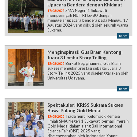
Upacara Bendera dengan Khidmat
SMA Negeri 1 Sukawati
17/08/2025
memperingati HUT RI ke-80 dengan
menggelar upacara bendera pada Minggu, 17
Agustus 2024 yang diikuti oleh seluruh warga
Suksma.
berita
Menginspirasi! Gus Bram Kantongi
Juara 3 Lomba Story Telling
Berkat kegigihannya, Gus Bram
15/08/2025
sukses mengukir prestasi sebagai Juara 3
Story Telling 2025 yang diselenggarakan oleh
Universitas Udayana.
berita
Spektakuler! KRISS Suksma Sukses
Bawa Pulang Gold Medal
Tiada henti, Kelompok Remaja
15/08/2025
Ilmiah SMA Negeri 1 Sukawati berhasil meraih
Gold Medal dalam ajang Bali International
Science Fair (BISF) 2025 yang
diselenggarakan oleh Indonesian Young