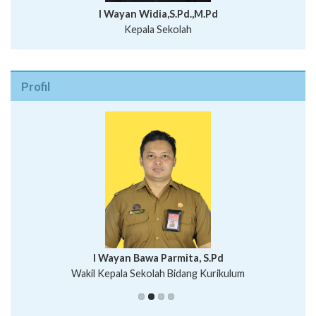
I Wayan Widia,S.Pd.,M.Pd
Kepala Sekolah
Profil
I Wayan Bawa Parmita, S.Pd
I Wayan Gede Aditya Pratita, S.Pd., M.Sn
Wakil Kepala Sekolah Bidang Kurikulum
Ni Wayan Nopi Sutantri, S.Pd.
Putu Suhartana, S.Pd.