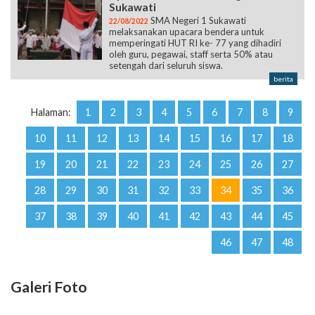
Sukawati
SMA Negeri 1 Sukawati
22/08/2022
melaksanakan upacara bendera untuk
memperingati HUT RI ke- 77 yang dihadiri
oleh guru, pegawai, staff serta 50% atau
setengah dari seluruh siswa.
berita
Halaman:
1
2
3
4
5
6
7
8
9
10
11
12
13
14
15
16
17
18
19
20
21
22
23
24
25
26
27
28
29
30
31
32
33
34
35
36
37
38
39
40
41
42
43
44
45
46
47
48
Galeri Foto