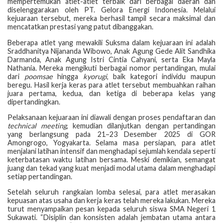
mempertemukan atlet-atlet terbaik dari berbagai daerah dan
diselenggarakan oleh PT. Gelora Energi Indonesia. Melalui
kejuaraan tersebut, mereka berhasil tampil secara maksimal dan
mencatatkan prestasi yang patut dibanggakan.
Beberapa atlet yang mewakili Suksma dalam kejuaraan ini adalah
Sraddhanitya Nijananda Wibowo, Anak Agung Gede Alit Sandhika
Darmanda, Anak Agung Istri Cintia Cahyani, serta Eka Mayla
Nathania. Mereka mengikuti berbagai nomor pertandingan, mulai
dari
poomsae
hingga
kyorugi
, baik kategori individu maupun
beregu. Hasil kerja keras para atlet tersebut membuahkan raihan
juara pertama, kedua, dan ketiga di beberapa kelas yang
dipertandingkan.
Pelaksanaan kejuaraan ini diawali dengan proses pendaftaran dan
technical meeting
, kemudian dilanjutkan dengan pertandingan
yang berlangsung pada 21–23 Desember 2025 di GOR
Amongrogo, Yogyakarta. Selama masa persiapan, para atlet
menjalani latihan intensif dan menghadapi sejumlah kendala seperti
keterbatasan waktu latihan bersama. Meski demikian, semangat
juang dan tekad yang kuat menjadi modal utama dalam menghadapi
setiap pertandingan.
Setelah seluruh rangkaian lomba selesai, para atlet merasakan
kepuasan atas usaha dan kerja keras telah mereka lakukan. Mereka
turut menyampaikan pesan kepada seluruh siswa SMA Negeri 1
Sukawati. “Disiplin dan konsisten adalah jembatan utama antara