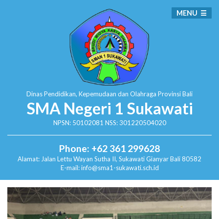
MENU
Dinas Pendidikan, Kepemudaan dan Olahraga
Provinsi Bali
SMA Negeri 1 Sukawati
NPSN: 50102081 NSS: 301220504020
Phone: +62 361 299628
Alamat:
Jalan Lettu Wayan Sutha II, Sukawati
Gianyar Bali 80582
E-mail: info@sma1-sukawati.sch.id