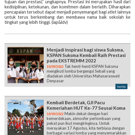
tujuan dan prestasi,” ungkapnya. Prestasi ini merupakan hasil dari
kedisiplinan, ketekunan, dan komitmen dalam berlatih. Diharapkan
pencapaian tersebut dapat menjadi penyemangat bagi atlet lainnya
untuk terus berkembang dan membawa nama baik sekolah ke
tingkat yang lebih tinggi. (iap&ldv)
Menjadi inspirasi bagi siswa Suksma,
KSPAN Suksma Kembali Raih Prestasi
pada EKSTREMM 2022
Tak henti-henti KSPAN Suksma
10/09/2022
mengikuti lomba bergengsi Sebali yang
diadakan oleh Universitas Mahasaraswati
Denpasar
berita
Kembali Berdetak, GJI Pacu
Kemeriahan HUT Ke-77 Seusai Koma
Makin dekat dengan hari
10/09/2022
kemerdekaan, atmosfer perlombaan yang
pekat pun ikut mengiringinya. Untuk
merayakan 17 Agustus, kita terbiasa dengan
berbagai variasi lomba yang menyemarakkan