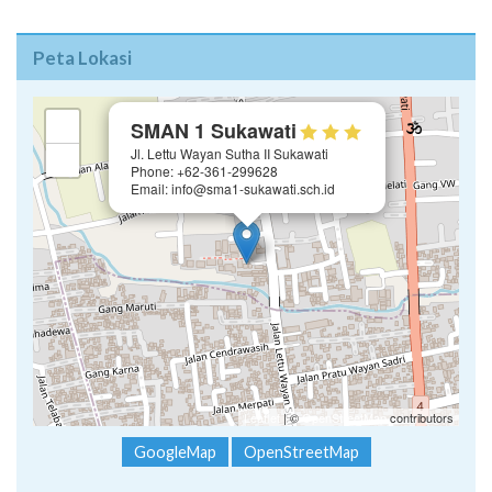
Peta Lokasi
×
+
SMAN 1 Sukawati
Jl. Lettu Wayan Sutha II Sukawati
−
Phone: +62-361-299628
Email: info@sma1-sukawati.sch.id
Leaflet
| ©
OpenStreetMap
contributors
GoogleMap
OpenStreetMap