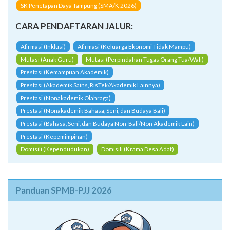
SK Penetapan Daya Tampung (SMA/K 2026)
CARA PENDAFTARAN JALUR:
Afirmasi (Inklusi)
Afirmasi (Keluarga Ekonomi Tidak Mampu)
Mutasi (Anak Guru)
Mutasi (Perpindahan Tugas Orang Tua/Wali)
Prestasi (Kemampuan Akademik)
Prestasi (Akademik Sains, RisTek/Akademik Lainnya)
Prestasi (Nonakademik Olahraga)
Prestasi (Nonakademik Bahasa, Seni, dan Budaya Bali)
Prestasi (Bahasa, Seni, dan Budaya Non-Bali/Non Akademik Lain)
Prestasi (Kepemimpinan)
Domisili (Kependudukan)
Domisili (Krama Desa Adat)
Panduan SPMB-PJJ 2026