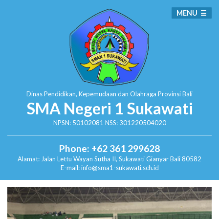
MENU
Dinas Pendidikan, Kepemudaan dan Olahraga
Provinsi Bali
SMA Negeri 1 Sukawati
NPSN: 50102081 NSS: 301220504020
Phone: +62 361 299628
Alamat:
Jalan Lettu Wayan Sutha II, Sukawati
Gianyar Bali 80582
E-mail: info@sma1-sukawati.sch.id