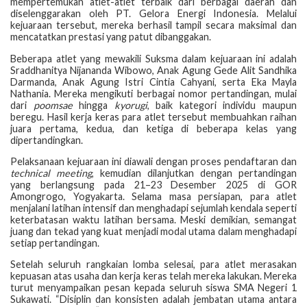
mempertemukan atlet-atlet terbaik dari berbagai daerah dan
diselenggarakan oleh PT. Gelora Energi Indonesia. Melalui
kejuaraan tersebut, mereka berhasil tampil secara maksimal dan
mencatatkan prestasi yang patut dibanggakan.
Beberapa atlet yang mewakili Suksma dalam kejuaraan ini adalah
Sraddhanitya Nijananda Wibowo, Anak Agung Gede Alit Sandhika
Darmanda, Anak Agung Istri Cintia Cahyani, serta Eka Mayla
Nathania. Mereka mengikuti berbagai nomor pertandingan, mulai
dari
poomsae
hingga
kyorugi
, baik kategori individu maupun
beregu. Hasil kerja keras para atlet tersebut membuahkan raihan
juara pertama, kedua, dan ketiga di beberapa kelas yang
dipertandingkan.
Pelaksanaan kejuaraan ini diawali dengan proses pendaftaran dan
technical meeting
, kemudian dilanjutkan dengan pertandingan
yang berlangsung pada 21–23 Desember 2025 di GOR
Amongrogo, Yogyakarta. Selama masa persiapan, para atlet
menjalani latihan intensif dan menghadapi sejumlah kendala seperti
keterbatasan waktu latihan bersama. Meski demikian, semangat
juang dan tekad yang kuat menjadi modal utama dalam menghadapi
setiap pertandingan.
Setelah seluruh rangkaian lomba selesai, para atlet merasakan
kepuasan atas usaha dan kerja keras telah mereka lakukan. Mereka
turut menyampaikan pesan kepada seluruh siswa SMA Negeri 1
Sukawati. “Disiplin dan konsisten adalah jembatan utama antara