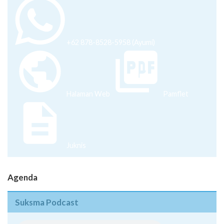
+62 878-8528-5958 (Ayumi)
Halaman Web
Pamflet
Juknis
Agenda
Suksma Podcast