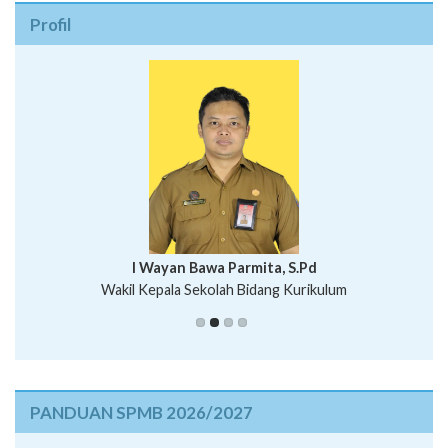
Profil
I Wayan Bawa Parmita, S.Pd
I Wayan Gede Aditya Pratita, S.Pd., M.Sn
Wakil Kepala Sekolah Bidang Kurikulum
Ni Wayan Nopi Sutantri, S.Pd.
Putu Suhartana, S.Pd.
PANDUAN SPMB 2026/2027