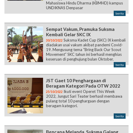
Mahasiswa Hindu Dharma (KBMHD) kampus
UNDIKNAS Denpasar
berita
Sempat Vakum, Pramuka Suksma
Kembali Gelar SKC IX
Suksma Kadet Cup (SKC) IX kembali
30/10/2022
diadakan usai vakum akibat pandemi Covid-
19. Mengusung tema “Bring Back Our Scout
Movement” SKC tahun ini berhasil menghias
keseruan di penghujung bulan Oktober.
berita
JST Gaet 10 Penghargaan di
Beragam Kategori Pada OTW 2022
Ikuti event Operet This Week
25/10/2022
2022, Jungut Sari Teater berhasil membawa
pulang total 10 penghargaan dengan
beragam kategori.
berita
Bencana Melanda, Suksma Galang