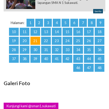
lapangan SMA N 1 Sukawati.
berita
Halaman:
1
2
3
4
5
6
7
8
9
10
11
12
13
14
15
16
17
18
19
20
21
22
23
24
25
26
27
28
29
30
31
32
33
34
35
36
37
38
39
40
41
42
43
44
45
46
47
48
Galeri Foto
Kunjungi kami @sman1.sukawati