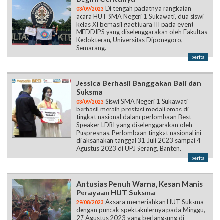
Di tengah padatnya rangkaian
03/09/2023
acara HUT SMA Negeri 1 Sukawati, dua siswi
kelas XI berhasil gaet juara III pada event
MEDDIPS yang diselenggarakan oleh Fakultas
Kedokteran, Universitas Diponegoro,
Semarang.
berita
Jessica Berhasil Banggakan Bali dan
Suksma
Siswi SMA Negeri 1 Sukawati
03/09/2023
berhasil meraih prestasi medali emas di
tingkat nasional dalam perlombaan Best
Speaker LDBI yang diselenggarakan oleh
Puspresnas. Perlombaan tingkat nasional ini
dilaksanakan tanggal 31 Juli 2023 sampai 4
Agustus 2023 di UPJ Serang, Banten.
berita
Antusias Penuh Warna, Kesan Manis
Perayaan HUT Suksma
Aksara memeriahkan HUT Suksma
29/08/2023
dengan puncak spektakulernya pada Minggu,
27 Agustus 2023 yang berlangsung di