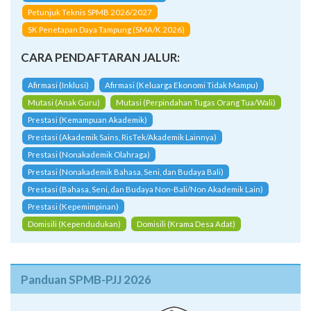
Petunjuk Teknis SPMB 2026/2027
SK Penetapan Daya Tampung (SMA/K 2026)
CARA PENDAFTARAN JALUR:
Afirmasi (Inklusi)
Afirmasi (Keluarga Ekonomi Tidak Mampu)
Mutasi (Anak Guru)
Mutasi (Perpindahan Tugas Orang Tua/Wali)
Prestasi (Kemampuan Akademik)
Prestasi (Akademik Sains, RisTek/Akademik Lainnya)
Prestasi (Nonakademik Olahraga)
Prestasi (Nonakademik Bahasa, Seni, dan Budaya Bali)
Prestasi (Bahasa, Seni, dan Budaya Non-Bali/Non Akademik Lain)
Prestasi (Kepemimpinan)
Domisili (Kependudukan)
Domisili (Krama Desa Adat)
Panduan SPMB-PJJ 2026