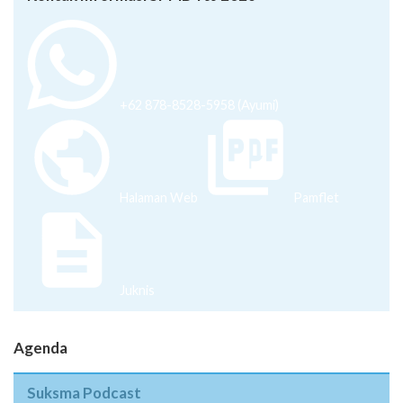
+62 878-8528-5958 (Ayumi)
Halaman Web
Pamflet
Juknis
Agenda
Suksma Podcast