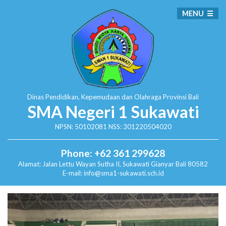
MENU
Dinas Pendidikan, Kepemudaan dan Olahraga
Provinsi Bali
SMA Negeri 1 Sukawati
NPSN: 50102081 NSS: 301220504020
Phone: +62 361 299628
Alamat:
Jalan Lettu Wayan Sutha II, Sukawati
Gianyar Bali 80582
E-mail: info@sma1-sukawati.sch.id