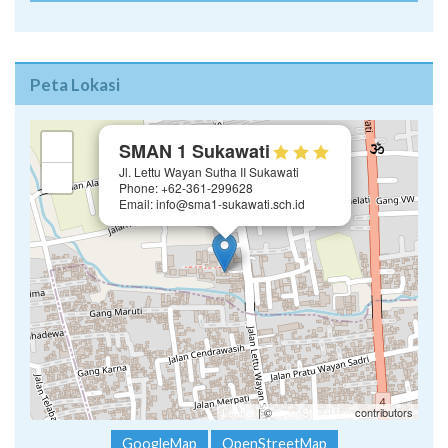
Peta Lokasi
×
+
SMAN 1 Sukawati
Jl. Lettu Wayan Sutha II Sukawati
−
Phone: +62-361-299628
Email: info@sma1-sukawati.sch.id
Leaflet
| ©
OpenStreetMap
contributors
GoogleMap
OpenStreetMap