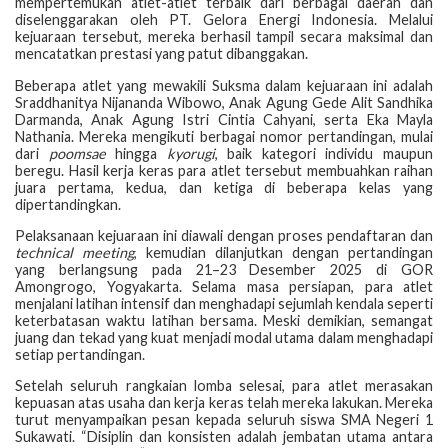
mempertemukan atlet-atlet terbaik dari berbagai daerah dan
diselenggarakan oleh PT. Gelora Energi Indonesia. Melalui
kejuaraan tersebut, mereka berhasil tampil secara maksimal dan
mencatatkan prestasi yang patut dibanggakan.
Beberapa atlet yang mewakili Suksma dalam kejuaraan ini adalah
Sraddhanitya Nijananda Wibowo, Anak Agung Gede Alit Sandhika
Darmanda, Anak Agung Istri Cintia Cahyani, serta Eka Mayla
Nathania. Mereka mengikuti berbagai nomor pertandingan, mulai
dari
poomsae
hingga
kyorugi
, baik kategori individu maupun
beregu. Hasil kerja keras para atlet tersebut membuahkan raihan
juara pertama, kedua, dan ketiga di beberapa kelas yang
dipertandingkan.
Pelaksanaan kejuaraan ini diawali dengan proses pendaftaran dan
technical meeting
, kemudian dilanjutkan dengan pertandingan
yang berlangsung pada 21–23 Desember 2025 di GOR
Amongrogo, Yogyakarta. Selama masa persiapan, para atlet
menjalani latihan intensif dan menghadapi sejumlah kendala seperti
keterbatasan waktu latihan bersama. Meski demikian, semangat
juang dan tekad yang kuat menjadi modal utama dalam menghadapi
setiap pertandingan.
Setelah seluruh rangkaian lomba selesai, para atlet merasakan
kepuasan atas usaha dan kerja keras telah mereka lakukan. Mereka
turut menyampaikan pesan kepada seluruh siswa SMA Negeri 1
Sukawati. “Disiplin dan konsisten adalah jembatan utama antara