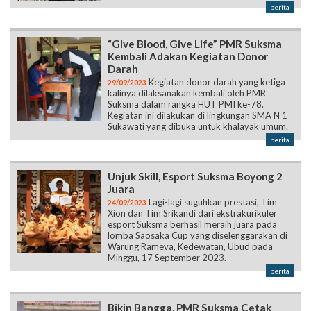
berita
“Give Blood, Give Life” PMR Suksma
Kembali Adakan Kegiatan Donor
Darah
Kegiatan donor darah yang ketiga
29/09/2023
kalinya dilaksanakan kembali oleh PMR
Suksma dalam rangka HUT PMI ke-78.
Kegiatan ini dilakukan di lingkungan SMA N 1
Sukawati yang dibuka untuk khalayak umum.
berita
Unjuk Skill, Esport Suksma Boyong 2
Juara
Lagi-lagi suguhkan prestasi, Tim
24/09/2023
Xion dan Tim Srikandi dari ekstrakurikuler
esport Suksma berhasil meraih juara pada
lomba Saosaka Cup yang diselenggarakan di
Warung Rameva, Kedewatan, Ubud pada
Minggu, 17 September 2023.
berita
Bikin Bangga, PMR Suksma Cetak