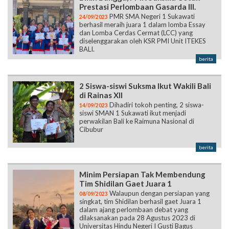
Prestasi Perlombaan Gasarda III.
PMR SMA Negeri 1 Sukawati
24/09/2023
berhasil meraih juara 1 dalam lomba Essay
dan Lomba Cerdas Cermat (LCC) yang
diselenggarakan oleh KSR PMI Unit ITEKES
BALI.
berita
2 Siswa-siswi Suksma Ikut Wakili Bali
di Rainas XII
Dihadiri tokoh penting, 2 siswa-
14/09/2023
siswi SMAN 1 Sukawati ikut menjadi
perwakilan Bali ke Raimuna Nasional di
Cibubur
berita
Minim Persiapan Tak Membendung
Tim Shidilan Gaet Juara 1
Walaupun dengan persiapan yang
08/09/2023
singkat, tim Shidilan berhasil gaet Juara 1
dalam ajang perlombaan debat yang
dilaksanakan pada 28 Agustus 2023 di
Universitas Hindu Negeri I Gusti Bagus