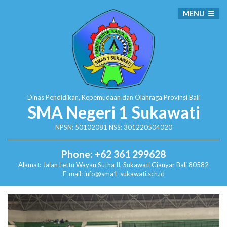
MENU
Dinas Pendidikan, Kepemudaan dan Olahraga
Provinsi Bali
SMA Negeri 1 Sukawati
NPSN: 50102081 NSS: 301220504020
Phone: +62 361 299628
Alamat:
Jalan Lettu Wayan Sutha II, Sukawati
Gianyar Bali 80582
E-mail: info@sma1-sukawati.sch.id