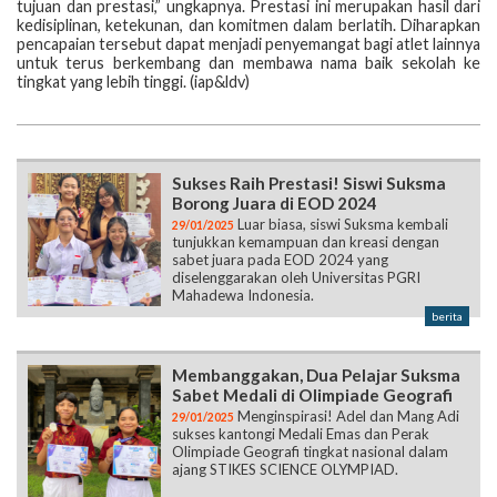
tujuan dan prestasi,” ungkapnya. Prestasi ini merupakan hasil dari
kedisiplinan, ketekunan, dan komitmen dalam berlatih. Diharapkan
pencapaian tersebut dapat menjadi penyemangat bagi atlet lainnya
untuk terus berkembang dan membawa nama baik sekolah ke
tingkat yang lebih tinggi. (iap&ldv)
Sukses Raih Prestasi! Siswi Suksma
Borong Juara di EOD 2024
Luar biasa, siswi Suksma kembali
29/01/2025
tunjukkan kemampuan dan kreasi dengan
sabet juara pada EOD 2024 yang
diselenggarakan oleh Universitas PGRI
Mahadewa Indonesia.
berita
Membanggakan, Dua Pelajar Suksma
Sabet Medali di Olimpiade Geografi
Menginspirasi! Adel dan Mang Adi
29/01/2025
sukses kantongi Medali Emas dan Perak
Olimpiade Geografi tingkat nasional dalam
ajang STIKES SCIENCE OLYMPIAD.