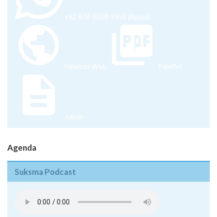
+62 878-8528-5958 (Ayumi)
Halaman Web
Pamflet
Juknis
Agenda
Suksma Podcast