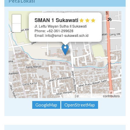
Peta Lokasi
×
+
SMAN 1 Sukawati
Jl. Lettu Wayan Sutha II Sukawati
−
Phone: +62-361-299628
Email: info@sma1-sukawati.sch.id
Leaflet
| ©
OpenStreetMap
contributors
GoogleMap
OpenStreetMap