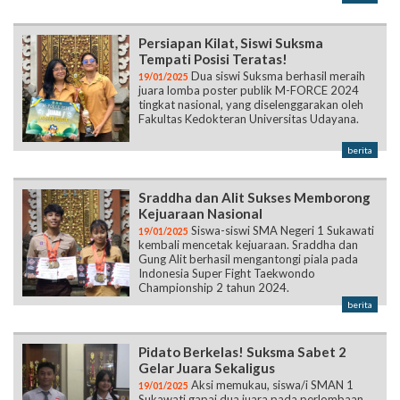
Persiapan Kilat, Siswi Suksma
Tempati Posisi Teratas!
Dua siswi Suksma berhasil meraih
19/01/2025
juara lomba poster publik M-FORCE 2024
tingkat nasional, yang diselenggarakan oleh
Fakultas Kedokteran Universitas Udayana.
berita
Sraddha dan Alit Sukses Memborong
Kejuaraan Nasional
Siswa-siswi SMA Negeri 1 Sukawati
19/01/2025
kembali mencetak kejuaraan. Sraddha dan
Gung Alit berhasil mengantongi piala pada
Indonesia Super Fight Taekwondo
Championship 2 tahun 2024.
berita
Pidato Berkelas! Suksma Sabet 2
Gelar Juara Sekaligus
Aksi memukau, siswa/i SMAN 1
19/01/2025
Sukawati gapai dua juara pada perlombaan