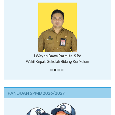
I Wayan Bawa Parmita, S.Pd
I Wayan Gede Aditya Pratita, S.Pd., M.Sn
Wakil Kepala Sekolah Bidang Kurikulum
Ni Wayan Nopi Sutantri, S.Pd.
Putu Suhartana, S.Pd.
PANDUAN SPMB 2026/2027