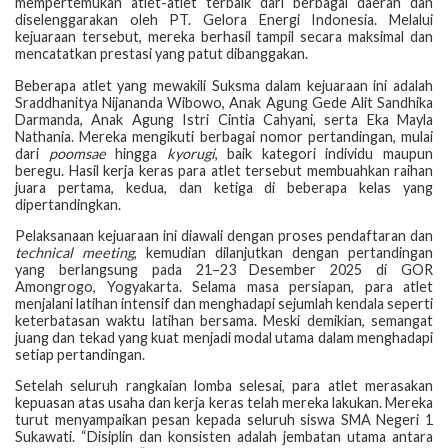
mempertemukan atlet-atlet terbaik dari berbagai daerah dan
diselenggarakan oleh PT. Gelora Energi Indonesia. Melalui
kejuaraan tersebut, mereka berhasil tampil secara maksimal dan
mencatatkan prestasi yang patut dibanggakan.
Beberapa atlet yang mewakili Suksma dalam kejuaraan ini adalah
Sraddhanitya Nijananda Wibowo, Anak Agung Gede Alit Sandhika
Darmanda, Anak Agung Istri Cintia Cahyani, serta Eka Mayla
Nathania. Mereka mengikuti berbagai nomor pertandingan, mulai
dari
poomsae
hingga
kyorugi
, baik kategori individu maupun
beregu. Hasil kerja keras para atlet tersebut membuahkan raihan
juara pertama, kedua, dan ketiga di beberapa kelas yang
dipertandingkan.
Pelaksanaan kejuaraan ini diawali dengan proses pendaftaran dan
technical meeting
, kemudian dilanjutkan dengan pertandingan
yang berlangsung pada 21–23 Desember 2025 di GOR
Amongrogo, Yogyakarta. Selama masa persiapan, para atlet
menjalani latihan intensif dan menghadapi sejumlah kendala seperti
keterbatasan waktu latihan bersama. Meski demikian, semangat
juang dan tekad yang kuat menjadi modal utama dalam menghadapi
setiap pertandingan.
Setelah seluruh rangkaian lomba selesai, para atlet merasakan
kepuasan atas usaha dan kerja keras telah mereka lakukan. Mereka
turut menyampaikan pesan kepada seluruh siswa SMA Negeri 1
Sukawati. “Disiplin dan konsisten adalah jembatan utama antara