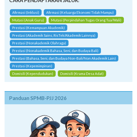
CARA PENDAFTARAN JALUR:
Afirmasi (Inklusi)
Afirmasi (Keluarga Ekonomi Tidak Mampu)
Mutasi (Anak Guru)
Mutasi (Perpindahan Tugas Orang Tua/Wali)
Prestasi (Kemampuan Akademik)
Prestasi (Akademik Sains, RisTek/Akademik Lainnya)
Prestasi (Nonakademik Olahraga)
Prestasi (Nonakademik Bahasa, Seni, dan Budaya Bali)
Prestasi (Bahasa, Seni, dan Budaya Non-Bali/Non Akademik Lain)
Prestasi (Kepemimpinan)
Domisili (Kependudukan)
Domisili (Krama Desa Adat)
Panduan SPMB-PJJ 2026