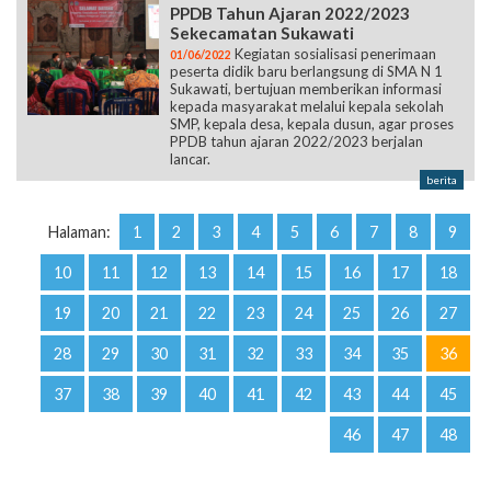
PPDB Tahun Ajaran 2022/2023
Sekecamatan Sukawati
Kegiatan sosialisasi penerimaan
01/06/2022
peserta didik baru berlangsung di SMA N 1
Sukawati, bertujuan memberikan informasi
kepada masyarakat melalui kepala sekolah
SMP, kepala desa, kepala dusun, agar proses
PPDB tahun ajaran 2022/2023 berjalan
lancar.
berita
Halaman:
1
2
3
4
5
6
7
8
9
10
11
12
13
14
15
16
17
18
19
20
21
22
23
24
25
26
27
28
29
30
31
32
33
34
35
36
37
38
39
40
41
42
43
44
45
46
47
48