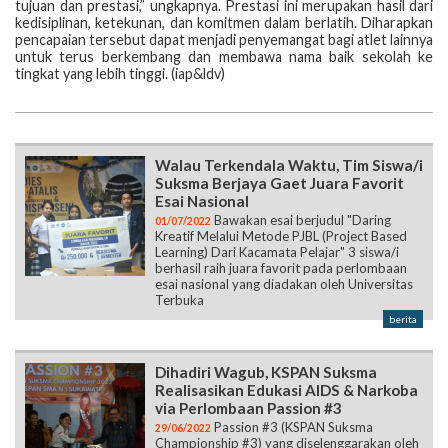
tujuan dan prestasi,” ungkapnya. Prestasi ini merupakan hasil dari
kedisiplinan, ketekunan, dan komitmen dalam berlatih. Diharapkan
pencapaian tersebut dapat menjadi penyemangat bagi atlet lainnya
untuk terus berkembang dan membawa nama baik sekolah ke
tingkat yang lebih tinggi. (iap&ldv)
Walau Terkendala Waktu, Tim Siswa/i
Suksma Berjaya Gaet Juara Favorit
Esai Nasional
Bawakan esai berjudul "Daring
01/07/2022
Kreatif Melalui Metode PJBL (Project Based
Learning) Dari Kacamata Pelajar" 3 siswa/i
berhasil raih juara favorit pada perlombaan
esai nasional yang diadakan oleh Universitas
Terbuka
berita
Dihadiri Wagub, KSPAN Suksma
Realisasikan Edukasi AIDS & Narkoba
via Perlombaan Passion #3
Passion #3 (KSPAN Suksma
29/06/2022
Championship #3) yang diselenggarakan oleh