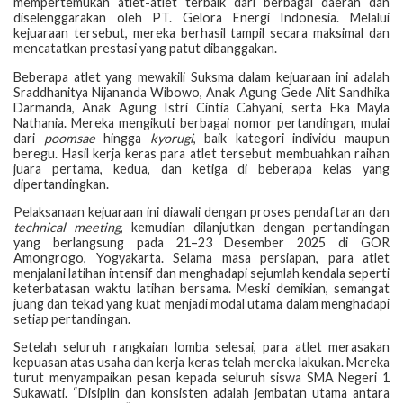
mempertemukan atlet-atlet terbaik dari berbagai daerah dan
diselenggarakan oleh PT. Gelora Energi Indonesia. Melalui
kejuaraan tersebut, mereka berhasil tampil secara maksimal dan
mencatatkan prestasi yang patut dibanggakan.
Beberapa atlet yang mewakili Suksma dalam kejuaraan ini adalah
Sraddhanitya Nijananda Wibowo, Anak Agung Gede Alit Sandhika
Darmanda, Anak Agung Istri Cintia Cahyani, serta Eka Mayla
Nathania. Mereka mengikuti berbagai nomor pertandingan, mulai
dari
poomsae
hingga
kyorugi
, baik kategori individu maupun
beregu. Hasil kerja keras para atlet tersebut membuahkan raihan
juara pertama, kedua, dan ketiga di beberapa kelas yang
dipertandingkan.
Pelaksanaan kejuaraan ini diawali dengan proses pendaftaran dan
technical meeting
, kemudian dilanjutkan dengan pertandingan
yang berlangsung pada 21–23 Desember 2025 di GOR
Amongrogo, Yogyakarta. Selama masa persiapan, para atlet
menjalani latihan intensif dan menghadapi sejumlah kendala seperti
keterbatasan waktu latihan bersama. Meski demikian, semangat
juang dan tekad yang kuat menjadi modal utama dalam menghadapi
setiap pertandingan.
Setelah seluruh rangkaian lomba selesai, para atlet merasakan
kepuasan atas usaha dan kerja keras telah mereka lakukan. Mereka
turut menyampaikan pesan kepada seluruh siswa SMA Negeri 1
Sukawati. “Disiplin dan konsisten adalah jembatan utama antara