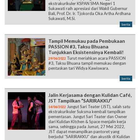
ekstrakurikuler KSPAN SMA Negeri 1
Sukawati raih apresiasi dari Wakil Gubernur
Bali, Prof. Dr. Ir. Tjokorda Oka Artha Ardhana
Sukawati, M.Si.
berita
Tampil Memukau pada Pembukaan
PASSION #3, Taksu Bhuana
Tunjukkan Eksistensinya Kembali!
Turut meriahkan acara PASSION
29/06/2022
#3, Taksu Bhuana tampil memukau dengan
pentaskan tari Widya Kawiswara.
berita
Jalin Kerjasama dengan Kulidan Café,
JST Tampilkan “SARIRAKKU”
Jungut Sari Teater (JST), salah satu
14/06/2022
ekstrakurikuler Suksma kembali tampilkan
pementasan. Jungut Sari Teater dan Owner
dari Kulidan Kitchen & Space menjalin kerja
sama, sehingga pada Jumat, 27 Mei 2022,
JST dapat menampilkan pantoret yang
berjudul “SARIRAKKU” dan akustik di Kulidan