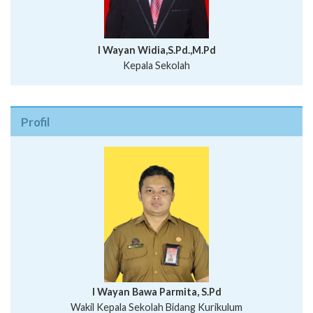
I Wayan Widia,S.Pd.,M.Pd
Kepala Sekolah
Profil
I Wayan Bawa Parmita, S.Pd
I Wayan Gede Aditya Pratita, S.Pd., M.Sn
Wakil Kepala Sekolah Bidang Kurikulum
Ni Wayan Nopi Sutantri, S.Pd.