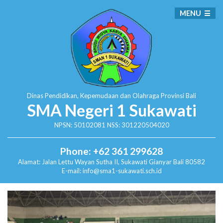
MENU
Dinas Pendidikan, Kepemudaan dan Olahraga
Provinsi Bali
SMA Negeri 1 Sukawati
NPSN: 50102081 NSS: 301220504020
Phone: +62 361 299628
Alamat:
Jalan Lettu Wayan Sutha II, Sukawati
Gianyar Bali 80582
E-mail: info@sma1-sukawati.sch.id