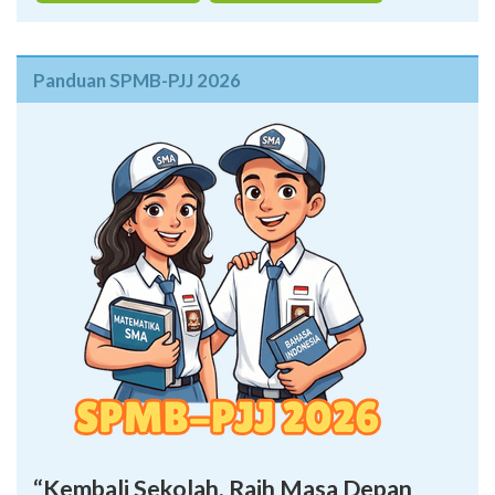
Domisili (Kependudukan)
Domisili (Krama Desa Adat)
Panduan SPMB-PJJ 2026