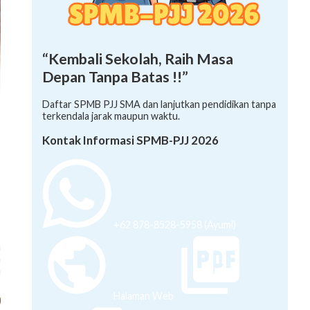
“Kembali Sekolah, Raih Masa
Depan Tanpa Batas !!”
Daftar SPMB PJJ SMA dan lanjutkan pendidikan tanpa
terkendala jarak maupun waktu.
Kontak Informasi SPMB-PJJ 2026
+62 878-8528-5958 (Ayumi)
h
m
a
Halaman Web