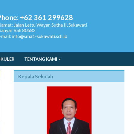
Phone: +62 361 299628
lamat:
Jalan Lettu Wayan Sutha II, Sukawati
ianyar Bali 80582
-mail: info@sma1-sukawati.sch.id
IKULER
TENTANG KAMI
Kepala Sekolah