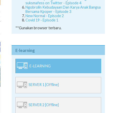
suksmafess on Twitter - Episode 4
Ngobrolin Kebudayaan Dan Karya Anak Bangsa
Bersama Kpoper - Episode 3
l
New Normal - Episode 2
a
Covid 19 - Episode 1
&
**Gunakan browser terbaru.
E-learning
E-LEARNING
SERVER 1 [Offline]
SERVER 2 [Offline]